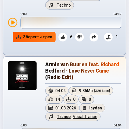
Techno
0:00
03:32
Зберегти трек
6
1
Armin van Buuren feat. Richard
Bedford - Love Never Came
(Radio Edit)
04:04
9.36Mb
[320 kbps]
14
0
0
01.08.2026
layden
Trance
,
Vocal Trance
0:00
04:04