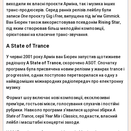
виходили як власні проєкти Арміна, так і музика інших
транс-продюсерів. Серед ранніх релізів лейблу були
записи
One
проєкту Gig і
Free
, випущена під ім’ям Gimmick.
Ван Бюрен також використовував псевдонім
Rising Star
,
під яким створював більш мелодійні композиції,
орієнтовані на класичне транс-звучання.
A State of Trance
У червні 2001 року Армін ван Бюрен запустив щотижневе
радіошоу
A State of Trance
, скорочено ASOT. Спочатку
програма була присвячена новим релізам у жанрах trance і
progressive, однак поступово перетворилася на одну з
найвідоміших міжнародних радіопередач про електронну
музику.
Формат шоу включає нові композиції, ексклюзивні
прем’єри, гостьові мікси, голосування слухачів і постійні
рубрики. Навколо програми з’явилися щорічні збірки
A
State of Trance
, серії
Year Mix
і
Classics
, подкасти, власний
лейбл і масштабні концертні заходи.