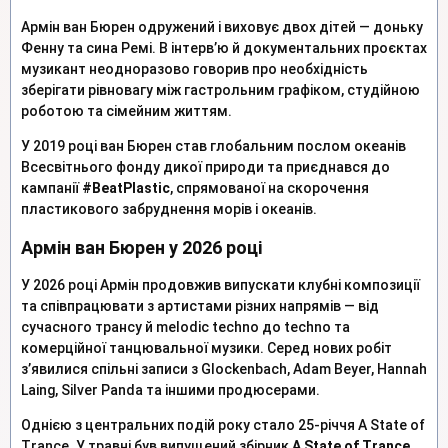
Армін ван Бюрен одружений і виховує двох дітей — доньку
Фенну та сина Ремі. В інтерв’ю й документальних проєктах
музикант неодноразово говорив про необхідність
зберігати рівновагу між гастрольним графіком, студійною
роботою та сімейним життям.
У 2019 році ван Бюрен став глобальним послом океанів
Всесвітнього фонду дикої природи та приєднався до
кампанії
#BeatPlastic
, спрямованої на скорочення
пластикового забруднення морів і океанів.
Армін ван Бюрен у 2026 році
У 2026 році Армін продовжив випускати клубні композиції
та співпрацювати з артистами різних напрямів — від
сучасного трансу й melodic techno до techno та
комерційної танцювальної музики. Серед нових робіт
з’явилися спільні записи з Glockenbach, Adam Beyer, Hannah
Laing, Silver Panda та іншими продюсерами.
Однією з центральних подій року стало 25-річчя A State of
Trance. У травні був випущений збірник
A State of Trance