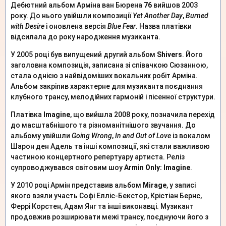
Дебютний альбом Арміна ван Бюрена
76
вийшов 2003
року. До нього увійшли композиції
Yet Another Day
,
Burned
with Desire
і оновлена версія
Blue Fear
. Назва платівки
відсилала до року народження музиканта.
У 2005 році був випущений другий альбом
Shivers
. Його
заголовна композиція, записана зі співачкою Сюзанною,
стала однією з найвідоміших вокальних робіт Арміна.
Альбом закріпив характерне для музиканта поєднання
клубного трансу, мелодійних гармоній і пісенної структури.
Платівка
Imagine
, що вийшла 2008 року, позначила перехід
до масштабнішого та різноманітнішого звучання. До
альбому увійшли
Going Wrong
,
In and Out of Love
із вокалом
Шарон ден Адель та інші композиції, які стали важливою
частиною концертного репертуару артиста. Реліз
супроводжувався світовим шоу
Armin Only: Imagine
.
У 2010 році Армін представив альбом
Mirage
, у записі
якого взяли участь Софі Елліс-Бекстор, Крістіан Бернс,
Феррі Корстен, Адам Янг та інші виконавці. Музикант
продовжив розширювати межі трансу, поєднуючи його з