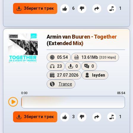
Зберегти трек
6
1
Armin van Buuren - Together
(Extended Mix)
05:54
13.61Mb
[320 kbps]
23
0
0
27.07.2026
layden
Trance
0:00
05:54
Зберегти трек
3
1