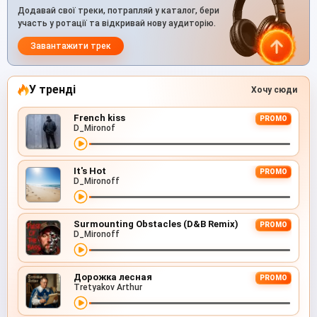
Додавай свої треки, потрапляй у каталог, бери
участь у ротації та відкривай нову аудиторію.
Завантажити трек
У тренді
Хочу сюди
French kiss
PROMO
D_Mironof
It's Hot
PROMO
D_Mironoff
Surmounting Obstacles (D&B Remix)
PROMO
D_Mironoff
Дорожка лесная
PROMO
Tretyakov Arthur