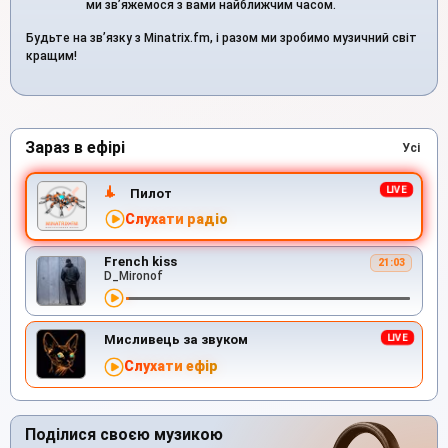
ми зв’яжемося з вами найближчим часом.
Будьте на зв’язку з Minatrix.fm, і разом ми зробимо музичний світ
кращим!
Зараз в ефірі
Усі
Пилот
Слухати радіо
French kiss
21:03
D_Mironof
Мисливець за звуком
Слухати ефір
Поділися своєю музикою