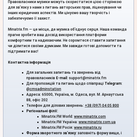
Правовласники музики можуть скористатися цією сторінкою
для зв’язку з нами з питань авторських прав, ліцензування чи
інших юридичних аспектів. Ми цінуємо вашу творчість і
забезпечуємо її захист.
Minatrix.fm — це місце, де музика об’єднує серця. Наша команда
прагне зробити ваш досвід використання платформи
комфортним та надихаючим. Не соромтеся ставити запитання
чи ділитися своїми думками. Ми завжди готові допомогти та
підтримати вас!
Контактна інформація
Для загальних запитань та звернень від
правовласників
E-mail
: support@minatrix.fm
Для пропозицій та питань щодо співпраці
Telegram
:
@cmsadminstation
Адреса: 65000, Україна, м. Одеса, вул. М. Арнаутська
88, офіс 202
Телефон для ділових звернень:
+38 (097) 04 05 800
Регіональні філії:
Minatrix.FM World:
www.minatrix.com
Minatrix.FM Україна:
www.minatrix.com.ua
Minatrix.FM Росія:
www.minatrix.ru
Форма зворотного зв’язку
: заповніть форму вище, і