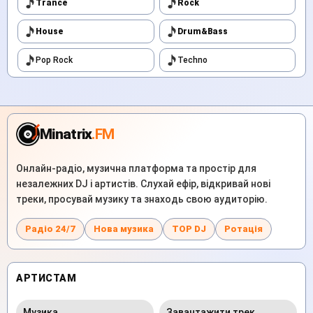
Trance
Rock
House
Drum&Bass
Pop Rock
Techno
Minatrix
.FM
Онлайн-радіо, музична платформа та простір для
незалежних DJ і артистів. Слухай ефір, відкривай нові
треки, просувай музику та знаходь свою аудиторію.
Радіо 24/7
Нова музика
TOP DJ
Ротація
АРТИСТАМ
Музика
Завантажити трек