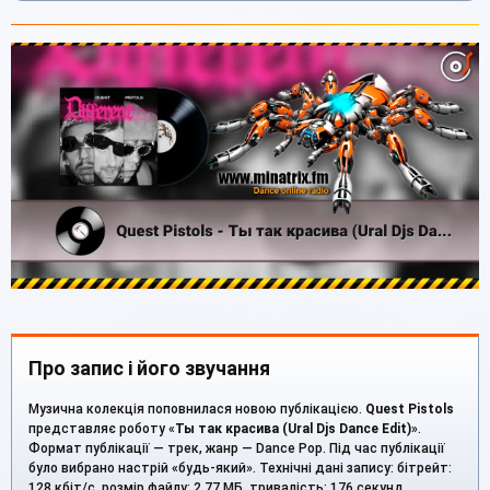
Про запис і його звучання
Музична колекція поповнилася новою публікацією.
Quest Pistols
представляє роботу «
Ты так красива (Ural Djs Dance Edit)
».
Формат публікації — трек, жанр — Dance Pop. Під час публікації
було вибрано настрій «будь-який». Технічні дані запису: бітрейт:
128 кбіт/с, розмір файлу: 2.77 МБ, тривалість: 176 секунд.