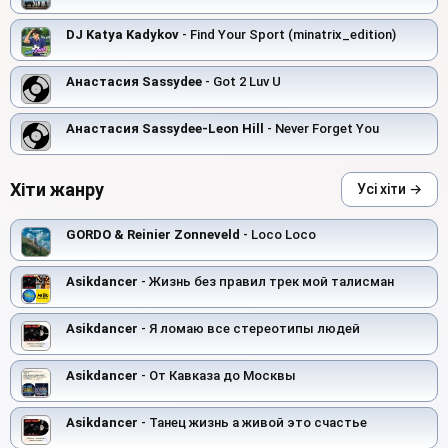
DJ Katya Kadykov
- Find Your Sport (minatrix_edition)
Анастасия Sassydee
- Got 2 Luv U
Анастасия Sassydee-Leon Hill
- Never Forget You
Хіти жанру
Усі хіти →
GORDO & Reinier Zonneveld
- Loco Loco
Asikdancer
- Жизнь без правил трек мой талисман
Asikdancer
- Я ломаю все стереотипы людей
Asikdancer
- От Кавказа до Москвы
Asikdancer
- Танец жизнь а живой это счастье