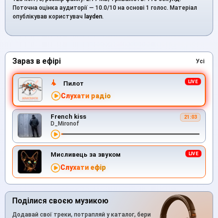
Поточна оцінка аудиторії — 10.0/10 на основі 1 голос. Матеріал
опублікував користувач
layden
.
Зараз в ефірі
Усі
Пилот
Слухати радіо
French kiss
21:03
D_Mironof
Мисливець за звуком
Слухати ефір
Поділися своєю музикою
Додавай свої треки, потрапляй у каталог, бери