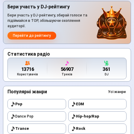
Бери участь у DJ-рейтингу
Бери участь у DJ-рейтингу, збирай голоси та
підіймайся в TOP, збільшуючи охоплення
аудиторії.
Перейти до рейтингу
Статистика радіо
13716
56907
361
Користувачів
Треків
DJ
Популярні жанри
Усі жанри
Pop
EDM
Dance Pop
Hip-hop/Rap
Trance
Rock