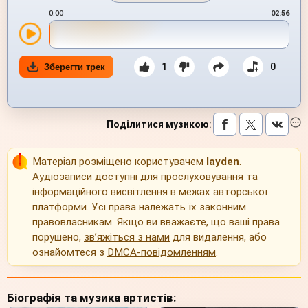
0:00
02:56
1
0
Зберегти трек
Поділитися музикою
:
Матеріал розміщено користувачем
layden
.
Аудіозаписи доступні для прослуховування та
інформаційного висвітлення в межах авторської
платформи. Усі права належать їх законним
правовласникам. Якщо ви вважаєте, що ваші права
порушено,
зв’яжіться з нами
для видалення, або
ознайомтеся з
DMCA-повідомленням
.
Біографія та музика артистів: