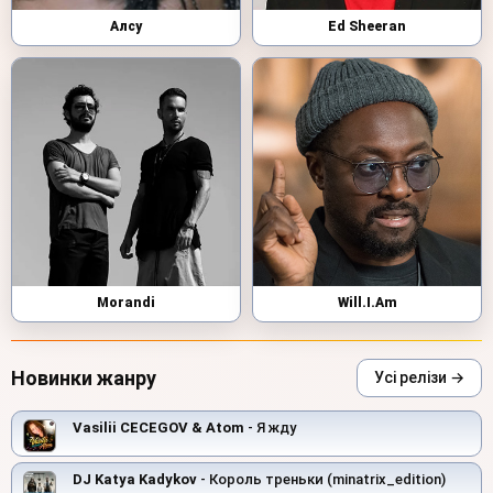
Алсу
Ed Sheeran
Morandi
Will.I.Am
Новинки жанру
Усі релізи →
Vasilii CECEGOV & Atom
- Я жду
DJ Katya Kadykov
- Король треньки (minatrix_edition)