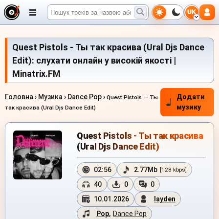
UK
Quest Pistols - Ты так красива (Ural Djs Dance
Edit): слухати онлайн у високій якості |
Minatrix.FM
Головна
›
Музика
›
Dance Pop
›
Додати
Quest Pistols — Ты
музику
так красива (Ural Djs Dance Edit)
Quest Pistols - Ты так красива
(Ural Djs Dance Edit)
02:56
2.77Mb
[128 kbps]
40
0
0
10.01.2026
layden
Pop
,
Dance Pop