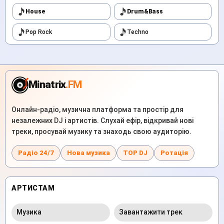
House
Drum&Bass
Pop Rock
Techno
Minatrix
.FM
Онлайн-радіо, музична платформа та простір для
незалежних DJ і артистів. Слухай ефір, відкривай нові
треки, просувай музику та знаходь свою аудиторію.
Радіо 24/7
Нова музика
TOP DJ
Ротація
АРТИСТАМ
Музика
Завантажити трек