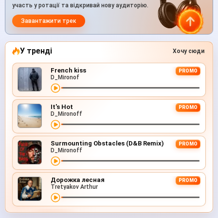
участь у ротації та відкривай нову аудиторію.
Завантажити трек
У тренді
Хочу сюди
French kiss
PROMO
D_Mironof
It's Hot
PROMO
D_Mironoff
Surmounting Obstacles (D&B Remix)
PROMO
D_Mironoff
Дорожка лесная
PROMO
Tretyakov Arthur