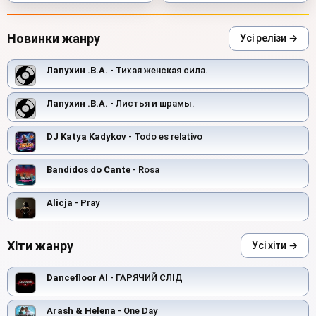
Новинки жанру
Усі релізи →
Лапухин .В.А.
- Тихая женская сила.
Лапухин .В.А.
- Листья и шрамы.
DJ Katya Kadykov
- Todo es relativo
Bandidos do Cante
- Rosa
Alicja
- Pray
Хіти жанру
Усі хіти →
Dancefloor AI
- ГАРЯЧИЙ СЛІД
Arash & Helena
- One Day