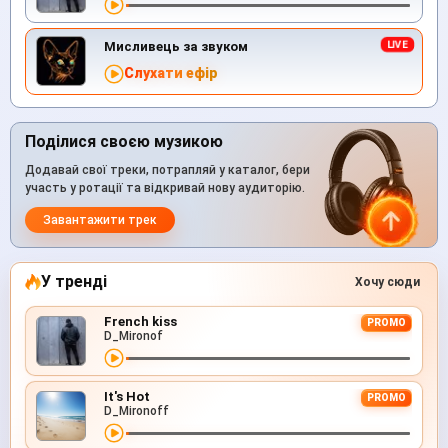
Мисливець за звуком
Слухати ефір
Поділися своєю музикою
Додавай свої треки, потрапляй у каталог, бери
участь у ротації та відкривай нову аудиторію.
Завантажити трек
У тренді
Хочу сюди
French kiss
PROMO
D_Mironof
It's Hot
PROMO
D_Mironoff