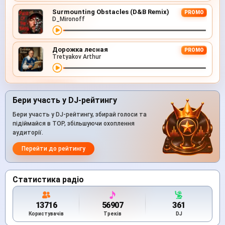
Surmounting Obstacles (D&B Remix)
PROMO
D_Mironoff
Дорожка лесная
PROMO
Tretyakov Arthur
Бери участь у DJ-рейтингу
Бери участь у DJ-рейтингу, збирай голоси та
підіймайся в TOP, збільшуючи охоплення
аудиторії.
Перейти до рейтингу
Статистика радіо
13716
56907
361
Користувачів
Треків
DJ