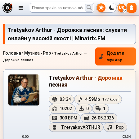
UK
Tretyakov Arthur - Дорожка лесная: слухати
онлайн у високій якості | Minatrix.FM
Головна
›
Музика
›
Pop
›
Додати
Tretyakov Arthur —
музику
Дорожка лесная
Tretyakov Arthur - Дорожка
лесная
03:34
4.59Mb
[177 kbps]
10202
0
1
300 BPM
26.05.2026
TretyakovARTHUR
Pop
0:00
03:34