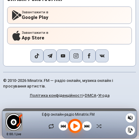
Завантажити в
Google Play
Завантажити в
App Store
© 2010-2026 Minatrix.FM — радіо онлайн, музика онлайн і
просування артистів.
Політика конфіденційності
•
DMCA
•
Угода
Ефір онлайн-радіо Minatrix.FM
0:00
/
Live