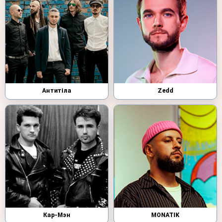
Антитіла
Zedd
Кар-Мэн
MONATIK