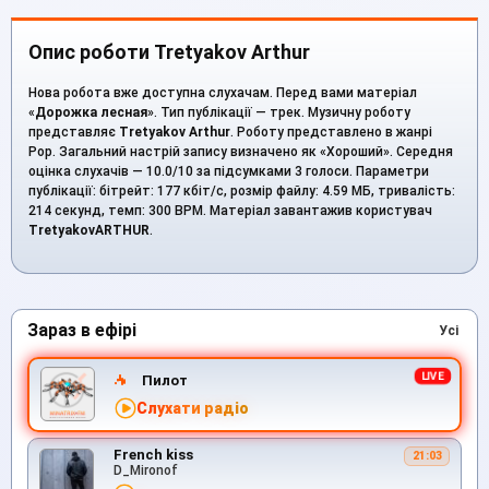
Опис роботи Tretyakov Arthur
Нова робота вже доступна слухачам. Перед вами матеріал
«
Дорожка лесная
». Тип публікації — трек. Музичну роботу
представляє
Tretyakov Arthur
. Роботу представлено в жанрі
Pop. Загальний настрій запису визначено як «Хороший». Середня
оцінка слухачів — 10.0/10 за підсумками 3 голоси. Параметри
публікації: бітрейт: 177 кбіт/с, розмір файлу: 4.59 МБ, тривалість:
214 секунд, темп: 300 BPM. Матеріал завантажив користувач
TretyakovARTHUR
.
Зараз в ефірі
Усі
Пилот
Слухати радіо
French kiss
21:03
D_Mironof