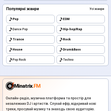
Популярні жанри
Усі жанри
Pop
EDM
Dance Pop
Hip-hop/Rap
Trance
Rock
House
Drum&Bass
Pop Rock
Techno
Minatrix
.FM
Онлайн-радіо, музична платформа та простір для
незалежних DJ і артистів. Слухай ефір, відкривай нові
треки, просувай музику та знаходь свою аудиторію.