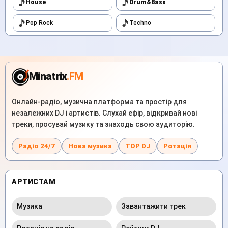
House
Drum&Bass
Pop Rock
Techno
Minatrix
.FM
Онлайн-радіо, музична платформа та простір для
незалежних DJ і артистів. Слухай ефір, відкривай нові
треки, просувай музику та знаходь свою аудиторію.
Радіо 24/7
Нова музика
TOP DJ
Ротація
АРТИСТАМ
Музика
Завантажити трек