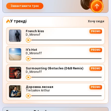
Завантажити трек
У тренді
Хочу сюди
French kiss
PROMO
D_Mironof
It's Hot
PROMO
D_Mironoff
Surmounting Obstacles (D&B Remix)
PROMO
D_Mironoff
Дорожка лесная
PROMO
Tretyakov Arthur