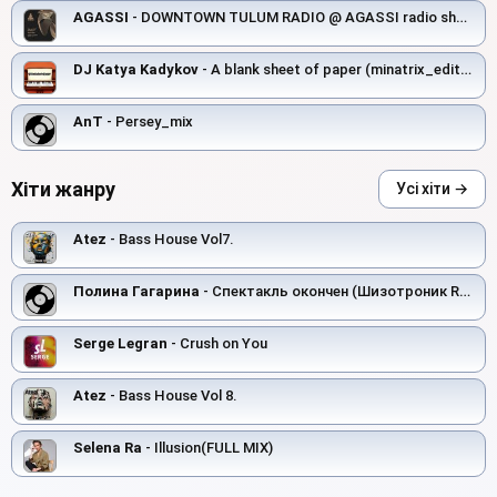
AGASSI
- DOWNTOWN TULUM RADIO @ AGASSI radio show #4
DJ Katya Kadykov
- A blank sheet of paper (minatrix_edition)
AnT
- Persey_mix
Хіти жанру
Усі хіти →
Atez
- Bass House Vol7.
Полина Гагарина
- Спектакль окончен (Шизотроник Remix)
Serge Legran
- Crush on You
Atez
- Bass House Vol 8.
Selena Ra
- Illusion(FULL MIX)