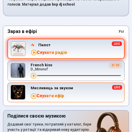
голосів. Матеріал додав
bsp dj school
.
Зараз в ефірі
Усі
Пилот
Слухати радіо
French kiss
21:03
D_Mironof
Мисливець за звуком
Слухати ефір
Поділися своєю музикою
Додавай свої треки, потрапляй у каталог, бери
участь у ротації та відкривай нову аудиторію.