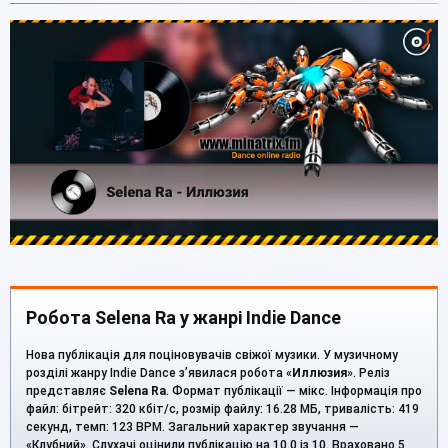
Робота Selena Ra у жанрі Indie Dance
Нова публікація для поціновувачів свіжої музики. У музичному
розділі жанру Indie Dance з’явилася робота «
Иллюзия
». Реліз
представляє
Selena Ra
. Формат публікації — мікс. Інформація про
файл: бітрейт: 320 кбіт/с, розмір файлу: 16.28 МБ, тривалість: 419
секунд, темп: 123 BPM. Загальний характер звучання —
«Клубний». Слухачі оцінили публікацію на 10.0 із 10. Враховано 5