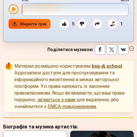
0:00
06:59
5
1
Зберегти трек
Поділитися музикою
:
Матеріал розміщено користувачем
bsp dj school
.
Аудіозаписи доступні для прослуховування та
інформаційного висвітлення в межах авторської
платформи. Усі права належать їх законним
правовласникам. Якщо ви вважаєте, що ваші права
порушено,
зв’яжіться з нами
для видалення, або
ознайомтеся з
DMCA-повідомленням
.
Біографія та музика артистів: