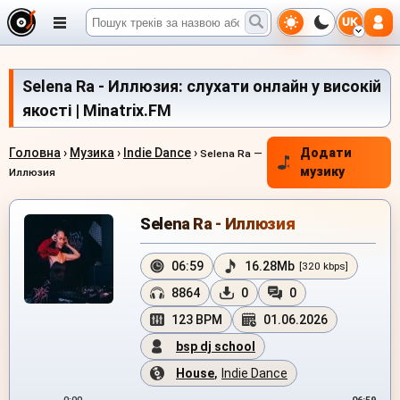
UK
Selena Ra - Иллюзия: слухати онлайн у високій
якості | Minatrix.FM
Головна
›
Музика
›
Indie Dance
›
Додати
Selena Ra —
музику
Иллюзия
Selena Ra - Иллюзия
06:59
16.28Mb
[320 kbps]
8864
0
0
123 BPM
01.06.2026
bsp dj school
House
,
Indie Dance