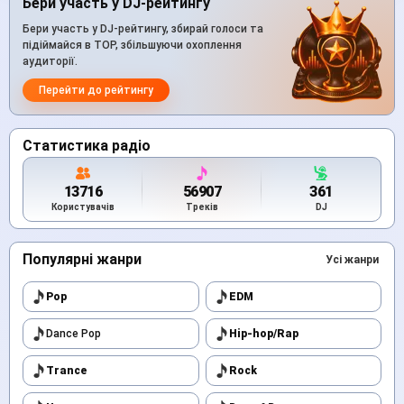
Бери участь у DJ-рейтингу
Бери участь у DJ-рейтингу, збирай голоси та
підіймайся в TOP, збільшуючи охоплення
аудиторії.
Перейти до рейтингу
Статистика радіо
13716
56907
361
Користувачів
Треків
DJ
Популярні жанри
Усі жанри
Pop
EDM
Dance Pop
Hip-hop/Rap
Trance
Rock