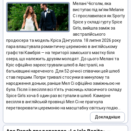
Мелані Чісголм, яка
виступає під ім’ям Melanie
C і прославилася як Sporty
Spice у складі гурту Spice
Girls, вийшла заміж за
австралійського
продюсера та модель Кріса Дінгуолла. 18 липня 2026 року
пара влаштувала романтичну церемонію в англійському
графстві Камбрія — на території заміського маєтку біля
озера, що належить друзям молодят. До цього Мелані та
Кріс офіційно зареєстрували шлюб в Австралії, на
батьківщині нареченого. Для 52-річної співачки цей шлюб
став першим. Попри тривалі стосунки в минулому та
народження доньки, раніше Мел Сі офіційно заміжньою не
була. Після її весілля всі п’ять учасниць класичного складу
Spice Girls хоча б один раз вступали в шлюб. Камерне
весілля в англійській провінції Мел Сі не прагнула
перетворювати церемонію на масштабну світську подію...
Докладніше