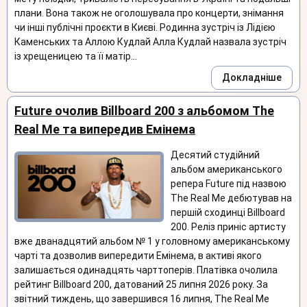
плани. Вона також не оголошувала про концерти, знімання
чи інші публічні проєкти в Києві. Родинна зустріч із Лідією
Каменських та Аллою Кудлай Алла Кудлай назвала зустріч
із хрещеницею та її матір...
Докладніше
Future очолив Billboard 200 з альбомом The
Real Me та випередив Емінема
Десятий студійний
альбом американського
репера Future під назвою
The Real Me дебютував на
першій сходинці Billboard
200. Реліз приніс артисту
вже дванадцятий альбом № 1 у головному американському
чарті та дозволив випередити Емінема, в активі якого
залишається одинадцять чарттоперів. Платівка очолила
рейтинг Billboard 200, датований 25 липня 2026 року. За
звітний тиждень, що завершився 16 липня, The Real Me