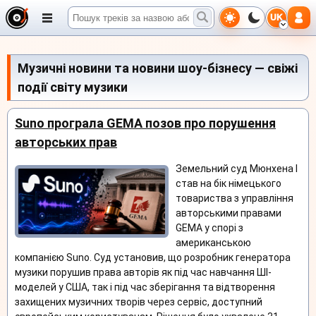
UK
Музичні новини та новини шоу-бізнесу — свіжі
події світу музики
Suno програла GEMA позов про порушення
авторських прав
Земельний суд Мюнхена I
став на бік німецького
товариства з управління
авторськими правами
GEMA у спорі з
американською
компанією Suno. Суд установив, що розробник генератора
музики порушив права авторів як під час навчання ШІ-
моделей у США, так і під час зберігання та відтворення
захищених музичних творів через сервіс, доступний