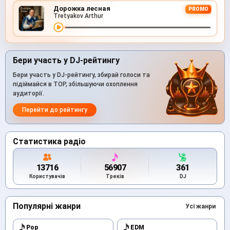
Дорожка лесная
PROMO
Tretyakov Arthur
Бери участь у DJ-рейтингу
Бери участь у DJ-рейтингу, збирай голоси та
підіймайся в TOP, збільшуючи охоплення
аудиторії.
Перейти до рейтингу
Статистика радіо
13716
56907
361
Користувачів
Треків
DJ
Популярні жанри
Усі жанри
Pop
EDM