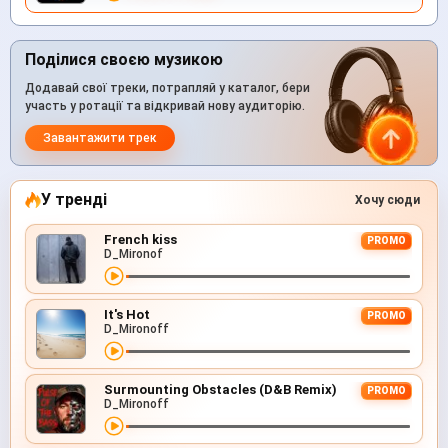
Поділися своєю музикою
Додавай свої треки, потрапляй у каталог, бери
участь у ротації та відкривай нову аудиторію.
Завантажити трек
У тренді
Хочу сюди
French kiss
PROMO
D_Mironof
It's Hot
PROMO
D_Mironoff
Surmounting Obstacles (D&B Remix)
PROMO
D_Mironoff