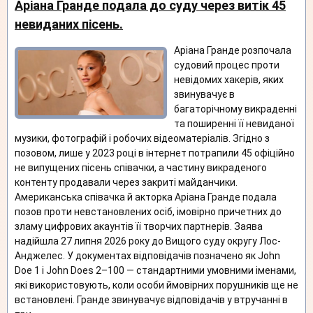
Аріана Гранде подала до суду через витік 45
невиданих пісень.
Аріана Гранде розпочала
судовий процес проти
невідомих хакерів, яких
звинувачує в
багаторічному викраденні
та поширенні її невиданої
музики, фотографій і робочих відеоматеріалів. Згідно з
позовом, лише у 2023 році в інтернет потрапили 45 офіційно
не випущених пісень співачки, а частину викраденого
контенту продавали через закриті майданчики.
Американська співачка й акторка Аріана Гранде подала
позов проти невстановлених осіб, імовірно причетних до
зламу цифрових акаунтів її творчих партнерів. Заява
надійшла 27 липня 2026 року до Вищого суду округу Лос-
Анджелес. У документах відповідачів позначено як John
Doe 1 і John Does 2–100 — стандартними умовними іменами,
які використовують, коли особи ймовірних порушників ще не
встановлені. Гранде звинувачує відповідачів у втручанні в