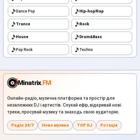
Dance Pop
Hip-hop/Rap
Trance
Rock
House
Drum&Bass
Pop Rock
Techno
Minatrix
.FM
Онлайн-радіо, музична платформа та простір для
незалежних DJ і артистів. Слухай ефір, відкривай нові
треки, просувай музику та знаходь свою аудиторію.
Радіо 24/7
Нова музика
TOP DJ
Ротація