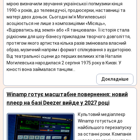
мірою визначили звучання української попмузики кінця
1990-х років, до телеведучої, продюсерки, наставниці та
матері двох доньок. Сьогодні ім’я Могилевської
асоціюється не лише з композиціями «Місяць»,
«Відірватись від землі» або «Я танцювала». Її історія стала
рідкісним для шоу-бізнесу прикладом творчого довголіття,
протягом якого артистка кілька разів змінювала власний
образ, музичний напрям і формат спілкування з аудиторією.
Від театральної сцени до перших великих хітів Наталія
Могилевська народилася 2 серпня 1975 року в Києві. У
юності вона займалася танцям...
Докладніше
Winamp готує масштабне повернення: новий
плеєр на базі Deezer вийде у 2027 році
Культовий медіаплеєр
Winamp готується до
найбільшого перезапуску
за останні роки. Компанія