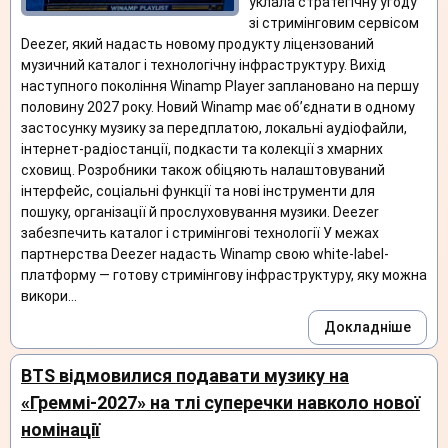
уклала стратегічну угоду
зі стримінговим сервісом
Deezer, який надасть новому продукту ліцензований
музичний каталог і технологічну інфраструктуру. Вихід
наступного покоління Winamp Player заплановано на першу
половину 2027 року. Новий Winamp має об’єднати в одному
застосунку музику за передплатою, локальні аудіофайли,
інтернет-радіостанції, подкасти та колекції з хмарних
сховищ. Розробники також обіцяють налаштовуваний
інтерфейс, соціальні функції та нові інструменти для
пошуку, організації й прослуховування музики. Deezer
забезпечить каталог і стримінгові технології У межах
партнерства Deezer надасть Winamp свою white-label-
платформу — готову стримінгову інфраструктуру, яку можна
викори...
Докладніше
BTS відмовилися подавати музику на
«Греммі-2027» на тлі суперечки навколо нової
номінації