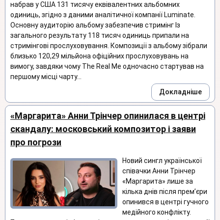
набрав у США 131 тисячу еквівалентних альбомних
одиниць, згідно з даними аналітичної компанії Luminate.
Основну аудиторію альбому забезпечив стримінг Із
загального результату 118 тисяч одиниць припали на
стримінгові прослуховування. Композиції з альбому зібрали
близько 120,29 мільйона офіційних прослуховувань на
вимогу, завдяки чому The Real Me одночасно стартував на
першому місці чарту...
Докладніше
«Маргарита» Анни Трінчер опинилася в центрі
скандалу: московський композитор і заяви
про погрози
Новий сингл української
співачки Анни Трінчер
«Маргарита» лише за
кілька днів після прем’єри
опинився в центрі гучного
медійного конфлікту.