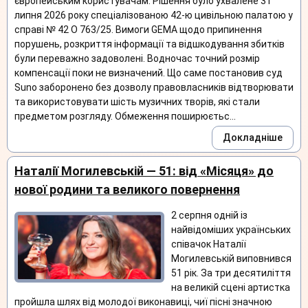
європейським користувачам. Рішення було ухвалене 31
липня 2026 року спеціалізованою 42-ю цивільною палатою у
справі № 42 O 763/25. Вимоги GEMA щодо припинення
порушень, розкриття інформації та відшкодування збитків
були переважно задоволені. Водночас точний розмір
компенсації поки не визначений. Що саме постановив суд
Suno заборонено без дозволу правовласників відтворювати
та використовувати шість музичних творів, які стали
предметом розгляду. Обмеження поширюєтьс...
Докладніше
Наталії Могилевській — 51: від «Місяця» до
нової родини та великого повернення
2 серпня одній із
найвідоміших українських
співачок Наталії
Могилевській виповнився
51 рік. За три десятиліття
на великій сцені артистка
пройшла шлях від молодої виконавиці, чиї пісні значною