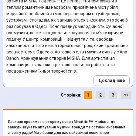
артиста MISHA. «Одеса» — це легка літня композиція з
теплим романтичним настроєм, присвячена місту біля
моря, його особливій атмосфері, вечорам на узбережжі,
зустрічам і спогадам, які залишаються з кожним, хто хоча б
раз побував в Одесі. Пісня поєднує мелодійність сучасної
попмузики, легке танцювальне звучання та м’яку ліричну
подачу. У центрі композиції — відчуття літа, свободи,
закоханості й того неповторного настрою, який традиційно
асоціюється з Одесою. Авторкою слів і музики синглу є Ana
Danch. Аранжування створив MISHA. Для артистів ця
композиція стала вже третьою спільною роботою та
продовженням їхньої творчої спів...
Докладніше
Сторінки:
1
2
3
»»
Ласкаво просимо на сторінку новин Minatrix FM — місце, де
завжди звучать актуальні музичні тренди та останні оновлення
зі світу радіо! Ми зібрали для вас найсвіжіші новини про