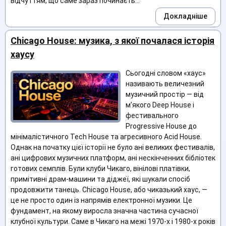
відчуттям, що саме зараз починаєть...
Докладніше
Chicago House: музика, з якої почалася історія
хаусу
Сьогодні словом «хаус»
називають величезний
музичний простір — від
м’якого Deep House і
фестивального
Progressive House до
мінімалістичного Tech House та агресивного Acid House.
Однак на початку цієї історії не було ані великих фестивалів,
ані цифрових музичних платформ, ані нескінченних бібліотек
готових семплів. Були клуби Чикаго, вінілові платівки,
примітивні драм-машини та діджеї, які шукали спосіб
продовжити танець. Chicago House, або чиказький хаус, —
це не просто один із напрямів електронної музики. Це
фундамент, на якому виросла значна частина сучасної
клубної культури. Саме в Чикаго на межі 1970-х і 1980-х років