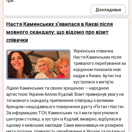
при...
Докладніше
Настя Каменських з’явилася в Києві після
мовного скандалу: що відомо про візит
співачки
Українська співачка
Настя Каменських після
тривалого перебування за
кордоном показала нові
кадри з Києва. Артистка
зустрілася з матір’ю
Лідією Каменських та своєю хрещеною — народною
артисткою України Аллою Кудлай. Візит привернув увагу на
тлі мовного скандалу, припинення співпраці з великим
брендом і нещодавнього повернення дуету «Потап і Настя».
За інформацією ТСН, Каменських та її мати прогулялися
центром столиці, а зустріч із Кудлай, імовірно, відбулася в
одному з київських закладів. Сама виконавиця не розкрила
мету поїздки, тривалість перебування в Україні та подальші