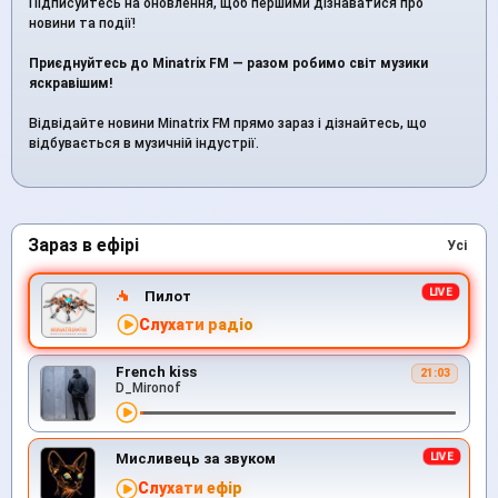
Підписуйтесь на оновлення, щоб першими дізнаватися про
новини та події!
Приєднуйтесь до Minatrix FM — разом робимо світ музики
яскравішим!
Відвідайте новини Minatrix FM прямо зараз і дізнайтесь, що
відбувається в музичній індустрії.
Зараз в ефірі
Усі
Пилот
Слухати радіо
French kiss
21:03
D_Mironof
Мисливець за звуком
Слухати ефір