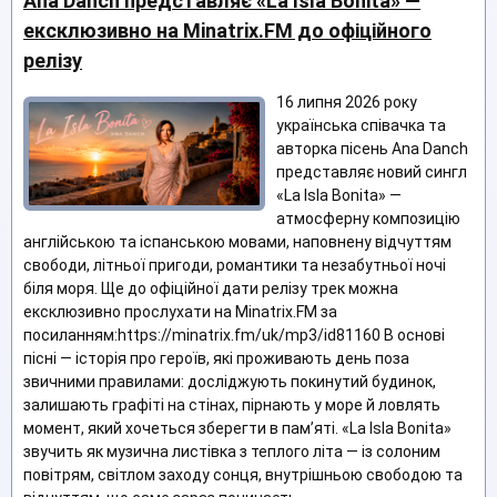
Ana Danch представляє «La Isla Bonita» —
ексклюзивно на Minatrix.FM до офіційного
релізу
16 липня 2026 року
українська співачка та
авторка пісень Ana Danch
представляє новий сингл
«La Isla Bonita» —
атмосферну композицію
англійською та іспанською мовами, наповнену відчуттям
свободи, літньої пригоди, романтики та незабутньої ночі
біля моря. Ще до офіційної дати релізу трек можна
ексклюзивно прослухати на Minatrix.FM за
посиланням:https://minatrix.fm/uk/mp3/id81160 В основі
пісні — історія про героїв, які проживають день поза
звичними правилами: досліджують покинутий будинок,
залишають графіті на стінах, пірнають у море й ловлять
момент, який хочеться зберегти в пам’яті. «La Isla Bonita»
звучить як музична листівка з теплого літа — із солоним
повітрям, світлом заходу сонця, внутрішньою свободою та