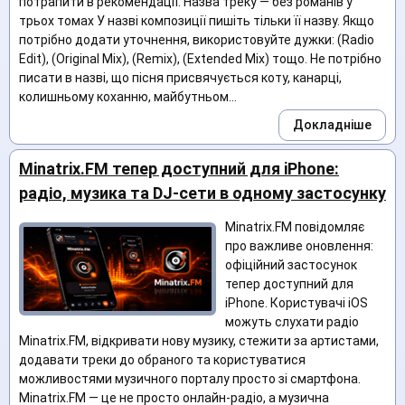
потрапити в рекомендації. Назва треку — без романів у
трьох томах У назві композиції пишіть тільки її назву. Якщо
потрібно додати уточнення, використовуйте дужки: (Radio
Edit), (Original Mix), (Remix), (Extended Mix) тощо. Не потрібно
писати в назві, що пісня присвячується коту, канарці,
колишньому коханню, майбутньом...
Докладніше
Minatrix.FM тепер доступний для iPhone:
радіо, музика та DJ-сети в одному застосунку
Minatrix.FM повідомляє
про важливе оновлення:
офіційний застосунок
тепер доступний для
iPhone. Користувачі iOS
можуть слухати радіо
Minatrix.FM, відкривати нову музику, стежити за артистами,
додавати треки до обраного та користуватися
можливостями музичного порталу просто зі смартфона.
Minatrix.FM — це не просто онлайн-радіо, а музична