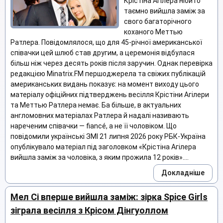
Крістіна Агілера нібито
таємно вийшла заміж за
свого багаторічного
коханого Меттью
Ратлера. Повідомлялося, що для 45-річної американської
співачки цей шлюб став другим, а церемонія відбулася
більш ніж через десять років після заручин. Однак перевірка
редакцією Minatrix.FM першоджерела та свіжих публікацій
американських видань показує: на момент виходу цього
матеріалу офіційних підтверджень весілля Крістіни Агілери
та Меттью Ратлера немає. Ба більше, в актуальних
англомовних матеріалах Ратлера й надалі називають
нареченим співачки — fiancé, а не її чоловіком. Що
повідомили українські ЗМІ 21 липня 2026 року РБК-Україна
опублікувало матеріал під заголовком «Крістіна Агілера
вийшла заміж за чоловіка, з яким прожила 12 років»....
Докладніше
Мел Сі вперше вийшла заміж: зірка Spice Girls
зіграла весілля з Крісом Дінгуоллом