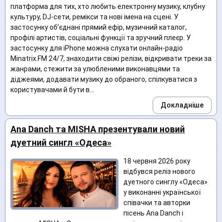
платформа для тих, хто любить електронну музику, клубну
культуру, DJ-сети, ремікси та нові імена на сцені. У
застосунку об’єднані прямий ефір, музичний каталог,
профілі артистів, соціальні функції та зручний плеєр. У
застосунку для iPhone можна слухати онлайн-радіо
Minatrix.FM 24/7, знаходити свіжі релізи, відкривати треки за
жанрами, стежити за улюбленими виконавцями та
діджеями, додавати музику до обраного, спілкуватися з
користувачами й бути в...
Докладніше
Ana Danch та MISHA презентували новий
дуетний сингл «Одеса»
18 червня 2026 року
відбувся реліз нового
дуетного синглу «Одеса»
у виконанні української
співачки та авторки
пісень Ana Danch і