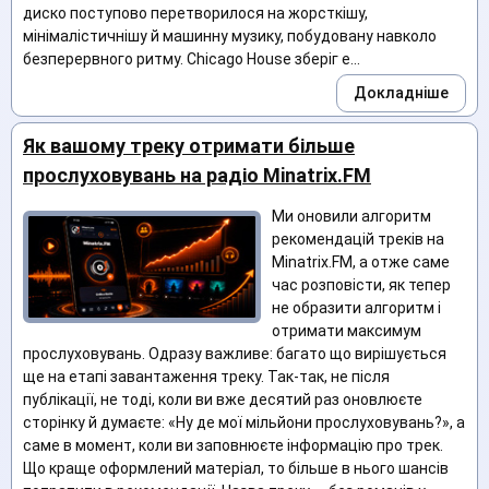
диско поступово перетворилося на жорсткішу,
мінімалістичнішу й машинну музику, побудовану навколо
безперервного ритму. Chicago House зберіг е...
Докладніше
Як вашому треку отримати більше
прослуховувань на радіо Minatrix.FM
Ми оновили алгоритм
рекомендацій треків на
Minatrix.FM, а отже саме
час розповісти, як тепер
не образити алгоритм і
отримати максимум
прослуховувань. Одразу важливе: багато що вирішується
ще на етапі завантаження треку. Так-так, не після
публікації, не тоді, коли ви вже десятий раз оновлюєте
сторінку й думаєте: «Ну де мої мільйони прослуховувань?», а
саме в момент, коли ви заповнюєте інформацію про трек.
Що краще оформлений матеріал, то більше в нього шансів