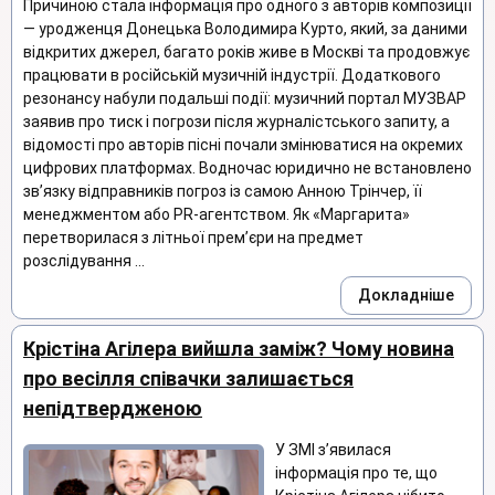
Причиною стала інформація про одного з авторів композиції
— уродженця Донецька Володимира Курто, який, за даними
відкритих джерел, багато років живе в Москві та продовжує
працювати в російській музичній індустрії. Додаткового
резонансу набули подальші події: музичний портал МУЗВАР
заявив про тиск і погрози після журналістського запиту, а
відомості про авторів пісні почали змінюватися на окремих
цифрових платформах. Водночас юридично не встановлено
зв’язку відправників погроз із самою Анною Трінчер, її
менеджментом або PR-агентством. Як «Маргарита»
перетворилася з літньої прем’єри на предмет
розслідування ...
Докладніше
Крістіна Агілера вийшла заміж? Чому новина
про весілля співачки залишається
непідтвердженою
У ЗМІ з’явилася
інформація про те, що