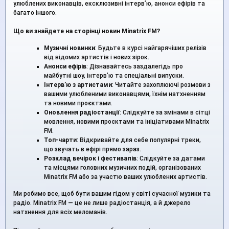
улюблених виконавців, ексклюзивні інтерв’ю, анонси ефірів та
багато іншого.
Що ви знайдете на сторінці новин Minatrix FM?
Музичні новинки
: Будьте в курсі найгарячіших релізів
від відомих артистів і нових зірок.
Анонси ефірів
: Дізнавайтесь заздалегідь про
майбутні шоу, інтерв’ю та спеціальні випуски.
Інтерв’ю з артистами
: Читайте захоплюючі розмови з
вашими улюбленими виконавцями, їхнім натхненням
та новими проєктами.
Оновлення радіостанції
: Слідкуйте за змінами в сітці
мовлення, новими проєктами та ініціативами Minatrix
FM.
Топ-чарти
: Відкривайте для себе популярні треки,
що звучать в ефірі прямо зараз.
Розклад вечірок і фестивалів
: Слідкуйте за датами
та місцями головних музичних подій, організованих
Minatrix FM або за участю ваших улюблених артистів.
Ми робимо все, щоб бути вашим гідом у світі сучасної музики та
радіо. Minatrix FM — це не лише радіостанція, а й джерело
натхнення для всіх меломанів.