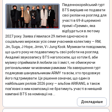
Південнокорейський гурт
BTS вирішив не подавати
свої релізи на розгляд для
участі в 69-й церемонії
премії «Греммі», яка
відбудеться в лютому
2027 року. Заява з’явилася 29 липня одночасно в
соціальних мережах усіх семи учасників колективу — RM,
Jin, Suga, J-Hope, Jimin, V і Jung Kook. Музиканти повідомили,
що цього року не подаватимуть свої роботи на розгляд
Академії звукозапису. BTS наголосили, що хотіли б, аби
музику сприймали й любили за її зміст, не обмежуючи
регіональними чи мовними рамками. На завершення гурт
подякував шанувальникам ARMY та всім, хто продовжує
його підтримувати. Це рішення означає, що один із
найбільших релізів 2026 року — альбом ARIRANG, а також
пов’язані з ним композиції не братимуть участі в нинішній
кампанії BTS за номінації на ...
Докладніше