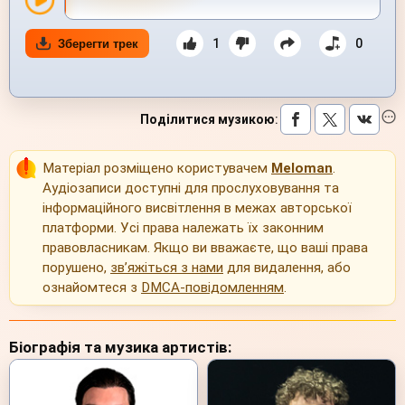
1
0
Зберегти трек
Поділитися музикою
:
Матеріал розміщено користувачем
Meloman
.
Аудіозаписи доступні для прослуховування та
інформаційного висвітлення в межах авторської
платформи. Усі права належать їх законним
правовласникам. Якщо ви вважаєте, що ваші права
порушено,
зв’яжіться з нами
для видалення, або
ознайомтеся з
DMCA-повідомленням
.
Біографія та музика артистів: