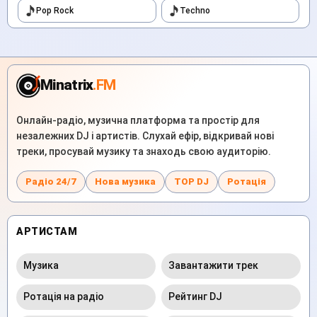
Pop Rock
Techno
Minatrix
.FM
Онлайн-радіо, музична платформа та простір для
незалежних DJ і артистів. Слухай ефір, відкривай нові
треки, просувай музику та знаходь свою аудиторію.
Радіо 24/7
Нова музика
TOP DJ
Ротація
АРТИСТАМ
Музика
Завантажити трек
Ротація на радіо
Рейтинг DJ