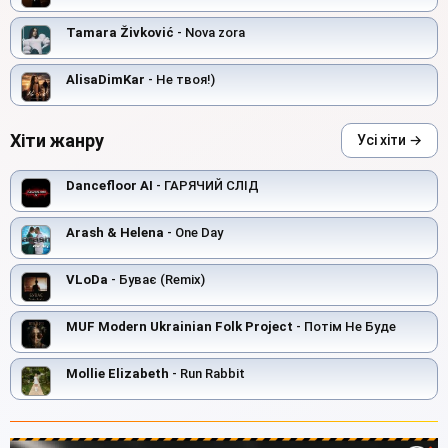
Tamara Živković
- Nova zora
AlisaDimKar
- Не твоя!)
Хіти жанру
Усі хіти →
Dancefloor AI
- ГАРЯЧИЙ СЛІД
Arash & Helena
- One Day
VLoDa
- Буває (Remix)
MUF Modern Ukrainian Folk Project
- Потім Не Буде
Mollie Elizabeth
- Run Rabbit