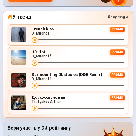
У тренді
Хочу сюди
French kiss
PROMO
D_Mironof
It's Hot
PROMO
D_Mironoff
Surmounting Obstacles (D&B Remix)
PROMO
D_Mironoff
Дорожка лесная
PROMO
Tretyakov Arthur
Бери участь у DJ-рейтингу