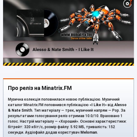
Про реліз на Minatrix.FM
Музична колекція поповнилася новою публікацією. Музичний
каталог Minatrix.FM поповнився публікацією «
I Like It
» від
Alesso
& Nate Smith
. Тип матеріалу — трек, музичний напрям — Pop. За
результатами голосування реліз отримав 10.0/10. Враховано 1
голос. Настрій матеріалу — «Хороший». Основні характеристики:
бітрейт: 320 кбіт/с, розмір файлу: 5.92 МБ, тривалість: 152
секунди. Аудіофайл додав користувач
Meloman
.