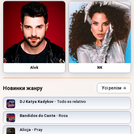
Alok
NK
Новинки жанру
Усі релізи →
DJ Katya Kadykov
- Todo es relativo
Bandidos do Cante
- Rosa
Alicja
- Pray