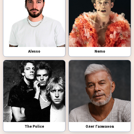
Alesso
Nemo
The Police
Олег Газманов