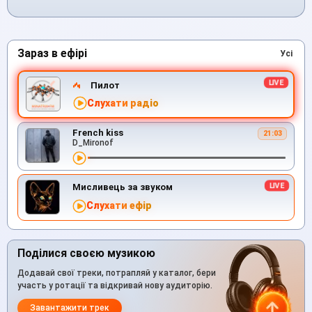
Зараз в ефірі
Усі
Пилот
Слухати радіо
French kiss
21:03
D_Mironof
Мисливець за звуком
Слухати ефір
Поділися своєю музикою
Додавай свої треки, потрапляй у каталог, бери
участь у ротації та відкривай нову аудиторію.
Завантажити трек