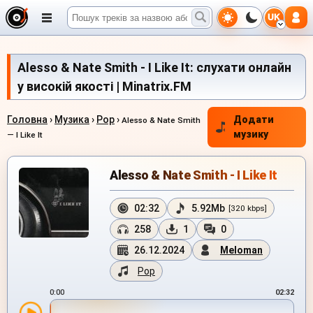
UK
Alesso & Nate Smith - I Like It: слухати онлайн
у високій якості | Minatrix.FM
Головна
›
Музика
›
Pop
›
Додати
Alesso & Nate Smith
музику
— I Like It
Alesso & Nate Smith - I Like It
02:32
5.92Mb
[320 kbps]
258
1
0
26.12.2024
Meloman
Pop
0:00
02:32