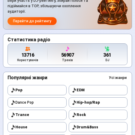
Бери участь у DJ-рейтингу, збирай голоси та
підіймайся в TOP, збільшуючи охоплення
аудиторії.
Перейти до рейтингу
Статистика радіо
13716
56907
361
Користувачів
Треків
DJ
Популярні жанри
Усі жанри
Pop
EDM
Dance Pop
Hip-hop/Rap
Trance
Rock
House
Drum&Bass