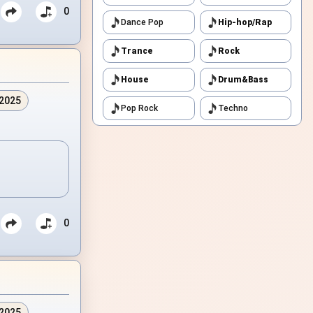
0
Dance Pop
Hip-hop/Rap
Trance
Rock
House
Drum&Bass
.2025
Pop Rock
Techno
0
.2025