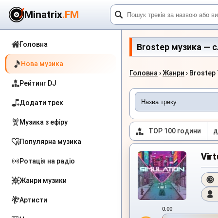
Minatrix
.FM
Головна
Brostep музика — сл
Нова музика
Головна
›
Жанри
› Brostep 
Рейтинг DJ
Додати трек
Музика з ефіру
TOP 100 години
д
Популярна музика
Virt
Ротація на радіо
Жанри музики
Артисти
0:00