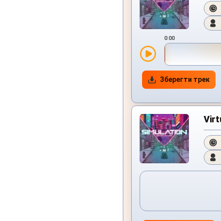
0:00
Зберегти трек
Virt