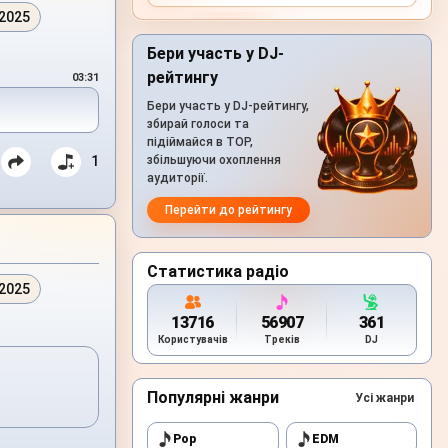
.2025
Бери участь у DJ-
рейтингу
03:31
Бери участь у DJ-рейтингу,
збирай голоси та
підіймайся в TOP,
1
збільшуючи охоплення
аудиторії.
Перейти до рейтингу
Статистика радіо
.2025
13716
56907
361
Користувачів
Треків
DJ
Популярні жанри
Усі жанри
Pop
EDM