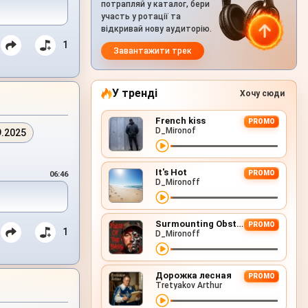
потрапляй у каталог, бери
участь у ротації та
відкривай нову аудиторію.
1
Завантажити трек
У тренді
Хочу сюди
French kiss
PROMO
D_Mironof
9.2025
It's Hot
PROMO
06:46
D_Mironoff
Surmounting Obstacles (D&B Remix)
PROMO
1
D_Mironoff
Дорожка лесная
PROMO
Tretyakov Arthur