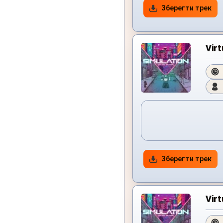
Зберегти трек
Virt
Зберегти трек
Virt