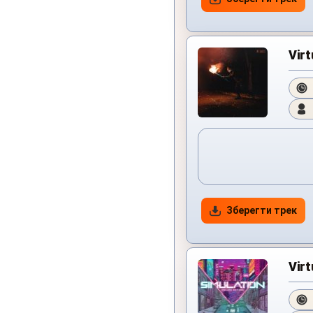
Virt
Зберегти трек
Virt