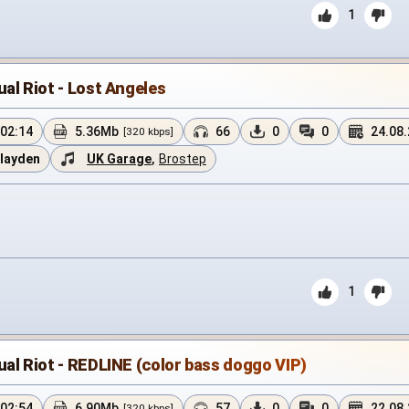
1
ual Riot - Lost Angeles
02:14
5.36Mb
66
0
0
24.08
[320 kbps]
layden
UK Garage
,
Brostep
1
ual Riot - REDLINE (color bass doggo VIP)
02:54
6.90Mb
57
0
0
22.08
[320 kbps]