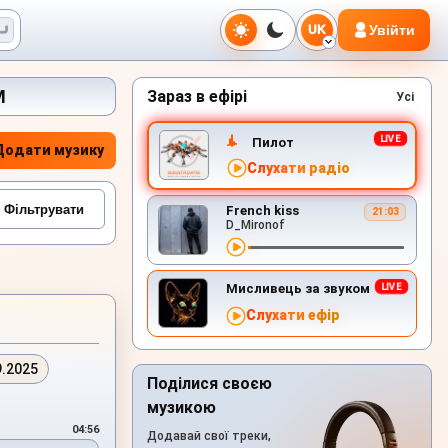
Увійти
UK
M
Зараз в ефірі
Усі
Пилот
Додати музику
Слухати радіо
French kiss
21:03
D_Mironof
Мисливець за звуком
Слухати ефір
9.2025
Поділися своєю
музикою
04:56
Додавай свої треки,