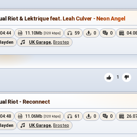
ual Riot & Lektrique feat. Leah Culver - Neon Angel
04:44
11.10Mb
59
0
0
04.0
[320 kbps]
layden
UK Garage
,
Brostep
1
ual Riot - Reconnect
04:48
11.06Mb
61
0
0
26.0
[320 kbps]
layden
UK Garage
,
Brostep