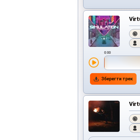
Virt
0:00
Зберегти трек
Virt