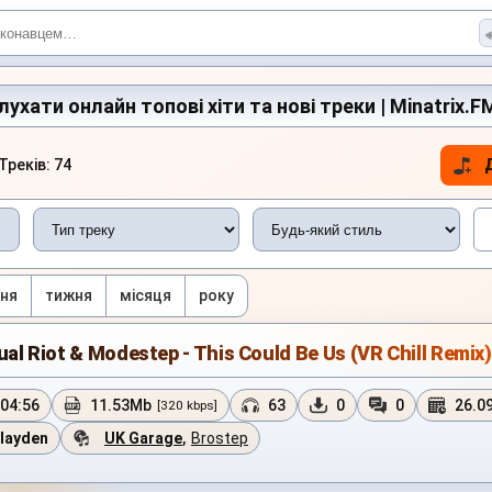
ухати онлайн топові хіти та нові треки | Minatrix.F
Треків: 74
ня
тижня
місяця
року
ual Riot & Modestep - This Could Be Us (VR Chill Remix)
04:56
11.53Mb
63
0
0
26.0
[320 kbps]
layden
UK Garage
,
Brostep