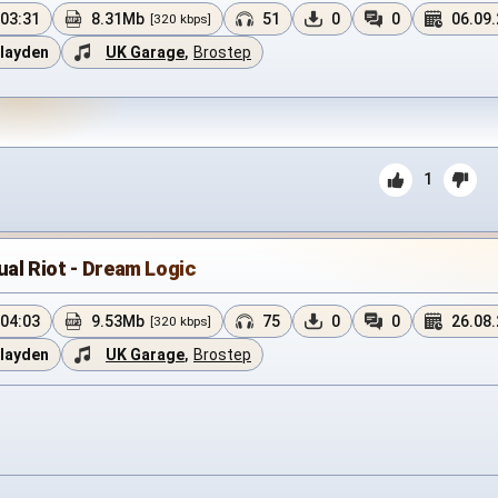
03:31
8.31Mb
51
0
0
06.09
[320 kbps]
layden
UK Garage
,
Brostep
1
ual Riot - Dream Logic
04:03
9.53Mb
75
0
0
26.08
[320 kbps]
layden
UK Garage
,
Brostep