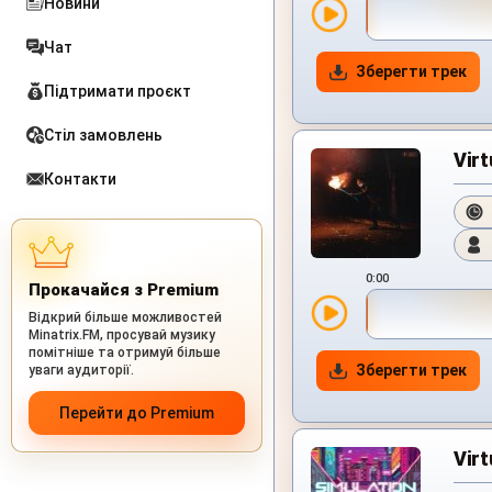
Новини
Чат
Зберегти трек
Підтримати проєкт
Стіл замовлень
Virt
Контакти
0:00
Прокачайся з Premium
Відкрий більше можливостей
Minatrix.FM, просувай музику
помітніше та отримуй більше
Зберегти трек
уваги аудиторії.
Перейти до Premium
Virt