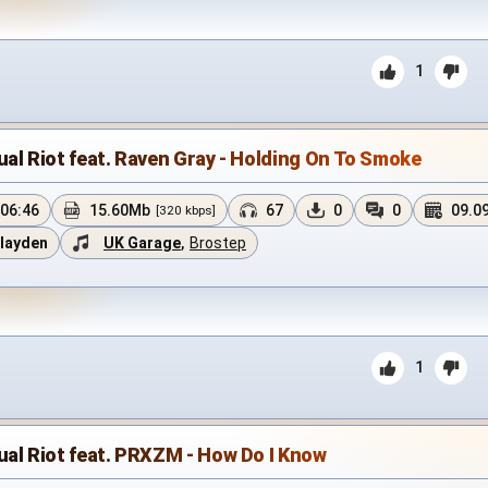
1
ual Riot feat. Raven Gray - Holding On To Smoke
06:46
15.60Mb
67
0
0
09.0
[320 kbps]
layden
UK Garage
,
Brostep
1
ual Riot feat. PRXZM - How Do I Know