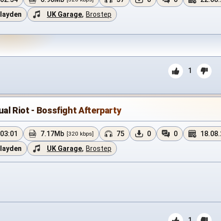
layden
UK Garage
,
Brostep
1
ual Riot - Bossfight Afterparty
03:01
7.17Mb
75
0
0
18.08
[320 kbps]
layden
UK Garage
,
Brostep
1