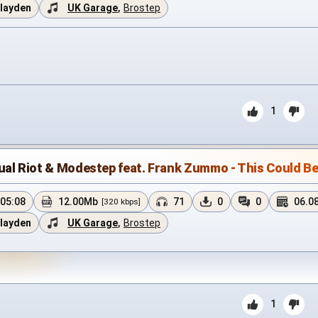
layden
UK Garage
,
Brostep
1
ual Riot & Modestep feat. Frank Zummo - This Could Be
05:08
12.00Mb
71
0
0
06.0
[320 kbps]
layden
UK Garage
,
Brostep
1