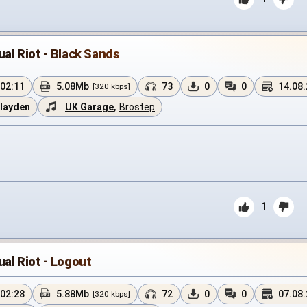
ual Riot - Black Sands
02:11
5.08Mb
73
0
0
14.08
[320 kbps]
layden
UK Garage
,
Brostep
1
ual Riot - Logout
02:28
5.88Mb
72
0
0
07.08
[320 kbps]