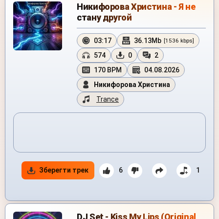
Никифорова Христина - Я не
стану другой
03:17
36.13Mb
[1536 kbps]
574
0
2
170 BPM
04.08.2026
Никифорова Христина
Trance
Зберегти трек
6
1
DJ Set - Kiss My Lips (Original