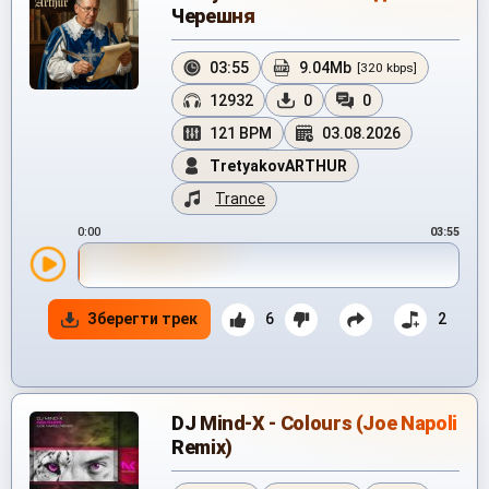
Черешня
03:55
9.04Mb
[320 kbps]
12932
0
0
121 BPM
03.08.2026
TretyakovARTHUR
Trance
0:00
03:55
Зберегти трек
6
2
DJ Mind-X - Colours (Joe Napoli
Remix)