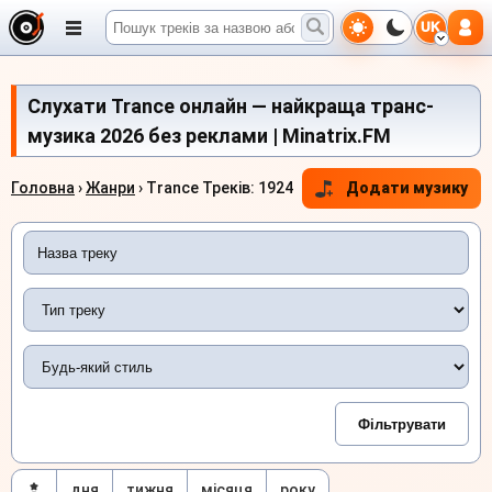
UK
Слухати Trance онлайн — найкраща транс-
музика 2026 без реклами | Minatrix.FM
Головна
›
Жанри
› Trance Треків: 1924
Додати музику
дня
тижня
місяця
року