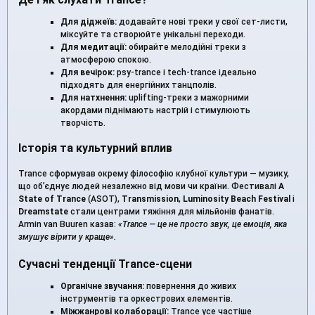
Для діджеїв:
додавайте нові треки у свої сет-листи,
міксуйте та створюйте унікальні переходи.
Для медитації:
обирайте мелодійні треки з
атмосферою спокою.
Для вечірок:
psy-trance і tech-trance ідеально
підходять для енергійних танцполів.
Для натхнення:
uplifting-треки з мажорними
акордами піднімають настрій і стимулюють
творчість.
Історія та культурний вплив
Trance сформував окрему філософію клубної культури — музику,
що об’єднує людей незалежно від мови чи країни. Фестивалі
A
State of Trance
(ASOT),
Transmission
,
Luminosity Beach Festival
і
Dreamstate
стали центрами тяжіння для мільйонів фанатів.
Armin van Buuren казав:
«Trance — це не просто звук, це емоція, яка
змушує вірити у краще».
Сучасні тенденції Trance-сцени
Органічне звучання:
повернення до живих
інструментів та оркестрових елементів.
Міжжанрові колаборації:
Trance усе частіше