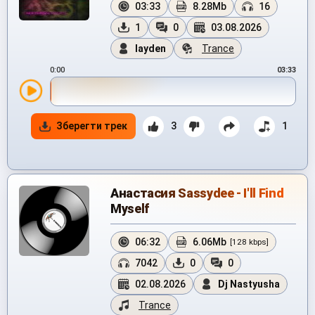
03:33
8.28Mb
16
1
0
03.08.2026
layden
Trance
0:00
03:33
Зберегти трек
3
1
Анастасия Sassydee - I'll Find
Myself
06:32
6.06Mb
[128 kbps]
7042
0
0
02.08.2026
Dj Nastyusha
Trance