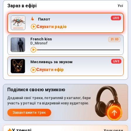
Зараз в ефірі
Усі
Пилот
Слухати радіо
French kiss
21:03
D_Mironof
Мисливець за звуком
Слухати ефір
Поділися своєю музикою
Додавай свої треки, потрапляй у каталог, бери
участь у ротації та відкривай нову аудиторію.
Завантажити трек
У тренді
Хочу сюди