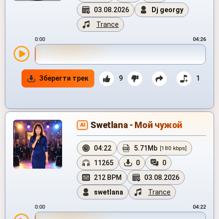
03.08.2026
Dj georgy
Trance
0:00
04:26
Зберегти трек
9
1
Swetlana - Мой чужой
AI
04:22
5.71Mb
[180 kbps]
11265
0
0
212 BPM
03.08.2026
swetlana
Trance
0:00
04:22