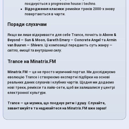
поєднується з progressive house і techno.
Відродження класики:
ремейки треків 2000-х знову
повертаються в чарти.
Поради слухачам
Якщо ви лише відкриваєте для себе Trance, почніть із
Above &
Beyond — Sun & Moon
,
Gareth Emery — Concrete Angel
та
Armin
van Buuren — Shivers
. Ці композиції передають суть жанру —
світло, емоції та внутрішню силу
.
Trance на Minatrix.FM
Minatrix.FM
— це не просто музичний портал. Ми досліджуємо
еволюцію Trance і створюємо експертні підбірки на основі
реальних даних слухачів і клубних чартів. Щодня ми додаємо
нові треки, ремікси та лайв-сети, щоб ви залишалися у центрі
електронної культури.
Trance — це музика, що поєднує ритм і душу. Слухайте,
завантажуйте та надихайтеся на Minatrix.FM вже зараз!