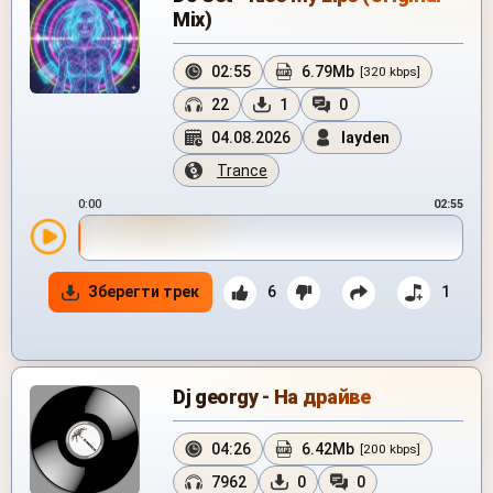
Mix)
02:55
6.79Mb
[320 kbps]
22
1
0
04.08.2026
layden
Trance
0:00
02:55
Зберегти трек
6
1
Dj georgy - На драйве
04:26
6.42Mb
[200 kbps]
7962
0
0