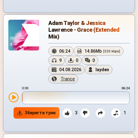
Adam Taylor & Jessica
Lawrence - Grace (Extended
Mix)
06:24
14.86Mb
[320 kbps]
9
0
0
04.08.2026
layden
Trance
0:00
06:24
Зберегти трек
3
1