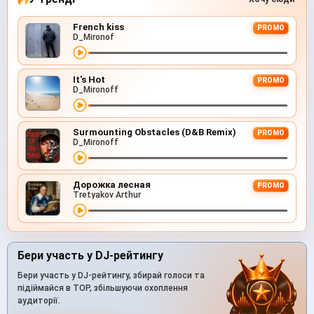
French kiss
PROMO
D_Mironof
It's Hot
PROMO
D_Mironoff
Surmounting Obstacles (D&B Remix)
PROMO
D_Mironoff
Дорожка лесная
PROMO
Tretyakov Arthur
Бери участь у DJ-рейтингу
Бери участь у DJ-рейтингу, збирай голоси та
підіймайся в TOP, збільшуючи охоплення
аудиторії.