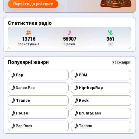
Перейти до рейтингу
Статистика радіо
13716
56907
361
Користувачів
Треків
DJ
Популярні жанри
Усі жанри
Pop
EDM
Dance Pop
Hip-hop/Rap
Trance
Rock
House
Drum&Bass
Pop Rock
Techno