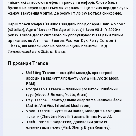
«піки»
, які створюють ефект трансу та ейфорії. Слово
trance
буквально перекладається як «транс» — і це точно передає суть
жанру: занурення у ритм, де розум і тіло рухаються синхронно.
Перші треки жанру з’явилися завдяки продюсерам
Jam & Spoon
(«Stella»),
Age of Love
(«The Age of Love») і
Sven Väth
. У 2000-х
роках Trance досяг світового піку популярності завдяки таким
артистам, як
Armin van Buuren
,
Paul van Dyk
,
Ferry Corsten
і
Tiësto
, які вивели його на головні сцени планети — від
Tomorrowland
до
A State of Trance
.
Піджанри Trance
Uplifting Trance
— емоційні мелодії, оркестрові
акорди та відчуття польоту (Aly & Fila, Arctic Moon,
RAM).
Progressive Trance
— плавний розвиток і глибокий
грув (Above & Beyond, Yotto, Grum).
Psy-Trance
— психоделічна енергія та насичені баси
(Astrix, Vini Vici, Infected Mushroom).
Vocal Trance
— чуттєвий вокал, мелодії та емоційні
тексти (Christina Novelli, Susana, Emma Hewitt).
Tech Trance
— жорсткий, драйвовий ритм із
елементами техно (Mark Sherry, Bryan Kearney).