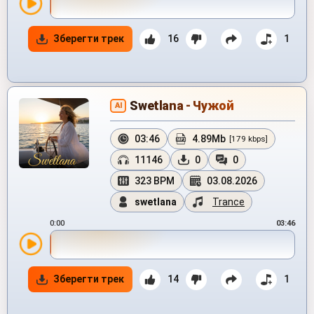
Зберегти трек
16
1
Swetlana - Чужой
AI
03:46
4.89Mb
[179 kbps]
11146
0
0
323 BPM
03.08.2026
swetlana
Trance
0:00
03:46
Зберегти трек
14
1