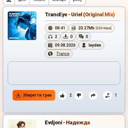
TrancEye - Uriel (Original Mix)
08:41
20.27Mb
[320 kbps]
2
0
0
09.08.2026
layden
Trance
Зберегти трек
2
1
Evdjoni - Надежда