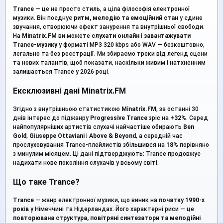
Trance
— це не просто стиль, а ціла філософія електронної
музики. Він поєднує
ритм, мелодію та емоційний стан
у єдине
звучання, створюючи ефект занурення та внутрішньої свободи.
На
Minatrix.FM
ви можете
слухати онлайн
і
завантажувати
Trance-музику
у форматі MP3 320 kbps або WAV — безкоштовно,
легально та без реєстрації. Ми збираємо треки від легенд сцени
та нових талантів, щоб показати, наскільки живим і натхненним
залишається Trance у 2026 році.
Ексклюзивні дані Minatrix.FM
Згідно з внутрішньою статистикою
Minatrix.FM
, за останні 30
днів інтерес до піджанру
Progressive Trance
зріс на
+32%
. Серед
найпопулярніших артистів слухачі найчастіше обирають
Ben
Gold
,
Giuseppe Ottaviani
і
Above & Beyond
, а середній час
прослуховування Trance-плейлистів збільшився на
18%
порівняно
з минулим місяцем. Ці дані підтверджують: Trance продовжує
надихати нове покоління слухачів у всьому світі.
Що таке Trance?
Trance
— жанр електронної музики, що виник на
початку 1990-х
років
у Німеччині та Нідерландах. Його характерні риси — це
повторювана структура, повітряні синтезатори та мелодійні