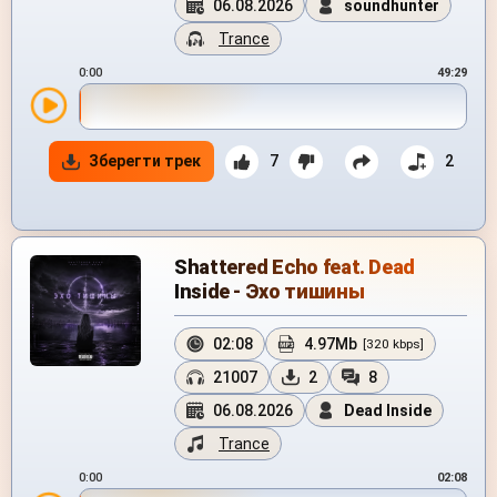
06.08.2026
soundhunter
Trance
0:00
49:29
Зберегти трек
7
2
Shattered Echo feat. Dead
Inside - Эхо тишины
02:08
4.97Mb
[320 kbps]
21007
2
8
06.08.2026
Dead Inside
Trance
0:00
02:08