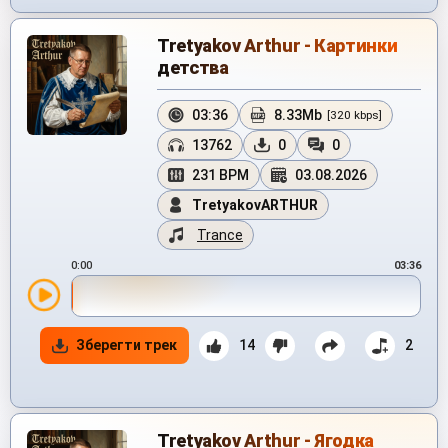
Tretyakov Arthur - Картинки
детства
03:36
8.33Mb
[320 kbps]
13762
0
0
231 BPM
03.08.2026
TretyakovARTHUR
Trance
0:00
03:36
Зберегти трек
14
2
Tretyakov Arthur - Ягодка