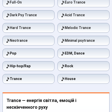
Full-On
Euro Trance
Dark Psy Trance
Acid Trance
Hard Trance
Melodic Trance
Neotrance
Minimal psytrance
Pop
EDM, Dance
Hip-hop/Rap
Rock
Trance
House
Trance — енергія світла, емоцій і
нескінченного руху