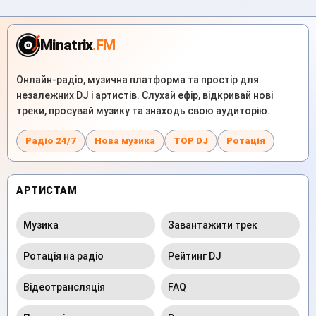
Minatrix
.FM
Онлайн-радіо, музична платформа та простір для
незалежних DJ і артистів. Слухай ефір, відкривай нові
треки, просувай музику та знаходь свою аудиторію.
Радіо 24/7
Нова музика
TOP DJ
Ротація
АРТИСТАМ
Музика
Завантажити трек
Ротація на радіо
Рейтинг DJ
Відеотрансляція
FAQ