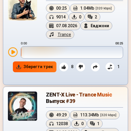
00:25
1.04Mb
[320 kbps]
9014
0
2
07.08.2026
Евджони
Trance
0:00
00:25
Зберегти трек
8
1
ZENT-X Live - Trance Music
Выпуск #39
49:29
113.34Mb
[320 kbps]
12038
0
1