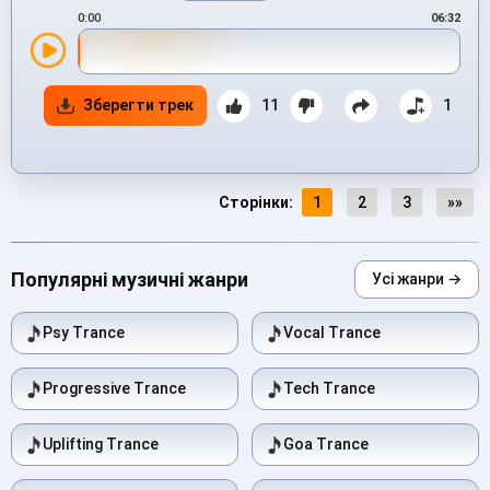
0:00
06:32
Зберегти трек
11
1
Сторінки:
1
2
3
»»
Популярні музичні жанри
Усі жанри →
Psy Trance
Vocal Trance
Progressive Trance
Tech Trance
Uplifting Trance
Goa Trance