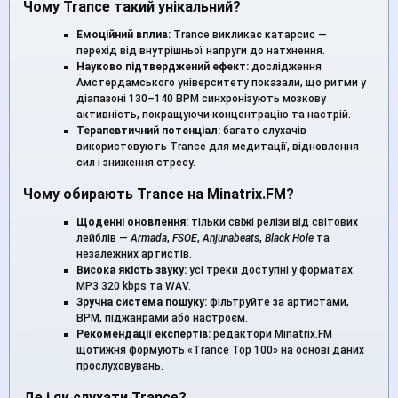
Чому Trance такий унікальний?
Емоційний вплив:
Trance викликає катарсис —
перехід від внутрішньої напруги до натхнення.
Науково підтверджений ефект:
дослідження
Амстердамського університету показали, що ритми у
діапазоні 130–140 BPM синхронізують мозкову
активність, покращуючи концентрацію та настрій.
Терапевтичний потенціал:
багато слухачів
використовують Trance для медитації, відновлення
сил і зниження стресу.
Чому обирають Trance на Minatrix.FM?
Щоденні оновлення:
тільки свіжі релізи від світових
лейблів —
Armada
,
FSOE
,
Anjunabeats
,
Black Hole
та
незалежних артистів.
Висока якість звуку:
усі треки доступні у форматах
MP3 320 kbps та WAV.
Зручна система пошуку:
фільтруйте за артистами,
BPM, піджанрами або настроєм.
Рекомендації експертів:
редактори Minatrix.FM
щотижня формують «Trance Top 100» на основі даних
прослуховувань.
Де і як слухати Trance?