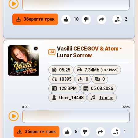
Зберегти трек
18
2
Vasilii CECEGOV & Atom -
AI
Lunar Sorrow
05:25
7.34Mb
[187 kbps]
10395
0
0
128 BPM
05.08.2026
User_14448
Trance
0:00
05:25
Зберегти трек
8
1