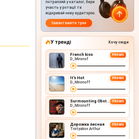
потрапляй у каталог, бери
участь у ротації та
відкривай нову аудиторію.
Завантажити трек
У тренді
Хочу сюди
French kiss
PROMO
D_Mironof
It's Hot
PROMO
D_Mironoff
Surmounting Obstacles (D&B Remix)
PROMO
D_Mironoff
Дорожка лесная
PROMO
Tretyakov Arthur