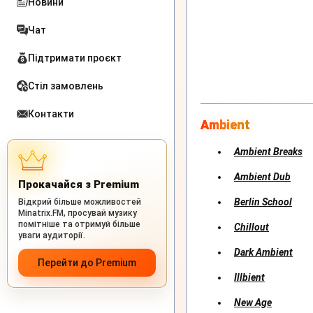
Новини
Чат
Підтримати проєкт
Стіл замовлень
Контакти
Ambient
Ambient Breaks
Ambient Dub
Прокачайся з Premium
Berlin School
Відкрий більше можливостей
Minatrix.FM, просувай музику
помітніше та отримуй більше
Chillout
уваги аудиторії.
Dark Ambient
Перейти до Premium
Illbient
New Age