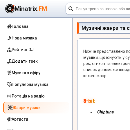
Minatrix
.FM
Головна
Музичні жанри та с
Нова музика
Рейтинг DJ
Нижче представлено пов
музики
, що існують у с
Додати трек
рок, хіп-хоп та електрон
список допоможе швидко
Музика з ефіру
кожен жанр.
Популярна музика
Ротація на радіо
8-bit
Жанри музики
Chiptune
Артисти