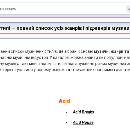
тилі — повний список усіх жанрів і піджанрів музики
ний список музичних стилів, де зібрані основні
музичні жанри та
учасній музичній індустрії. У каталозі можна знайти як популярні н
ну музику, так і менш відомі стилі й відгалуження різних музичних 
 орієнтуватися у всьому різноманітті музичних напрямів і дізнат
Acid
Acid Breaks
Acid House