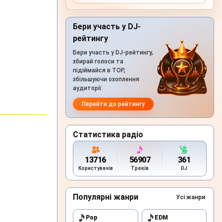
Бери участь у DJ-
рейтингу
Бери участь у DJ-рейтингу,
збирай голоси та
підіймайся в TOP,
збільшуючи охоплення
аудиторії.
Перейти до рейтингу
Статистика радіо
13716
56907
361
Користувачів
Треків
DJ
Популярні жанри
Усі жанри
Pop
EDM