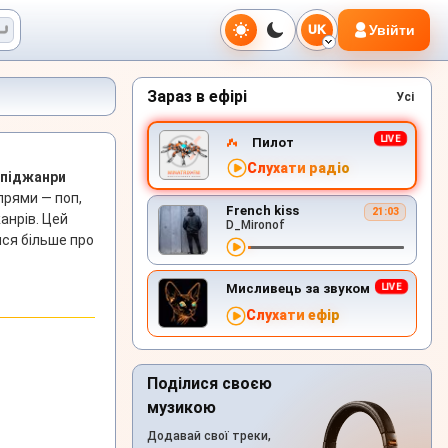
Увійти
UK
Зараз в ефірі
Усі
Пилот
Слухати радіо
 піджанри
апрями — поп,
French kiss
21:03
жанрів. Цей
D_Mironof
ися більше про
Мисливець за звуком
Слухати ефір
Поділися своєю
музикою
Додавай свої треки,