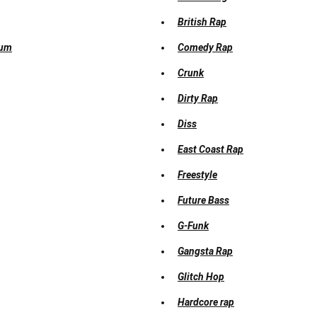
British Rap
uum
Comedy Rap
Crunk
Dirty Rap
Diss
East Coast Rap
Freestyle
Future Bass
G-Funk
Gangsta Rap
Glitch Hop
Hardcore rap