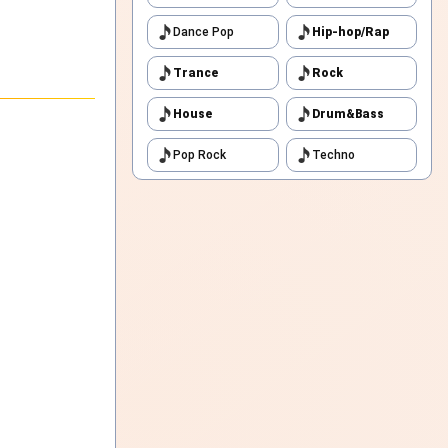
Dance Pop
Hip-hop/Rap
Trance
Rock
House
Drum&Bass
Pop Rock
Techno