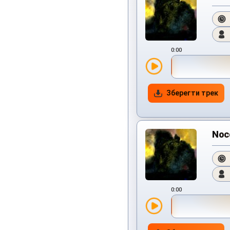
0:00
Зберегти трек
Noco
0:00