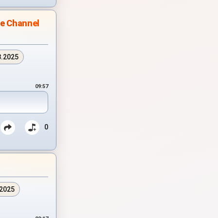
le Channel
8.2025
09:57
0
.2025