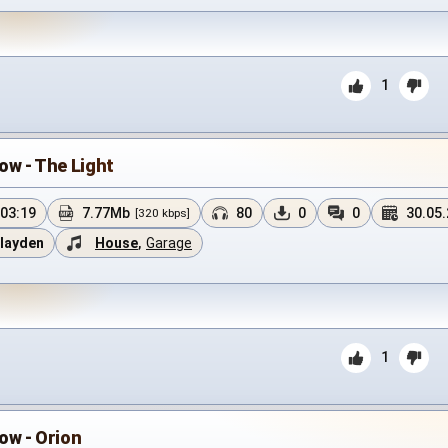
1
ow - The Light
03:19
7.77Mb
80
0
0
30.05
[320 kbps]
layden
House
,
Garage
1
ow - Orion