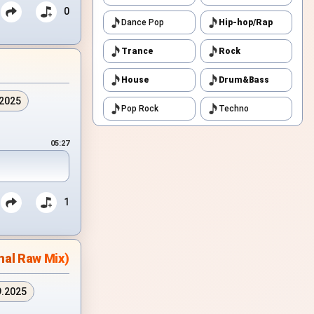
0
Dance Pop
Hip-hop/Rap
Trance
Rock
House
Drum&Bass
.2025
Pop Rock
Techno
05:27
1
nal Raw Mix)
9.2025