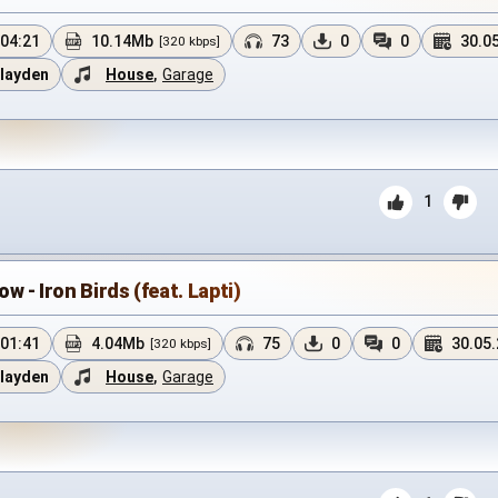
04:21
10.14Mb
73
0
0
30.0
[320 kbps]
layden
House
,
Garage
1
w - Iron Birds (feat. Lapti)
01:41
4.04Mb
75
0
0
30.05
[320 kbps]
layden
House
,
Garage