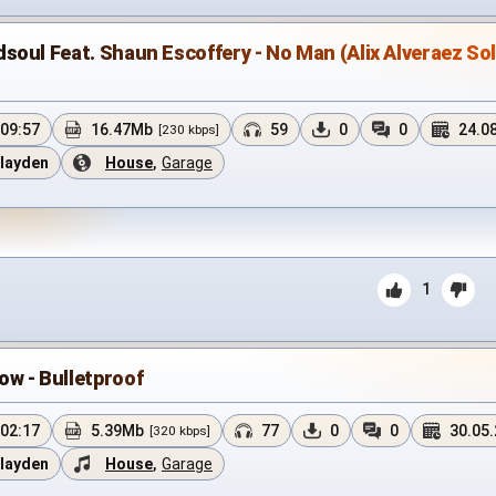
soul Feat. Shaun Escoffery - No Man (Alix Alveraez So
)
09:57
16.47Mb
59
0
0
24.0
[230 kbps]
layden
House
,
Garage
1
w - Bulletproof
02:17
5.39Mb
77
0
0
30.05
[320 kbps]
layden
House
,
Garage