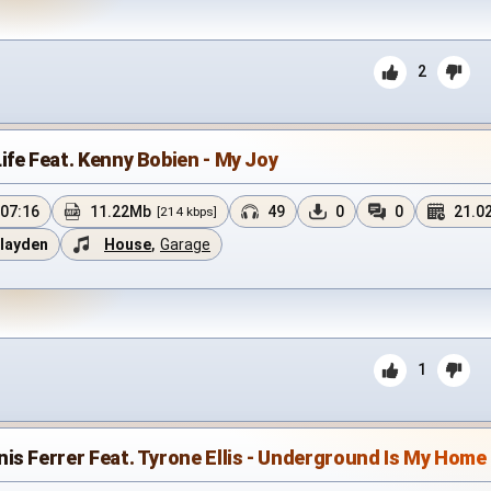
2
ife Feat. Kenny Bobien - My Joy
07:16
11.22Mb
49
0
0
21.0
[214 kbps]
layden
House
,
Garage
1
is Ferrer Feat. Tyrone Ellis - Underground Is My Home