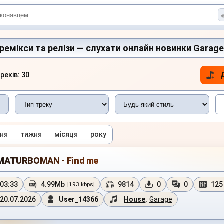
, ремікси та релізи — слухати онлайн новинки Garag
реків: 30
ня
тижня
місяця
року
MATURBOMAN - Find me
03:33
4.99Mb
9814
0
0
125
[193 kbps]
20.07.2026
User_14366
House
,
Garage