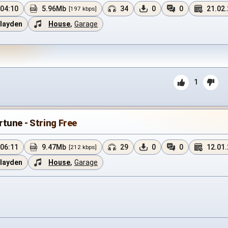
04:10
5.96Mb
34
0
0
21.02
[197 kbps]
layden
House
,
Garage
1
tune - String Free
06:11
9.47Mb
29
0
0
12.01
[212 kbps]
layden
House
,
Garage