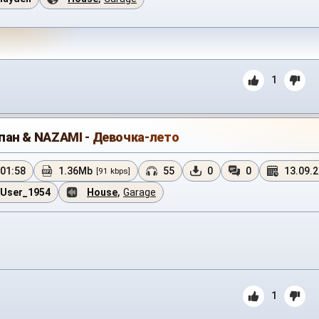
1
пан & NAZAMI - Девочка-лето
01:58
1.36Mb
55
0
0
13.09.
[91 kbps]
User_1954
House
,
Garage
1