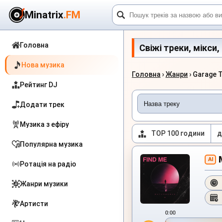
Minatrix
.FM
Головна
Свіжі треки, мікси
Нова музика
Головна
›
Жанри
› Garage Т
Рейтинг DJ
Додати трек
Музика з ефіру
TOP 100 години
д
Популярна музика
AI
Ротація на радіо
Жанри музики
Артисти
0:00