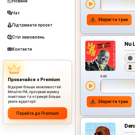
Новини
Чат
Зберегти трек
Підтримати проєкт
Стіл замовлень
Nu L
Контакти
0:00
Прокачайся з Premium
Відкрий більше можливостей
Minatrix.FM, просувай музику
помітніше та отримуй більше
Зберегти трек
уваги аудиторії.
Перейти до Premium
Denn