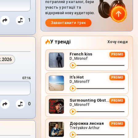
потрапляй у каталог, бери
участь у ротації та
відкривай нову аудиторію.
1
Завантажити трек
У тренді
Хочу сюди
French kiss
PROMO
D_Mironof
2.2026
It's Hot
PROMO
07:16
D_Mironoff
Surmounting Obstacles (D&B Remix)
PROMO
0
D_Mironoff
Дорожка лесная
PROMO
Tretyakov Arthur