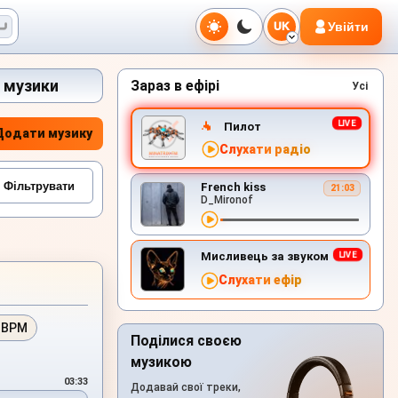
Увійти
UK
e музики
Зараз в ефірі
Усі
Пилот
Додати музику
Слухати радіо
French kiss
21:03
D_Mironof
Мисливець за звуком
Слухати ефір
 BPM
Поділися своєю
музикою
03:33
Додавай свої треки,