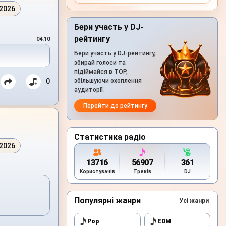
.2026
Бери участь у DJ-
рейтингу
04:10
Бери участь у DJ-рейтингу,
збирай голоси та
підіймайся в TOP,
0
збільшуючи охоплення
аудиторії.
Перейти до рейтингу
Статистика радіо
.2026
13716
56907
361
Користувачів
Треків
DJ
Популярні жанри
Усі жанри
Pop
EDM