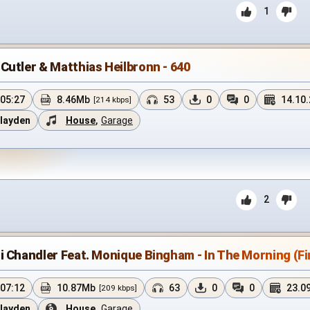
1
Cutler & Matthias Heilbronn - 640
05:27
8.46Mb
53
0
0
14.10
[214 kbps]
layden
House
,
Garage
2
i Chandler Feat. Monique Bingham - In The Morning (Fi
07:12
10.87Mb
63
0
0
23.0
[209 kbps]
layden
House
,
Garage