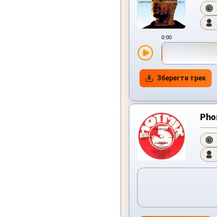
0:00
Зберегти трек
Phor