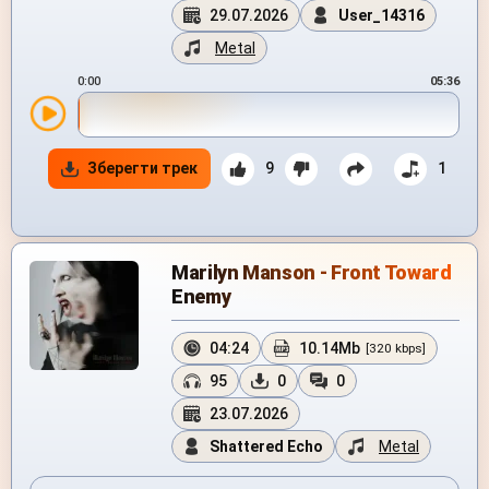
29.07.2026
User_14316
Metal
0:00
05:36
Зберегти трек
9
1
Marilyn Manson - Front Toward
Enemy
04:24
10.14Mb
[320 kbps]
95
0
0
23.07.2026
Shattered Echo
Metal