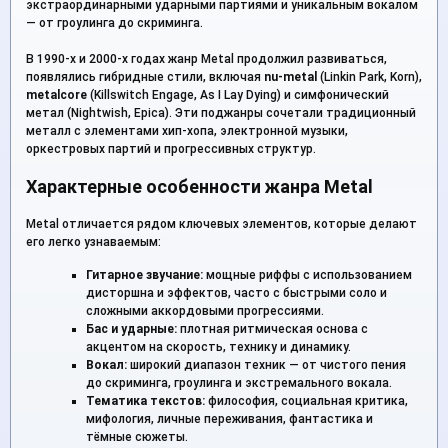
экстраординарными ударными партиями и уникальным вокалом
— от гроулинга до скриминга.
В 1990-х и 2000-х годах жанр Metal продолжил развиваться,
появлялись гибридные стили, включая
nu-metal
(Linkin Park, Korn),
metalcore
(Killswitch Engage, As I Lay Dying) и симфонический
метал (Nightwish, Epica). Эти поджанры сочетали традиционный
металл с элементами хип-хопа, электронной музыки,
оркестровых партий и прогрессивных структур.
Характерные особенности жанра Metal
Metal отличается рядом ключевых элементов, которые делают
его легко узнаваемым:
Гитарное звучание:
мощные риффы с использованием
дисторшна и эффектов, часто с быстрыми соло и
сложными аккордовыми прогрессиями.
Бас и ударные:
плотная ритмическая основа с
акцентом на скорость, технику и динамику.
Вокал:
широкий диапазон техник — от чистого пения
до скриминга, гроулинга и экстремального вокала.
Тематика текстов:
философия, социальная критика,
мифология, личные переживания, фантастика и
тёмные сюжеты.