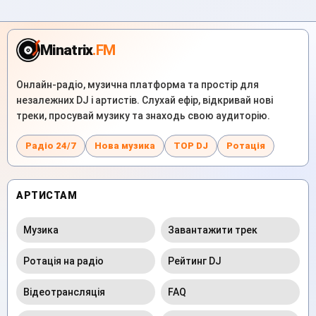
Minatrix
.FM
Онлайн-радіо, музична платформа та простір для
незалежних DJ і артистів. Слухай ефір, відкривай нові
треки, просувай музику та знаходь свою аудиторію.
Радіо 24/7
Нова музика
TOP DJ
Ротація
АРТИСТАМ
Музика
Завантажити трек
Ротація на радіо
Рейтинг DJ
Відеотрансляція
FAQ