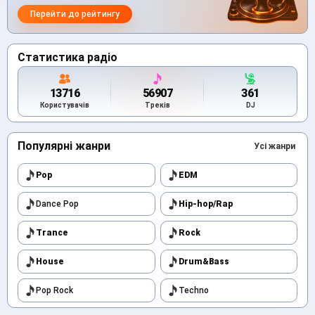
Перейти до рейтингу
Статистика радіо
13716
56907
361
Користувачів
Треків
DJ
Популярні жанри
Усі жанри
Pop
EDM
Dance Pop
Hip-hop/Rap
Trance
Rock
House
Drum&Bass
Pop Rock
Techno