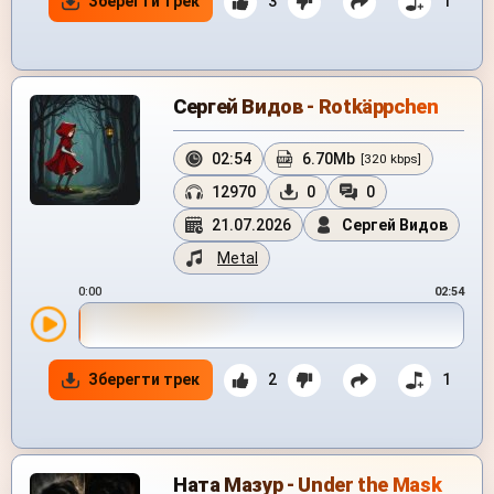
Зберегти трек
3
1
Сергей Видов - Rotkäppchen
02:54
6.70Mb
[320 kbps]
12970
0
0
21.07.2026
Сергей Видов
Metal
0:00
02:54
Зберегти трек
2
1
Ната Мазур - Under the Mask