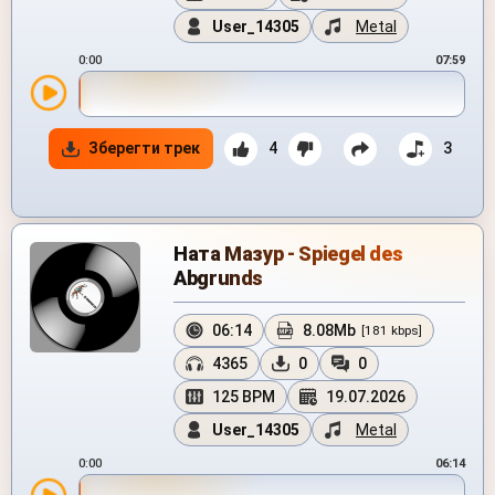
User_14305
Metal
0:00
07:59
Зберегти трек
4
3
Ната Мазур - Spiegel des
Abgrunds
06:14
8.08Mb
[181 kbps]
4365
0
0
125 BPM
19.07.2026
User_14305
Metal
0:00
06:14