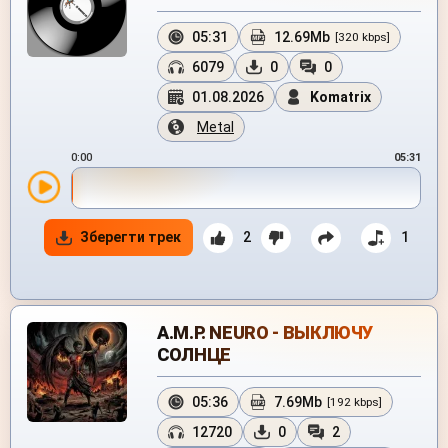
05:31
12.69Mb
[320 kbps]
6079
0
0
01.08.2026
Komatrix
Metal
0:00
05:31
Зберегти трек
2
1
A.M.P. NEURO - ВЫКЛЮЧУ
СОЛНЦЕ
05:36
7.69Mb
[192 kbps]
12720
0
2