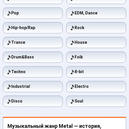
Pop
EDM, Dance
Hip-hop/Rap
Rock
Trance
House
Drum&Bass
Folk
Techno
8-bit
Industrial
Electro
Disco
Soul
Музыкальный жанр Metal — история,