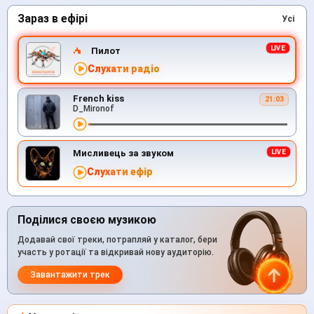
Зараз в ефірі
Усі
Пилот
Слухати радіо
French kiss
21:03
D_Mironof
Мисливець за звуком
Слухати ефір
Поділися своєю музикою
Додавай свої треки, потрапляй у каталог, бери
участь у ротації та відкривай нову аудиторію.
Завантажити трек