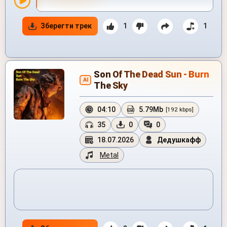
Зберегти трек
1
1
Son Of The Dead Sun - Burn
AI
The Sky
04:10
5.79Mb
[192 kbps]
35
0
0
18.07.2026
Дедушкафф
Metal