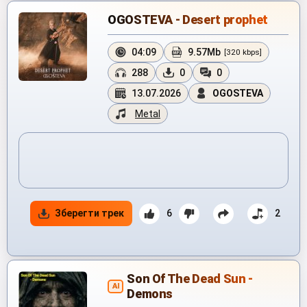
OGOSTEVA - Desert prophet
04:09
9.57Mb
[320 kbps]
288
0
0
13.07.2026
OGOSTEVA
Metal
Зберегти трек
6
2
Son Of The Dead Sun -
AI
Demons