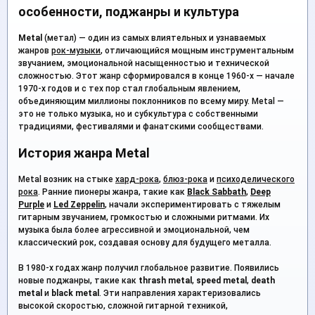
особенности, поджанры и культура
Metal
(метал) — один из самых влиятельных и узнаваемых
жанров
рок-музыки
, отличающийся мощным инструментальным
звучанием, эмоциональной насыщенностью и технической
сложностью. Этот жанр сформировался в конце 1960-х — начале
1970-х годов и с тех пор стал глобальным явлением,
объединяющим миллионы поклонников по всему миру. Metal —
это не только музыка, но и субкультура с собственными
традициями, фестивалями и фанатскими сообществами.
История жанра Metal
Metal возник на стыке
хард-рока
,
блюз-рока
и
психоделического
рока
. Ранние пионеры жанра, такие как
Black Sabbath
,
Deep
Purple
и
Led Zeppelin
, начали экспериментировать с тяжелым
гитарным звучанием, громкостью и сложными ритмами. Их
музыка была более агрессивной и эмоциональной, чем
классический рок, создавая основу для будущего металла.
В 1980-х годах жанр получил глобальное развитие. Появились
новые поджанры, такие как
thrash metal
,
speed metal
,
death
metal
и
black metal
. Эти направления характеризовались
высокой скоростью, сложной гитарной техникой,