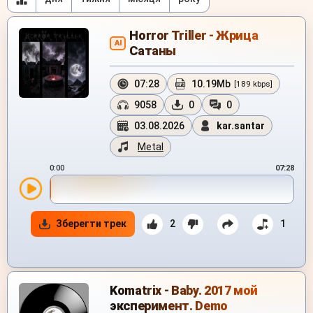
Horror Triller - Жрица
AI
Сатаны
07:28
10.19Mb
[189 kbps]
9058
0
0
03.08.2026
kar.santar
Metal
0:00
07:28
Зберегти трек
2
1
Komatrix - Baby. 2017 мой
эксперимент. Demo