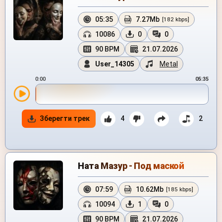
05:35
7.27Mb
[182 kbps]
10086
0
0
90 BPM
21.07.2026
User_14305
Metal
0:00
05:35
Зберегти трек
4
2
Ната Мазур - Под маской
07:59
10.62Mb
[185 kbps]
10094
1
0
90 BPM
21.07.2026