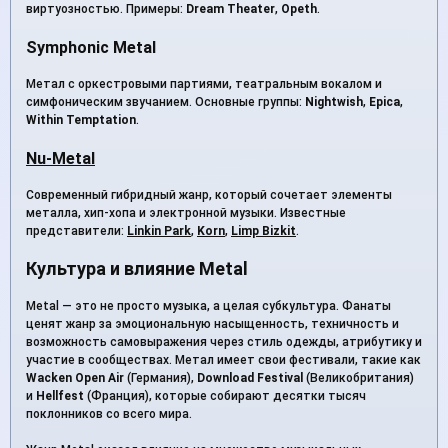
виртуозностью. Примеры:
Dream Theater
,
Opeth
.
Symphonic Metal
Метал с оркестровыми партиями, театральным вокалом и
симфоническим звучанием. Основные группы:
Nightwish
,
Epica
,
Within Temptation
.
Nu-Metal
Современный гибридный жанр, который сочетает элементы
металла, хип-хопа и электронной музыки. Известные
представители:
Linkin Park
,
Korn
,
Limp Bizkit
.
Культура и влияние Metal
Metal — это не просто музыка, а целая субкультура. Фанаты
ценят жанр за эмоциональную насыщенность, техничность и
возможность самовыражения через стиль одежды, атрибутику и
участие в сообществах. Метал имеет свои фестивали, такие как
Wacken Open Air
(Германия),
Download Festival
(Великобритания)
и
Hellfest
(Франция), которые собирают десятки тысяч
поклонников со всего мира.