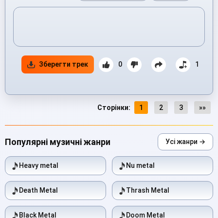
Зберегти трек
0
1
Сторінки:
1
2
3
»»
Популярні музичні жанри
Усі жанри →
Heavy metal
Nu metal
Death Metal
Thrash Metal
Black Metal
Doom Metal