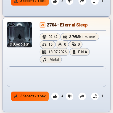
Зберегти трек
2
1
2704 - Eternal Sleep
AI
02:42
3.76Mb
[190 kbps]
16
0
0
18.07.2026
E.N.A
Metal
Зберегти трек
4
1