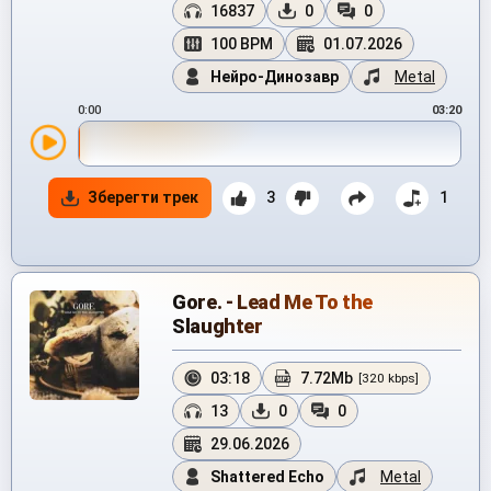
16837
0
0
100 BPM
01.07.2026
Нейро-Динозавр
Metal
0:00
03:20
Зберегти трек
3
1
Gore. - Lead Me To the
Slaughter
03:18
7.72Mb
[320 kbps]
13
0
0
29.06.2026
Shattered Echo
Metal