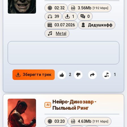
02:32
3.56Mb
[192 kbps]
39
1
0
03.07.2026
Дедушкафф
Metal
Зберегти трек
2
1
Нейро-Динозавр -
AI
Пыльный Ринг
03:20
4.63Mb
[191 kbps]