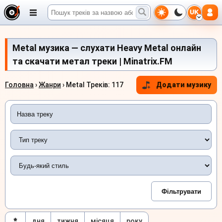
UK
Metal музика — слухати Heavy Metal онлайн
та скачати метал треки | Minatrix.FM
Головна
›
Жанри
› Metal Треків: 117
Додати музику
дня
тижня
місяця
року