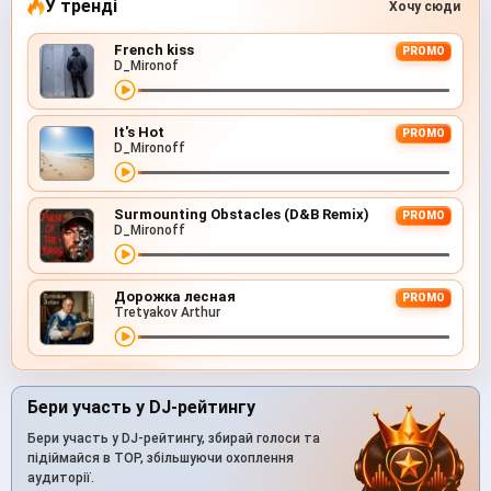
У тренді
Хочу сюди
French kiss
PROMO
D_Mironof
It's Hot
PROMO
D_Mironoff
Surmounting Obstacles (D&B Remix)
PROMO
D_Mironoff
Дорожка лесная
PROMO
Tretyakov Arthur
Бери участь у DJ-рейтингу
Бери участь у DJ-рейтингу, збирай голоси та
підіймайся в TOP, збільшуючи охоплення
аудиторії.