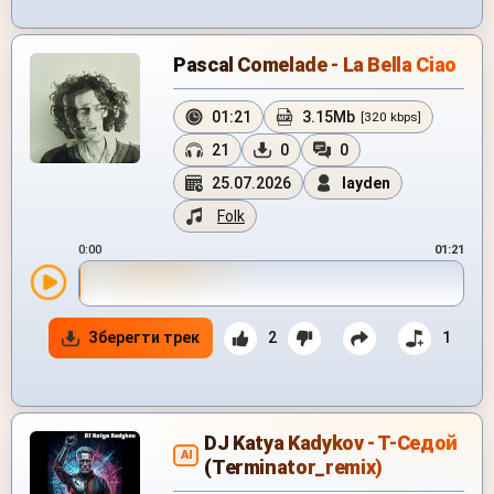
Pascal Comelade - La Bella Ciao
01:21
3.15Mb
[320 kbps]
21
0
0
25.07.2026
layden
Folk
0:00
01:21
Зберегти трек
2
1
DJ Katya Kadykov - T-Седой
AI
(Terminator_remix)