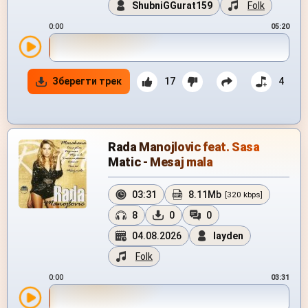
ShubniGGurat159
Folk
0:00
05:20
Зберегти трек
17
4
Rada Manojlovic feat. Sasa
Matic - Mesaj mala
03:31
8.11Mb
[320 kbps]
8
0
0
04.08.2026
layden
Folk
0:00
03:31