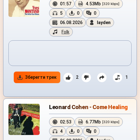
01:57
4.53Mb
[320 kbps]
5
0
0
06.08.2026
layden
Folk
Зберегти трек
2
1
Leonard Cohen - Come Healing
02:53
6.77Mb
[320 kbps]
4
0
0