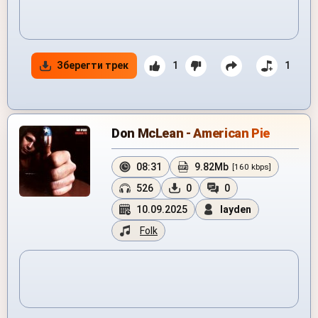
Зберегти трек
1
1
Don McLean - American Pie
08:31
9.82Mb
[160 kbps]
526
0
0
10.09.2025
layden
Folk