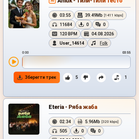
Anluk - Тили-Тили Тесто
AI
03:55
39.49Mb
[1411 kbps]
11684
0
0
120 BPM
04.08.2026
User_14614
Folk
0:00
03:55
Зберегти трек
5
1
Eteria - Ряба жаба
02:34
5.96Mb
[320 kbps]
505
0
0