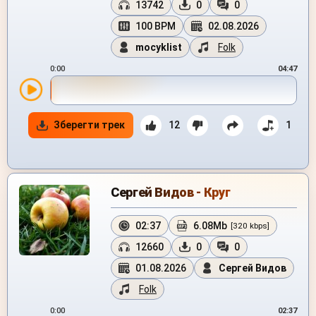
13742
0
0
100 BPM
02.08.2026
mocyklist
Folk
0:00
04:47
Зберегти трек
12
1
Сергей Видов - Круг
02:37
6.08Mb
[320 kbps]
12660
0
0
01.08.2026
Сергей Видов
Folk
0:00
02:37