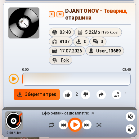
DJANTONOV - Товарищ
E
AI
старшина
03:40
5.22Mb
[195 kbps]
8107
0
0
17.07.2026
User_13689
Folk
0:00
03:40
Зберегти трек
2
1
Ефір онлайн-радіо Minatrix.FM
Александр - Птаха -
AI
любовь
0:00
/
Live