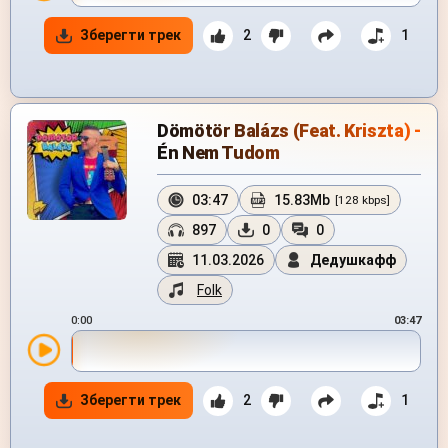
Зберегти трек
2
1
Dömötör Balázs (Feat. Kriszta) -
Én Nem Tudom
03:47
15.83Mb
[128 kbps]
897
0
0
11.03.2026
Дедушкафф
Folk
0:00
03:47
Зберегти трек
2
1