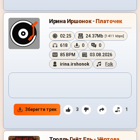
Ирина Иршонок - Платочек
02:25
24.37Mb
[1411 kbps]
618
0
0
85 BPM
03.08.2026
irina.irshonok
Folk
Зберегти трек
3
1
Тролль Гнёт Ель - Чёртова