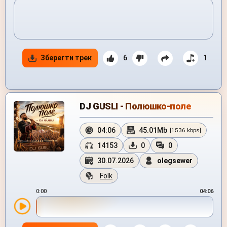
Зберегти трек
6
1
DJ GUSLI - Полюшко-поле
04:06
45.01Mb
[1536 kbps]
14153
0
0
30.07.2026
olegsewer
Folk
0:00
04:06