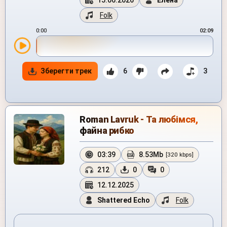
15.06.2026
Елена
Folk
0:00
02:09
Зберегти трек
6
3
Roman Lavruk - Та любімся,
файна рибко
03:39
8.53Mb
[320 kbps]
212
0
0
12.12.2025
Shattered Echo
Folk