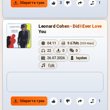
Зберегти трек
3
1
Leonard Cohen - Did I Ever Love
You
04:11
9.67Mb
[320 kbps]
22
0
0
26.07.2026
layden
Folk
Зберегти трек
2
1