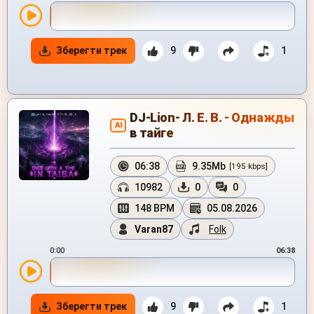
Зберегти трек
9
1
DJ-Lion- Л. Е. В. - Однажды
AI
в тайге
06:38
9.35Mb
[195 kbps]
10982
0
0
148 BPM
05.08.2026
Varan87
Folk
0:00
06:38
Зберегти трек
9
1