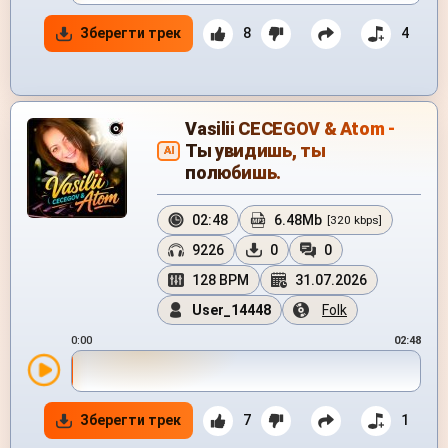
Зберегти трек
8
4
Vasilii CECEGOV & Atom -
Ты увидишь, ты
AI
полюбишь.
02:48
6.48Mb
[320 kbps]
9226
0
0
128 BPM
31.07.2026
User_14448
Folk
0:00
02:48
Зберегти трек
7
1