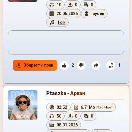
10
0
0
20.06.2026
layden
Folk
Зберегти трек
2
1
Ptaszka - Аркан
02:52
6.71Mb
[320 kbps]
50
0
0
08.01.2026