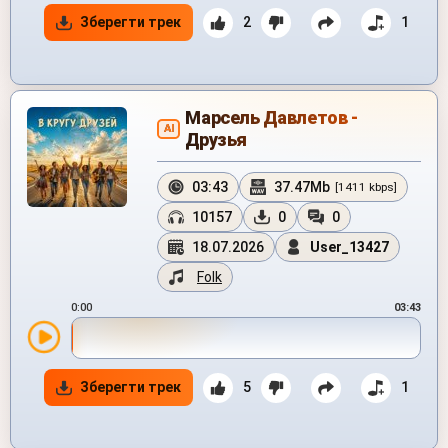
Зберегти трек
2
1
Марсель Давлетов -
AI
Друзья
03:43
37.47Mb
[1411 kbps]
10157
0
0
18.07.2026
User_13427
Folk
0:00
03:43
Зберегти трек
5
1