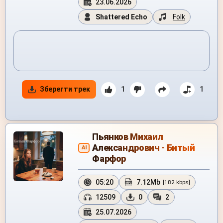
23.06.2026
Shattered Echo
Folk
Зберегти трек
1
1
Пьянков Михаил
Александрович - Битый
AI
Фарфор
05:20
7.12Mb
[182 kbps]
12509
0
2
25.07.2026