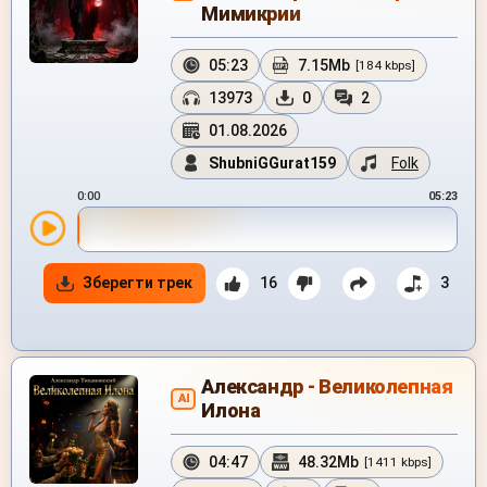
Мимикрии
05:23
7.15Mb
[184 kbps]
13973
0
2
01.08.2026
ShubniGGurat159
Folk
0:00
05:23
Зберегти трек
16
3
Александр - Великолепная
AI
Илона
04:47
48.32Mb
[1411 kbps]