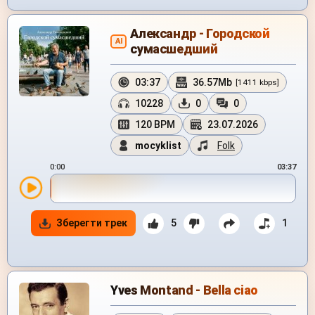
Александр - Городской
AI
сумасшедший
03:37
36.57Mb
[1411 kbps]
10228
0
0
120 BPM
23.07.2026
mocyklist
Folk
0:00
03:37
Зберегти трек
5
1
Yves Montand - Bella ciao