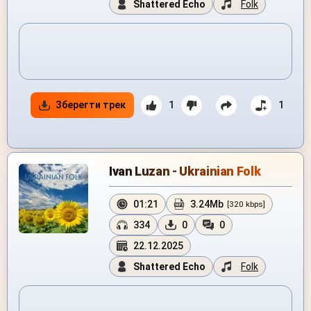
Shattered Echo
Folk
Зберегти трек
1
1
Ivan Luzan - Ukrainian Folk
01:21
3.24Mb
[320 kbps]
334
0
0
22.12.2025
Shattered Echo
Folk