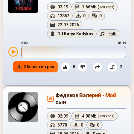
03:19
7.66Mb
[320 kbps]
13862
0
0
22.07.2026
DJ Katya Kadykov
Folk
0:00
03:19
Зберегти трек
8
2
Федяков Валерий - Мой
AI
сын
02:09
4.98Mb
[320 kbps]
6778
0
0