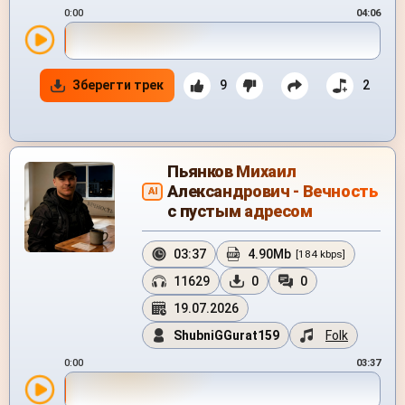
0:00
04:06
Зберегти трек
9
2
Пьянков Михаил
Александрович - Вечность
AI
с пустым адресом
03:37
4.90Mb
[184 kbps]
11629
0
0
19.07.2026
ShubniGGurat159
Folk
0:00
03:37