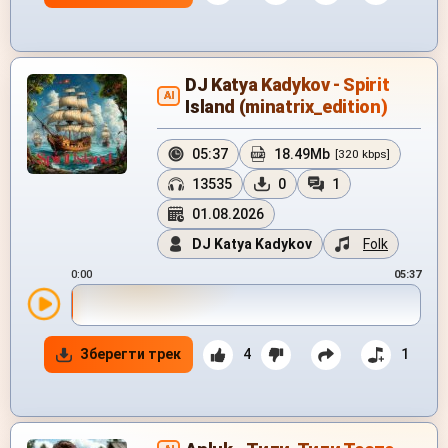
DJ Katya Kadykov - Spirit
AI
Island (minatrix_edition)
05:37
18.49Mb
[320 kbps]
13535
0
1
01.08.2026
DJ Katya Kadykov
Folk
0:00
05:37
Зберегти трек
4
1