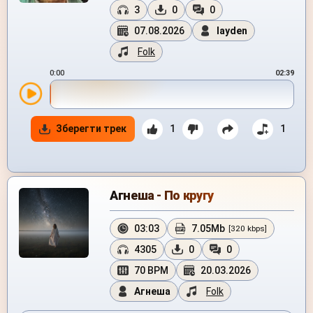
3
0
0
07.08.2026
layden
Folk
0:00
02:39
Зберегти трек
1
1
Агнеша - По кругу
03:03
7.05Mb
[320 kbps]
4305
0
0
70 BPM
20.03.2026
Агнеша
Folk