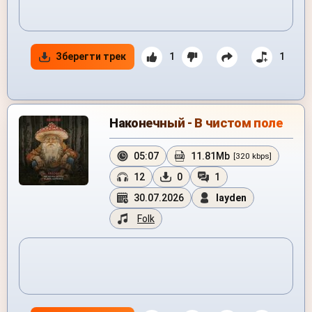
Зберегти трек
1
1
Наконечный - В чистом поле
05:07
11.81Mb
[320 kbps]
12
0
1
30.07.2026
layden
Folk