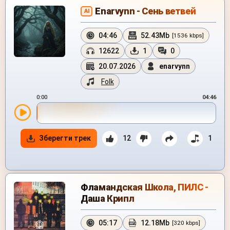
Enarvynn - Сень ветвей
AI
04:46
52.43Mb
[1536 kbps]
12622
1
0
20.07.2026
enarvynn
Folk
0:00
04:46
Зберегти трек
12
1
Фламандская Школа, ПИЛС -
Даша Крипл
05:17
12.18Mb
[320 kbps]