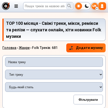
UK
TOP 100 місяця - Свіжі треки, мікси, ремікси
та релізи — слухати онлайн, хіти новинки Folk
музики
Головна
›
Жанри
› Folk Треків: 681
Додати музику