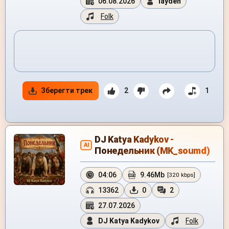
06.08.2026
layden
Folk
Зберегти трек
2
1
DJ Katya Kadykov -
AI
Понедельник (MK_soumd)
04:06
9.46Mb
[320 kbps]
13362
0
2
27.07.2026
DJ Katya Kadykov
Folk