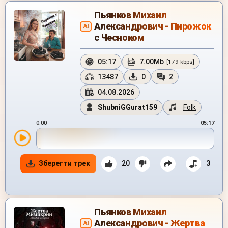
Пьянков Михаил
Александрович - Пирожок
AI
с Чесноком
05:17
7.00Mb
[179 kbps]
13487
0
2
04.08.2026
ShubniGGurat159
Folk
0:00
05:17
Зберегти трек
20
3
Пьянков Михаил
Александрович - Жертва
AI