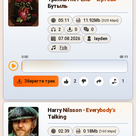
Бутыль
05:11
11.92Mb
[320 kbps]
2
0
0
07.08.2026
layden
Folk
0:00
05:11
Зберегти трек
2
1
Harry Nilsson - Everybody's
Talking
02:39
0.18Mb
[160 kbps]