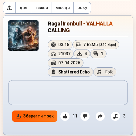
дня
тижня
місяця
року
Ragal Ironbull - VALHALLA
CALLING
03:15
7.62Mb
[320 kbps]
21037
4
1
07.04.2026
Shattered Echo
Folk
Зберегти трек
11
3