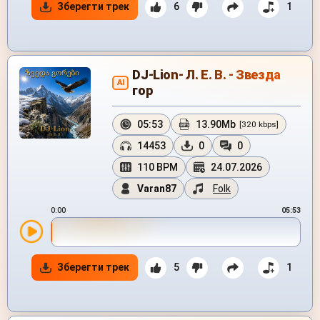
Зберегти трек
6
1
DJ-Lion- Л. Е. В. - Звезда
AI
гор
05:53
13.90Mb
[320 kbps]
14453
0
0
110 BPM
24.07.2026
Varan87
Folk
0:00
05:53
Зберегти трек
5
1