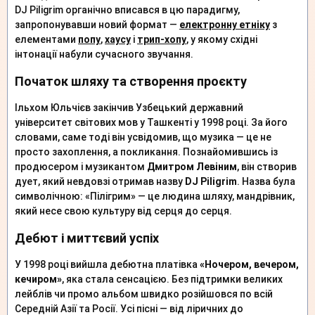
DJ Piligrim органічно вписався в цю парадигму,
запропонувавши новий формат —
електронну етніку
з
елементами
попу
,
хаусу
і
трип-хопу
, у якому східні
інтонації набули сучасного звучання.
Початок шляху та створення проєкту
Ільхом Юльчієв закінчив Узбецький державний
університет світових мов у Ташкенті у 1998 році. За його
словами, саме тоді він усвідомив, що музика — це не
просто захоплення, а покликання. Познайомившись із
продюсером і музикантом
Дмитром Левіним
, він створив
дует, який невдовзі отримав назву
DJ Piligrim
. Назва була
символічною: «Пілігрим» — це людина шляху, мандрівник,
який несе свою культуру від серця до серця.
Дебют і миттєвий успіх
У 1998 році вийшла дебютна платівка
«Ночером, вечером,
кечиром»
, яка стала сенсацією. Без підтримки великих
лейблів чи промо альбом швидко розійшовся по всій
Середній Азії та Росії. Усі пісні — від ліричних до