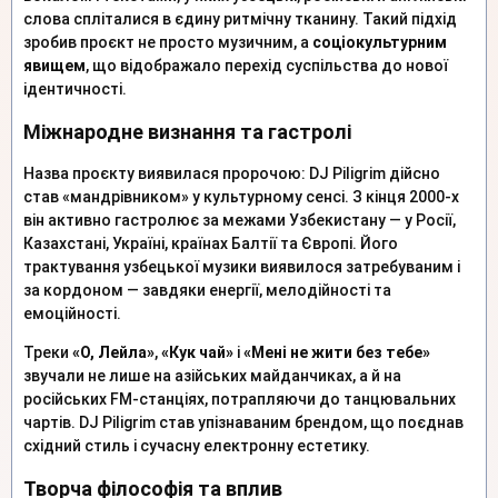
слова спліталися в єдину ритмічну тканину. Такий підхід
зробив проєкт не просто музичним, а
соціокультурним
явищем
, що відображало перехід суспільства до нової
ідентичності.
Міжнародне визнання та гастролі
Назва проєкту виявилася пророчою: DJ Piligrim дійсно
став «мандрівником» у культурному сенсі. З кінця 2000-х
він активно гастролює за межами Узбекистану — у Росії,
Казахстані, Україні, країнах Балтії та Європі. Його
трактування узбецької музики виявилося затребуваним і
за кордоном — завдяки енергії, мелодійності та
емоційності.
Треки
«О, Лейла»
,
«Кук чай»
і
«Мені не жити без тебе»
звучали не лише на азійських майданчиках, а й на
російських FM-станціях, потрапляючи до танцювальних
чартів. DJ Piligrim став упізнаваним брендом, що поєднав
східний стиль і сучасну електронну естетику.
Творча філософія та вплив