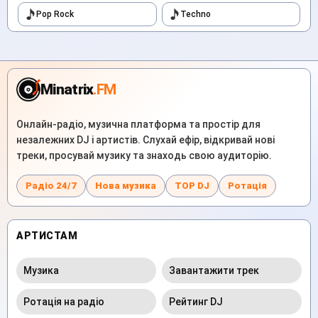
Pop Rock
Techno
Minatrix
.FM
Онлайн-радіо, музична платформа та простір для
незалежних DJ і артистів. Слухай ефір, відкривай нові
треки, просувай музику та знаходь свою аудиторію.
Радіо 24/7
Нова музика
TOP DJ
Ротація
АРТИСТАМ
Музика
Завантажити трек
Ротація на радіо
Рейтинг DJ