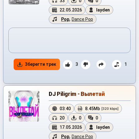
33
0
0
22.05.2026
layden
Pop
,
Dance Pop
Зберегти трек
3
1
DJ Piligrim - Вылетай
03:40
8.45Mb
[320 kbps]
20
0
0
17.05.2026
layden
Pop
,
Dance Pop