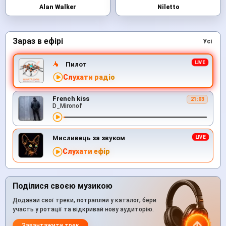
Alan Walker
Niletto
Зараз в ефірі
Усі
Пилот
Слухати радіо
French kiss
21:03
D_Mironof
Мисливець за звуком
Слухати ефір
Поділися своєю музикою
Додавай свої треки, потрапляй у каталог, бери
участь у ротації та відкривай нову аудиторію.
Завантажити трек