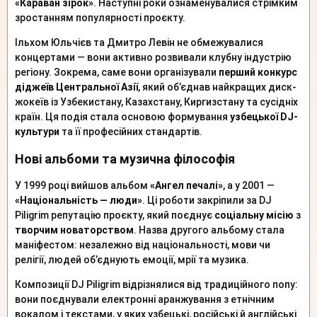
«Караван зірок»
. Наступні роки ознаменувалися стрімким
зростанням популярності проєкту.
Ільхом Юльчієв та Дмитро Левін не обмежувалися
концертами — вони активно розвивали клубну індустрію
регіону. Зокрема, саме вони організували
перший конкурс
діджеїв Центральної Азії
, який об’єднав найкращих диск-
жокеїв із Узбекистану, Казахстану, Киргизстану та сусідніх
країн. Ця подія стала основою формування
узбецької DJ-
культури
та її професійних стандартів.
Нові альбоми та музична філософія
У 1999 році вийшов альбом
«Ангел печалі»
, а у 2001 —
«Національність — люди»
. Ці роботи закріпили за DJ
Piligrim репутацію проєкту, який поєднує
соціальну місію
з
творчим новаторством
. Назва другого альбому стала
маніфестом: незалежно від національності, мови чи
релігії, людей об’єднують емоції, мрії та музика.
Композиції DJ Piligrim відрізнялися від традиційного попу:
вони поєднували електронні аранжування з етнічним
вокалом і текстами, у яких узбецькі, російські й англійські