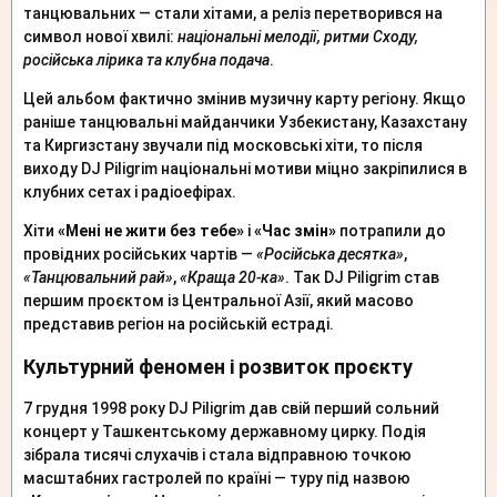
танцювальних — стали хітами, а реліз перетворився на
символ нової хвилі:
національні мелодії, ритми Сходу,
російська лірика та клубна подача
.
Цей альбом фактично змінив музичну карту регіону. Якщо
раніше танцювальні майданчики Узбекистану, Казахстану
та Киргизстану звучали під московські хіти, то після
виходу DJ Piligrim національні мотиви міцно закріпилися в
клубних сетах і радіоефірах.
Хіти
«Мені не жити без тебе»
і
«Час змін»
потрапили до
провідних російських чартів —
«Російська десятка»
,
«Танцювальний рай»
,
«Краща 20-ка»
. Так DJ Piligrim став
першим проєктом із Центральної Азії, який масово
представив регіон на російській естраді.
Культурний феномен і розвиток проєкту
7 грудня 1998 року DJ Piligrim дав свій перший сольний
концерт у Ташкентському державному цирку. Подія
зібрала тисячі слухачів і стала відправною точкою
масштабних гастролей по країні — туру під назвою