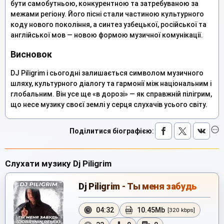
бути самобутньою, конкурентною та затребуваною за
межами регіону. Його пісні стали частиною культурного
коду нового покоління, а синтез узбецької, російської та
англійської мов — новою формою музичної комунікації.
Висновок
DJ Piligrim і сьогодні залишається символом музичного
шляху, культурного діалогу та гармонії між національним і
глобальним. Він усе ще «в дорозі» — як справжній пілігрим,
що несе музику своєї землі у серця слухачів усього світу.
Поділитися біографією
:
Слухати музику Dj Piligrim
Dj Piligrim - Ты меня забудь
04:32
10.45Mb
[320 kbps]