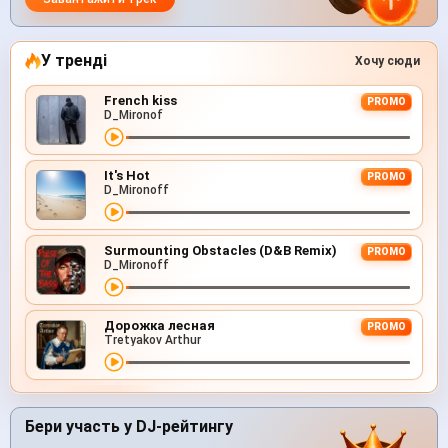
У тренді
Хочу сюди
French kiss
PROMO
D_Mironof
It's Hot
PROMO
D_Mironoff
Surmounting Obstacles (D&B Remix)
PROMO
D_Mironoff
Дорожка лесная
PROMO
Tretyakov Arthur
Бери участь у DJ-рейтингу