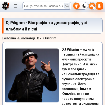
UK
Dj Piligrim - Біографія та дискографія, усі
альбоми й пісні
Головна
›
Виконавці
›
D
› Dj Piligrim
DJ Piligrim
— один із
перших і найуспішніших
музичних проєктів
Центральної Азії, який
зумів поєднати
національні традиції та
сучасне електронне
звучання. Його
засновник,
Ільхом
Юльчієв
, став не
просто популярним
артистом, а символом