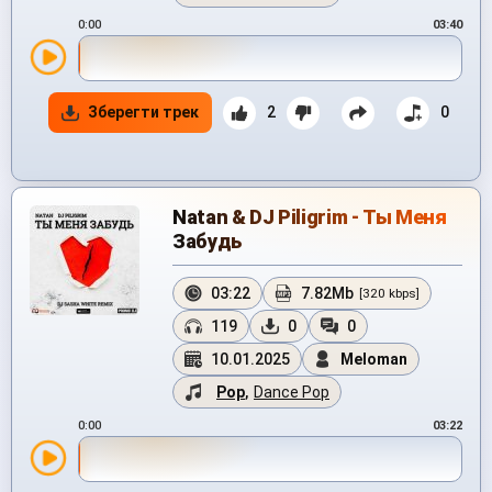
0:00
03:40
Зберегти трек
2
0
Natan & DJ Piligrim - Ты Меня
Забудь
03:22
7.82Mb
[320 kbps]
119
0
0
10.01.2025
Meloman
Pop
,
Dance Pop
0:00
03:22