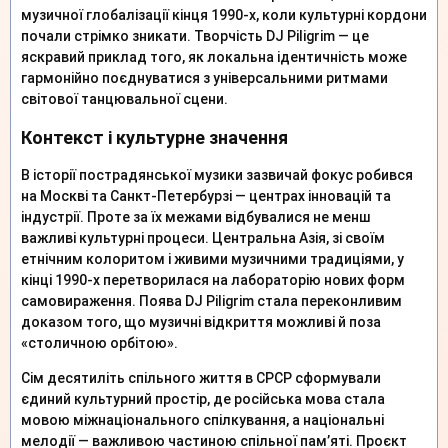
музичної глобалізації кінця 1990-х, коли культурні кордони
почали стрімко зникати. Творчість DJ Piligrim — це
яскравий приклад того, як локальна ідентичність може
гармонійно поєднуватися з універсальними ритмами
світової танцювальної сцени.
Контекст і культурне значення
В історії пострадянської музики зазвичай фокус робився
на Москві та Санкт-Петербурзі — центрах інновацій та
індустрії. Проте за їх межами відбувалися не менш
важливі культурні процеси. Центральна Азія, зі своїм
етнічним колоритом і живими музичними традиціями, у
кінці 1990-х перетворилася на лабораторію нових форм
самовираження. Поява DJ Piligrim стала переконливим
доказом того, що музичні відкриття можливі й поза
«столичною орбітою».
Сім десятиліть спільного життя в СРСР сформували
єдиний культурний простір, де російська мова стала
мовою міжнаціонального спілкування, а національні
мелодії — важливою частиною спільної пам’яті. Проєкт