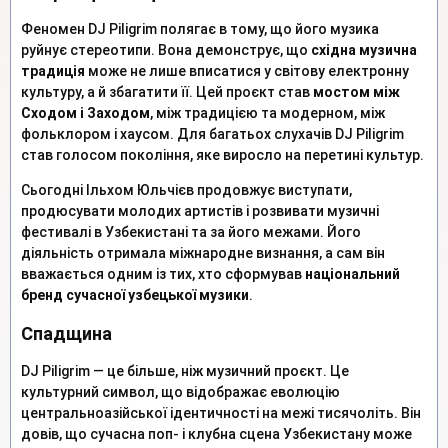
Феномен DJ Piligrim полягає в тому, що його музика
руйнує стереотипи. Вона демонструє, що
східна музична
традиція
може не лише вписатися у світову електронну
культуру, а й збагатити її. Цей проєкт став
мостом між
Сходом і Заходом
, між традицією та модерном, між
фольклором і хаусом. Для багатьох слухачів DJ Piligrim
став голосом покоління, яке виросло на перетині культур.
Сьогодні Ільхом Юльчієв продовжує виступати,
продюсувати молодих артистів і розвивати музичні
фестивалі в Узбекистані та за його межами. Його
діяльність отримала міжнародне визнання, а сам він
вважається одним із тих, хто сформував
національний
бренд сучасної узбецької музики
.
Спадщина
DJ Piligrim — це більше, ніж музичний проєкт. Це
культурний символ, що відображає еволюцію
центральноазійської ідентичності на межі тисячоліть. Він
довів, що сучасна поп- і клубна сцена Узбекистану може