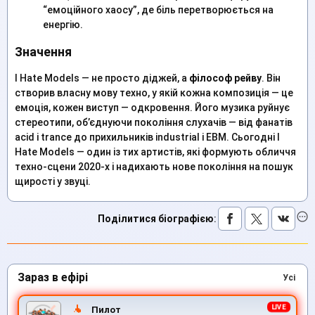
“емоційного хаосу”, де біль перетворюється на
енергію.
Значення
I Hate Models — не просто діджей, а
філософ рейву
. Він
створив власну мову техно, у якій кожна композиція — це
емоція, кожен виступ — одкровення. Його музика руйнує
стереотипи, об’єднуючи покоління слухачів — від фанатів
acid і trance до прихильників industrial і EBM. Сьогодні I
Hate Models — один із тих артистів, які формують обличчя
техно-сцени 2020-х і надихають нове покоління на пошук
щирості у звуці.
Поділитися біографією
:
Зараз в ефірі
Усі
Пилот