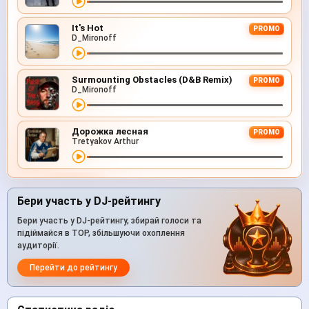
It's Hot
PROMO
D_Mironoff
Surmounting Obstacles (D&B Remix)
PROMO
D_Mironoff
Дорожка лесная
PROMO
Tretyakov Arthur
Бери участь у DJ-рейтингу
Бери участь у DJ-рейтингу, збирай голоси та
підіймайся в TOP, збільшуючи охоплення
аудиторії.
Перейти до рейтингу