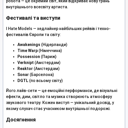
робота — це окремий світ, який відкриває нову грань
внутрішнього всесвіту артиста.
Фестивалі та виступи
I Hate Models — хедлайнер найбільших рейвів і техно-
фестивалів Європи та світу:
Awakenings
(Нідерланди)
Time Warp
(Німеччина)
Possession
(Париж)
Verknipt
(Амстердам)
Reaktor
(Амстердам)
Sonar
(Барселона)
DGTL
(по всьому світу)
Його лайв-сети — це емоційні перформанси, де візуальні
ефекти, дим, світло та музика створюють атмосферу
звукового театру. Кожен виступ — унікальний досвід, у
якому слухач стає учасником внутрішньої подорожі.
Досягнення