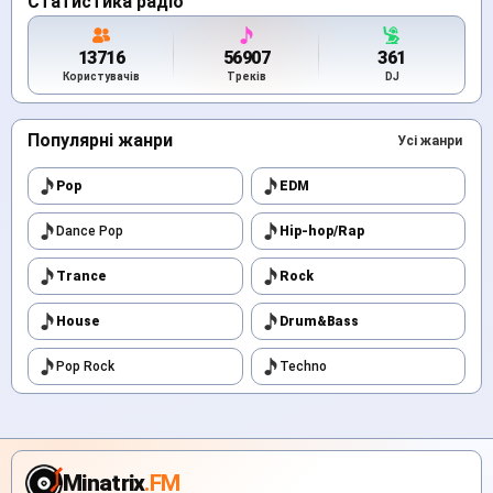
Статистика радіо
13716
56907
361
Користувачів
Треків
DJ
Популярні жанри
Усі жанри
Pop
EDM
Dance Pop
Hip-hop/Rap
Trance
Rock
House
Drum&Bass
Pop Rock
Techno
Minatrix
.FM