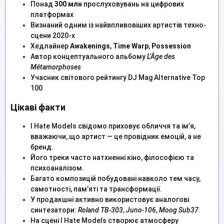
Понад
300 млн
прослуховувань на цифрових
платформах
Визнаний одним із найвпливовіших артистів техно-
сцени 2020-х
Хедлайнер
Awakenings
,
Time Warp
,
Possession
Автор концептуального альбому
L’Âge des
Métamorphoses
Учасник світового рейтингу DJ Mag Alternative Top
100
Цікаві факти
I Hate Models свідомо приховує обличчя та ім’я,
вважаючи, що артист — це провідник емоцій, а не
бренд.
Його треки часто натхненні кіно, філософією та
психоаналізом.
Багато композицій побудовані навколо тем часу,
самотності, пам’яті та трансформації.
У продакшні активно використовує аналогові
синтезатори:
Roland TB-303
,
Juno-106
,
Moog Sub37
.
На сцені I Hate Models створює атмосферу