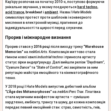
Кар’єру розпочав на початку 2010-х, поступово формуючи
унікальне звучання, у якому поєднуються
hard techno
,
acid trance
,
breakbeat
і
ambient
. Назва
I Hate Models
символізує протест проти шаблонів і конвеєрного
мислення в електронній музиці, прагнення до
індивідуальності та щирості перед слухачем.
Прорив і міжнародне визнання
Прорив стався у
2016 році
після виходу треку
“Warehouse
Memories”
на лейблі
Arts
. Композиція миттєво стала
гімном нової хвилі
industrial techno
і принесла артисту
статус зірки андерґраунду. Далі вийшли релізи
“Daydream”
,
“Cyanure Dance”
та
“State of Control”
, які закріпили за ним
репутацію майстра емоційного та кінематографічного
техно.
У 2018 році I Hate Models випустив дебютний альбом
“L’Âge des Métamorphoses”
на лейблі
Perc Trax
. Платівка
стала музичним маніфестом артиста — сумішшю
хардтехно, ембієнту, трансу та шуму, де кожна композиція
передає певний емоційний стан: страх, самотність, гнів,