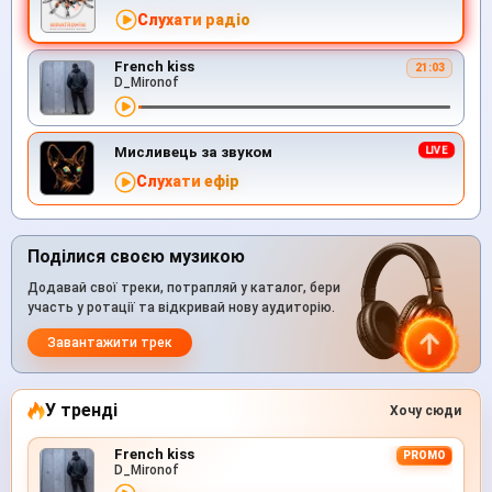
Слухати радіо
French kiss
21:03
D_Mironof
Мисливець за звуком
Слухати ефір
Поділися своєю музикою
Додавай свої треки, потрапляй у каталог, бери
участь у ротації та відкривай нову аудиторію.
Завантажити трек
У тренді
Хочу сюди
French kiss
PROMO
D_Mironof