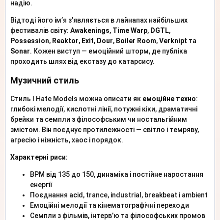
надію.
Відтоді його ім’я з’являється в лайнапах найбільших
фестивалів світу:
Awakenings
,
Time Warp
,
DGTL
,
Possession
,
Reaktor
,
Exit
,
Dour
,
Boiler Room
,
Verknipt
та
Sonar
. Кожен виступ — емоційний шторм, де публіка
проходить шлях від екстазу до катарсису.
Музичний стиль
Стиль I Hate Models можна описати як
емоційне техно
:
глибокі мелодії, кислотні лінії, потужні кіки, драматичні
брейки та семпли з філософським чи ностальгійним
змістом. Він поєднує протилежності — світло і темряву,
агресію і ніжність, хаос і порядок.
Характерні риси:
BPM від 135 до 150, динаміка і постійне наростання
енергії
Поєднання acid, trance, industrial, breakbeat і ambient
Емоційні мелодії та кінематографічні переходи
Семпли з фільмів, інтерв’ю та філософських промов