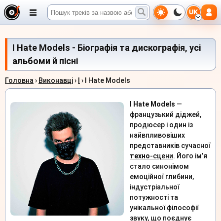
UK
I Hate Models - Біографія та дискографія, усі
альбоми й пісні
Головна
›
Виконавці
›
I
› I Hate Models
I Hate Models
—
французький діджей,
продюсер і один із
найвпливовіших
представників сучасної
техно
-сцени
. Його ім’я
стало синонімом
емоційної глибини,
індустріальної
потужності та
унікальної філософії
звуку, що поєднує