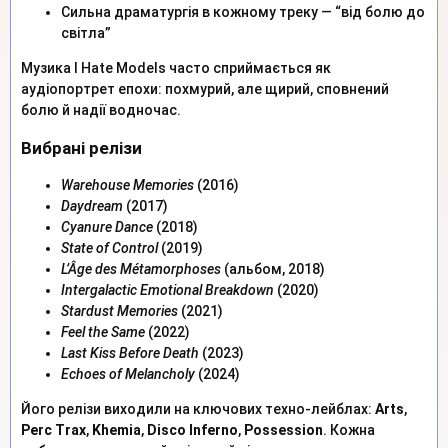
Сильна драматургія в кожному треку — “від болю до
світла”
Музика I Hate Models часто сприймається як
аудіопортрет епохи: похмурий, але щирий, сповнений
болю й надії водночас.
Вибрані релізи
Warehouse Memories
(2016)
Daydream
(2017)
Cyanure Dance
(2018)
State of Control
(2019)
L’Âge des Métamorphoses
(альбом, 2018)
Intergalactic Emotional Breakdown
(2020)
Stardust Memories
(2021)
Feel the Same
(2022)
Last Kiss Before Death
(2023)
Echoes of Melancholy
(2024)
Його релізи виходили на ключових техно-лейблах:
Arts
,
Perc Trax
,
Khemia
,
Disco Inferno
,
Possession
. Кожна