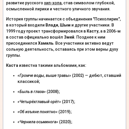
развитие русского
хип-хопа
, став символом глубокой,
осмысленной лирики и честного уличного звучания.
История группы начинается с объединения "Психолирик",
в который входили
Влади
,
Шым
и другие участники. В
1999 году проект трансформировался в
Касту
, а в 2006-м
в состав официально вошёл
Змей
. Позднее к ним
присоединился
Хамиль
. Все участники активно ведут
сольную деятельность, оставаясь при этом верны духу
группы.
Каста
известна такими альбомами, как:
«Громче воды, выше травы»
(2002) — дебют, ставший
классикой;
«Быль в глаза»
(2008);
«Четырёхглавый орёт»
(2017);
«Об изъяне понятно»
(2019);
«Чернила осьминога»
(2020);