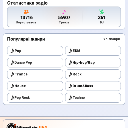
Статистика радіо
13716
56907
361
Користувачів
Треків
DJ
Популярні жанри
Усі жанри
Pop
EDM
Dance Pop
Hip-hop/Rap
Trance
Rock
House
Drum&Bass
Pop Rock
Techno
Minatrix
.FM