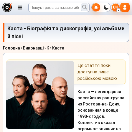
UK
Каста - Біографія та дискографія, усі альбоми
й пісні
Головна
›
Виконавці
›
К
› Каста
Ця стаття поки
доступна лише
російською мовою
Каста
— легендарная
российская рэп-группа
из Ростова-на-Дону,
основанная в конце
1990-х годов.
Коллектив оказал
огромное влияние на