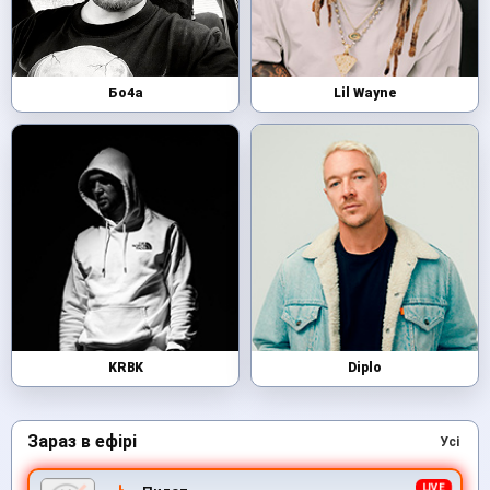
Бо4а
Lil Wayne
KRBK
Diplo
Зараз в ефірі
Усі