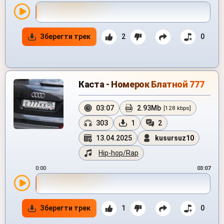
Зберегти трек
2
0
Каста - Номерок Блатной 777
03:07
2.93Mb
[128 kbps]
303
1
2
13.04.2025
kusursuz10
Hip-hop/Rap
0:00
03:07
Зберегти трек
1
0