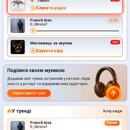
Пилот
Слухати радіо
French kiss
21:03
D_Mironof
Мисливець за звуком
Слухати ефір
Поділися своєю музикою
Додавай свої треки, потрапляй у каталог, бери
участь у ротації та відкривай нову аудиторію.
Завантажити трек
У тренді
Хочу сюди
French kiss
PROMO
D_Mironof