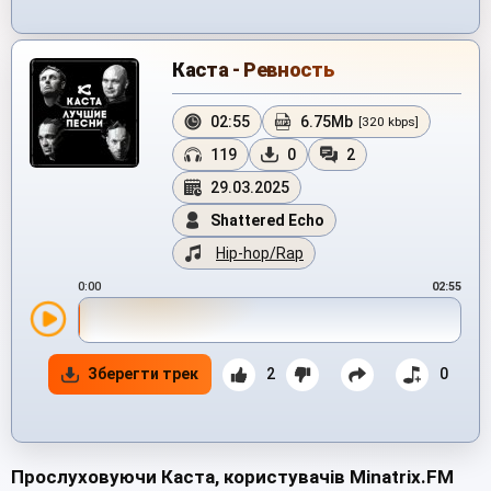
Каста - Ревность
02:55
6.75Mb
[320 kbps]
119
0
2
29.03.2025
Shattered Echo
Hip-hop/Rap
0:00
02:55
Зберегти трек
2
0
Прослуховуючи Каста, користувачів Minatrix.FM