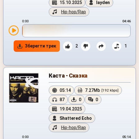
15.10.2025
layden
Hip-hop/Rap
0:00
04:46
Зберегти трек
2
1
Каста - Сказка
05:14
7.27Mb
[192 kbps]
87
0
0
19.04.2025
Shattered Echo
Hip-hop/Rap
0:00
05:14