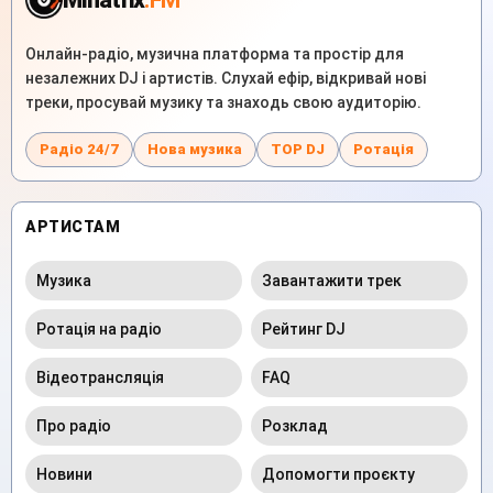
Онлайн-радіо, музична платформа та простір для
незалежних DJ і артистів. Слухай ефір, відкривай нові
треки, просувай музику та знаходь свою аудиторію.
Радіо 24/7
Нова музика
TOP DJ
Ротація
АРТИСТАМ
Музика
Завантажити трек
Ротація на радіо
Рейтинг DJ
Відеотрансляція
FAQ
Про радіо
Розклад
Новини
Допомогти проєкту