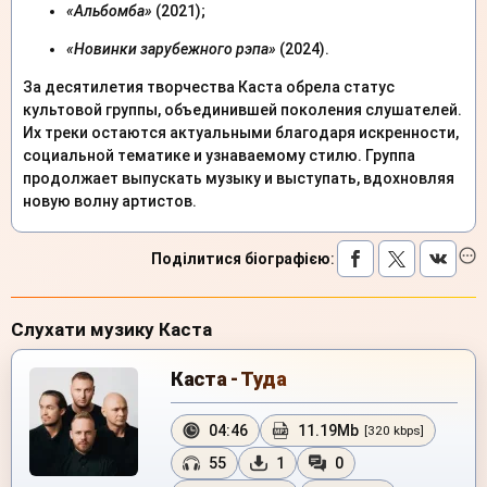
«Альбомба»
(2021);
«Новинки зарубежного рэпа»
(2024).
За десятилетия творчества Каста обрела статус
культовой группы, объединившей поколения слушателей.
Их треки остаются актуальными благодаря искренности,
социальной тематике и узнаваемому стилю. Группа
продолжает выпускать музыку и выступать, вдохновляя
новую волну артистов.
Поділитися біографією
:
Слухати музику Каста
Каста - Туда
04:46
11.19Mb
[320 kbps]
55
1
0