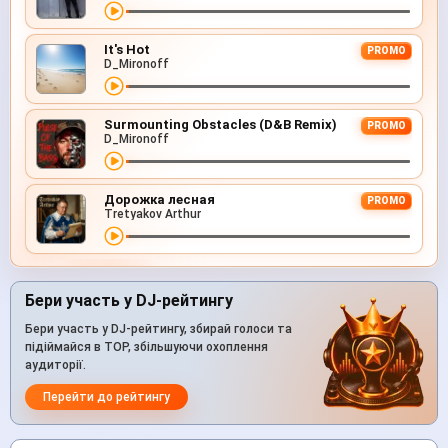
It's Hot
PROMO
D_Mironoff
Surmounting Obstacles (D&B Remix)
PROMO
D_Mironoff
Дорожка лесная
PROMO
Tretyakov Arthur
Бери участь у DJ-рейтингу
Бери участь у DJ-рейтингу, збирай голоси та
підіймайся в TOP, збільшуючи охоплення
аудиторії.
Перейти до рейтингу