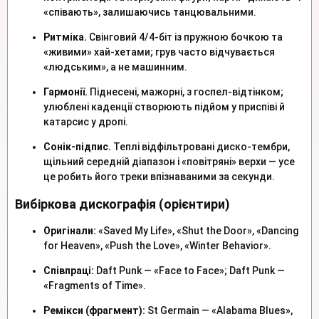
«співають», залишаючись танцювальними.
Ритміка.
Свінговий 4/4-біт із пружною бочкою та
«живими» хай-хетами; грув часто відчувається
«людським», а не машинним.
Гармонії.
Піднесені, мажорні, з госпел-відтінком;
улюблені каденції створюють підйом у приспіві й
катарсис у дропі.
Сонік-підпис.
Теплі відфільтровані диско-тембри,
щільний середній діапазон і «повітряні» верхи — усе
це робить його треки впізнаваними за секунди.
Вибіркова дискографія (орієнтири)
Оригінали:
«Saved My Life», «Shut the Door», «Dancing
for Heaven», «Push the Love», «Winter Behavior».
Співпраці:
Daft Punk — «Face to Face»; Daft Punk —
«Fragments of Time».
Ремікси (фрагмент):
St Germain — «Alabama Blues»,