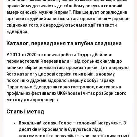
приніс йому дотичність до «Альбому року» на головній
американській музичній премії. Пізніше дует оприлюднив
архівний студійний запис їхньої авторської сесії — рідкісне
свідчення того, як народжуються мелодії та тексти
Едвардса.
Каталог, перевидання та клубна спадщина
У 2010-х і 2020-х класичні роботи Тодда дбайливо
перемастерили й перевидали — від сольних синглів до
великих збірок реміксів і авторських треків. Це повернуло
його каталог у цифрові сервіси та на вініл, а новому
поколінню діджеїв відкрило «першу особу» гаражу.
Паралельно Едвардс активно гастролює, виступає на
профільних фестивалях UKG/house і читає розбори свого
методу для продюсерів.
Стиль і метод
Вокальний колаж.
Голос — головний інструмент. З
десятків мікросемплів будуються ліди,
контрмелодії та перкусійні фігури; партії «дихають» і