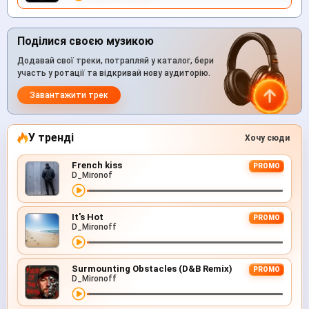
Поділися своєю музикою
Додавай свої треки, потрапляй у каталог, бери
участь у ротації та відкривай нову аудиторію.
Завантажити трек
У тренді
Хочу сюди
French kiss
PROMO
D_Mironof
It's Hot
PROMO
D_Mironoff
Surmounting Obstacles (D&B Remix)
PROMO
D_Mironoff