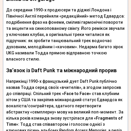
До середини 1990-х продюсери та діджеї Лондона і
Північної Англії перейняли «редакційний» метод Едвардса:
подрібнення фраз на фонеми, сміливі гармонічні повороти
та акценти на синкопованому свінгу. Його ремікси звучали
у ключових клубах, а оригінальні треки читалися як
підручник: як зробити танцювальний трек водночас
духовним, мелодійним і «качовим». Недарма багато зірок
UKG називали Тодда прямою відправною точкою
власного стилю.
Зв’язок із Daft Punk та міжнародний прорив
Наприкінці 1990-х французький дует Daft Punk публічно
назвав Тодда серед своїх «вчителів», а згодом запросив
до співпраці. Спільний трек
«Face to Face»
став клубним
хітом у США та закріпив міжнародний статус Едвардса як
вокаліста/сонграйтера, здатного перетворити
абстрактну «семплерну» мову на великий поп-момент. За
кілька років команда знову зустрілася для
«Fragments of
Time»
: Тодд став співавтором і голосом однієї з
ключових пісень альбому
Random Access Memories
, а реліз