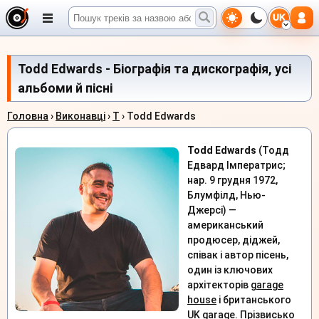
UK
Todd Edwards - Біографія та дискографія, усі
альбоми й пісні
Головна
›
Виконавці
›
T
› Todd Edwards
Todd Edwards
(Тодд
Едвард Імператрис;
нар. 9 грудня 1972,
Блумфілд, Нью-
Джерсі) —
американський
продюсер, діджей,
співак і автор пісень,
один із ключових
архітекторів
garage
house
і британського
UK garage
. Прізвисько