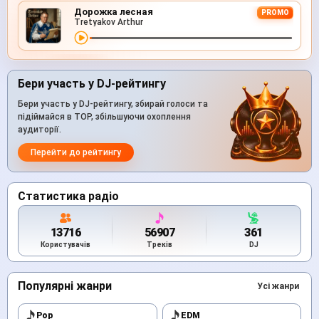
Дорожка лесная
PROMO
Tretyakov Arthur
Бери участь у DJ-рейтингу
Бери участь у DJ-рейтингу, збирай голоси та
підіймайся в TOP, збільшуючи охоплення
аудиторії.
Перейти до рейтингу
Статистика радіо
13716
56907
361
Користувачів
Треків
DJ
Популярні жанри
Усі жанри
Pop
EDM