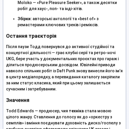
Moloko — «Pure Pleasure Seeker», а також десятки
робіт для хаус-, поп- та інді-хітів.
Збірки:
авторські антології та «best of» з
ремастерами ключових треків і реміксів.
Остання траєкторія
Після паузи Тодд повернувся до активної студійної та
концертної діяльності — грає клубні серії та ретро-ночі
UKG, бере участь у документальних проєктах про гараж і
ділиться продюсерським досвідом. Ювілейні приводи
навколо спільних робіт із Daft Punk знову винесли його ім’я
в центр медіапорядку, а перевидання каталогу закріпили
за ним статус класика, який при цьому залишається
сучасним і затребуваним.
Значення
Todd Edwards — продюсер, чия
техніка
стала мовою
цілого жанру. Ставлення до голосу як до «оркестру з
семплів» і вміння поєднувати духовність диско/госпелу з