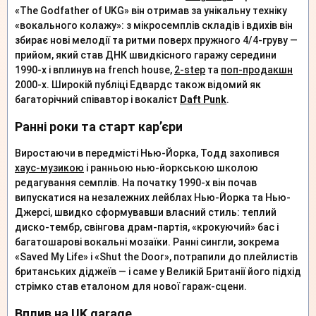
«The Godfather of UKG» він отримав за унікальну техніку
«вокального колажу»: з мікросемплів складів і вдихів він
збирає нові мелодії та ритми поверх пружного 4/4-груву —
прийом, який став ДНК швидкісного гаражу середини
1990-х і вплинув на french house,
2-step
та
поп-продакшн
2000-х. Широкій публіці Едвардс також відомий як
багаторічний співавтор і вокаліст
Daft Punk
.
Ранні роки та старт кар’єри
Виростаючи в передмісті Нью-Йорка, Тодд захопився
хаус-музикою
і ранньою нью-йоркською школою
редагування семплів. На початку 1990-х він почав
випускатися на незалежних лейблах Нью-Йорка та Нью-
Джерсі, швидко сформувавши власний стиль: теплий
диско-тембр, свінгова драм-партія, «крокуючий» бас і
багатошарові вокальні мозаїки. Ранні сингли, зокрема
«Saved My Life» і «Shut the Door», потрапили до плейлистів
британських діджеїв — і саме у Великій Британії його підхід
стрімко став еталоном для нової гараж-сцени.
Вплив на UK garage