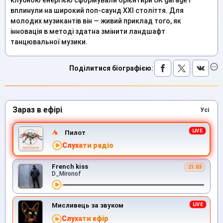
клубною енергією сформували орієнтири UK garage і
вплинули на широкий поп-саунд XXI століття. Для
молодих музикантів він — живий приклад того, як
інновація в методі здатна змінити ландшафт
танцювальної музики.
Поділитися біографією
:
Зараз в ефірі
Усі
Пилот
Слухати радіо
French kiss
21:03
D_Mironof
Мисливець за звуком
Слухати ефір