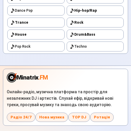
Dance Pop
Hip-hop/Rap
Trance
Rock
House
Drum&Bass
Pop Rock
Techno
Minatrix
.FM
Онлайн-радіо, музична платформа та простір для
незалежних DJ і артистів. Слухай ефір, відкривай нові
треки, просувай музику та знаходь свою аудиторію.
Радіо 24/7
Нова музика
TOP DJ
Ротація