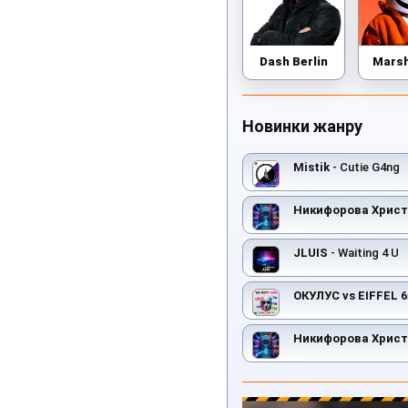
Dash Berlin
Mars
Новинки жанру
Mistik
- Cutie G4ng
Никифорова Хрис
JLUIS
- Waiting 4 U
ОКУЛУС vs EIFFEL 6
Никифорова Хрис