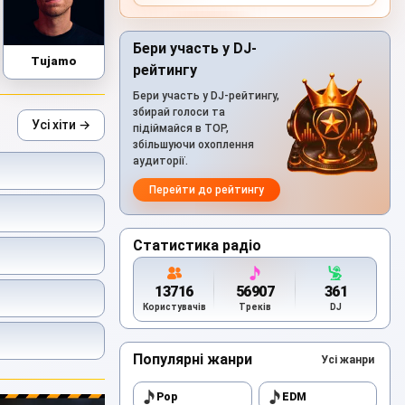
Бери участь у DJ-
Tujamo
рейтингу
Бери участь у DJ-рейтингу,
збирай голоси та
Усі хіти →
підіймайся в TOP,
збільшуючи охоплення
аудиторії.
Перейти до рейтингу
Статистика радіо
13716
56907
361
Користувачів
Треків
DJ
Популярні жанри
Усі жанри
Pop
EDM