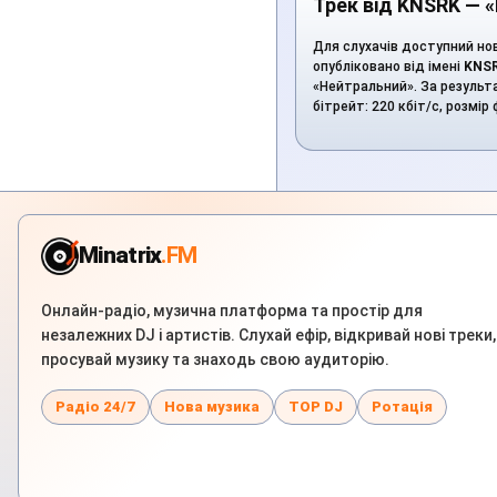
Трек від KNSRK — 
Для слухачів доступний но
опубліковано від імені
KNS
«Нейтральний». За результа
бітрейт: 220 кбіт/с, розмі
Minatrix
.FM
Онлайн-радіо, музична платформа та простір для
незалежних DJ і артистів. Слухай ефір, відкривай нові треки,
просувай музику та знаходь свою аудиторію.
Радіо 24/7
Нова музика
TOP DJ
Ротація