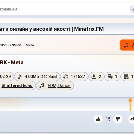
ти онлайн у високій якості | Minatrix.FM
nce
›
KNSRK — Meta
RK - Meta
02:29
4.00Mb
171537
2
1
1
[220 kbps]
Shattered Echo
EDM, Dance
15