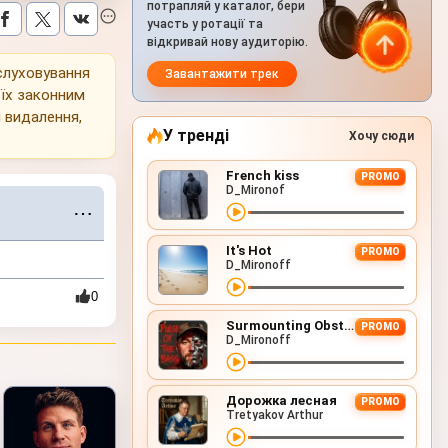
потрапляй у каталог, бери
участь у ротації та
відкривай нову аудиторію.
ослуховування
Завантажити трек
 їх законним
 видалення,
У тренді
Хочу сюди
French kiss
PROMO
D_Mironof
⋯
It's Hot
PROMO
D_Mironoff
0
Surmounting Obstacles (D&B Remix)
PROMO
D_Mironoff
Дорожка лесная
PROMO
Tretyakov Arthur