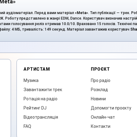
«Meta»
вий аудіоматеріал. Перед вами матеріал «
Meta
». Тип публікації — трек. Р
RK
. Роботу представлено в жанрі EDM, Dance. Користувач визначив настрій
тами голосування реліз отримав 10.0/10. Враховано 15 голосів. Технічні п
р файлу: 4 МБ, тривалість: 149 секунд. Матеріал завантажив користувач
Sha
АРТИСТАМ
ПРОЄКТ
Музика
Про радіо
Завантажити трек
Розклад
Ротація на радіо
Новини
Рейтинг DJ
Допомогти проєкту
Відеотрансляція
Онлайн-чат
FAQ
Контакти