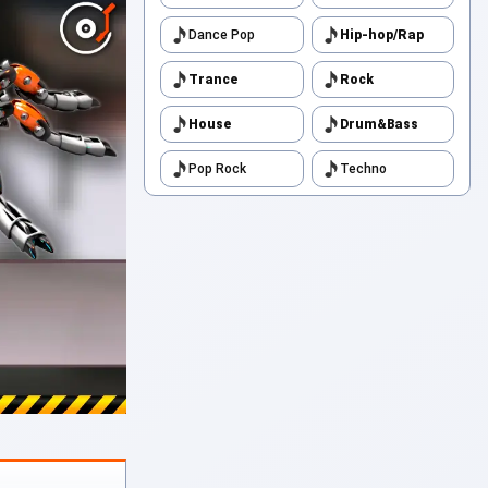
Dance Pop
Hip-hop/Rap
Trance
Rock
House
Drum&Bass
Pop Rock
Techno