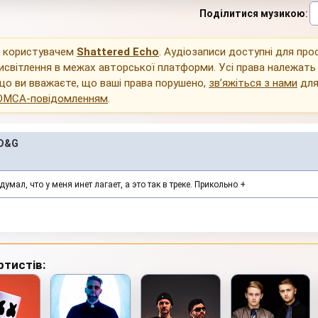
Поділитися музикою
:
о користувачем
Shattered Echo
. Аудіозаписи доступні для пр
исвітлення в межах авторської платформи. Усі права належать
що ви вважаєте, що ваші права порушено,
зв’яжіться з нами
для
DMCA-повідомленням
.
 D&G
умал, что у меня инет лагает, а это так в треке. Прикольно +
ртистів: