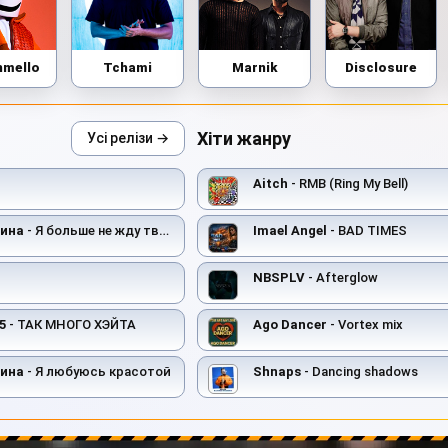
hmello
Tchami
Marnik
Disclosure
Хіти жанру
Усі релізи →
Aitch
- RMB (Ring My Bell)
тина
- Я больше не жду твоего звонка
Imael Angel
- BAD TIMES
NBSPLV
- Afterglow
5
- ТАК МНОГО ХЭЙТА
Ago Dancer
- Vortex mix
тина
- Я любуюсь красотой
Shnaps
- Danсing shadows