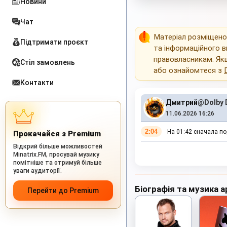
Новини
Чат
Матеріал розміщен
Підтримати проєкт
та інформаційного в
правовласникам. Як
Стіл замовлень
або ознайомтеся з
Контакти
Дмитрий
@Dolby
11.06.2026 16:26
2:04
На 01:42 сначала под
Прокачайся з Premium
Відкрий більше можливостей
Minatrix.FM, просувай музику
помітніше та отримуй більше
уваги аудиторії.
Біографія та музика а
Перейти до Premium