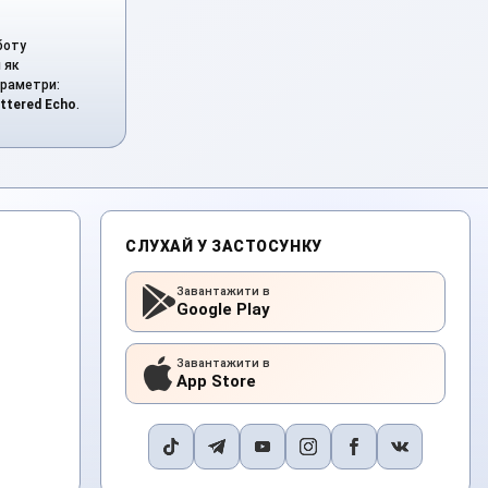
оботу
 як
араметри:
ttered Echo
.
СЛУХАЙ У ЗАСТОСУНКУ
Завантажити в
Google Play
Завантажити в
App Store