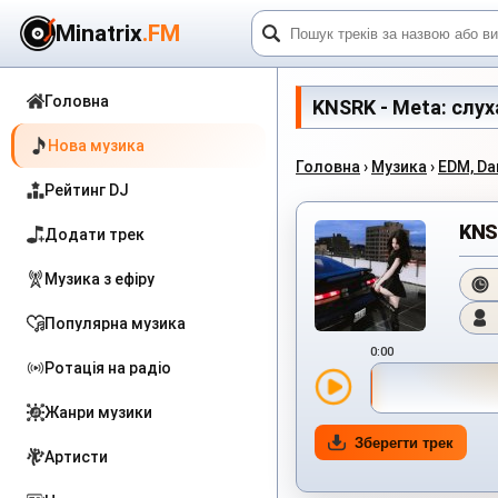
Minatrix
.FM
Головна
KNSRK - Meta: слуха
Нова музика
Головна
›
Музика
›
EDM, Da
Рейтинг DJ
KNS
Додати трек
Музика з ефіру
Популярна музика
0:00
Ротація на радіо
Жанри музики
Зберегти трек
Артисти