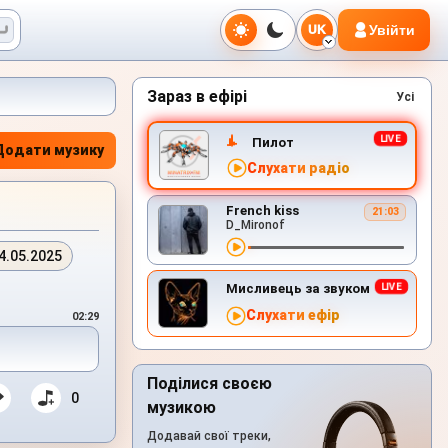
Увійти
UK
Зараз в ефірі
Усі
Пилот
Додати музику
Слухати радіо
French kiss
21:03
D_Mironof
4.05.2025
Мисливець за звуком
Слухати ефір
02:29
Поділися своєю
0
музикою
Додавай свої треки,