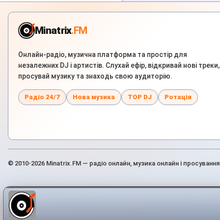
Minatrix
.FM
Онлайн-радіо, музична платформа та простір для
незалежних DJ і артистів. Слухай ефір, відкривай нові треки,
просувай музику та знаходь свою аудиторію.
Радіо 24/7
Нова музика
TOP DJ
Ротація
© 2010-2026 Minatrix.FM — радіо онлайн, музика онлайн і просування