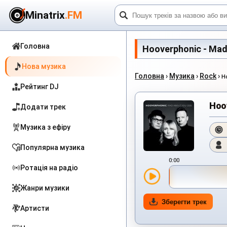
Minatrix
.FM
Головна
Hooverphonic - Mad 
Нова музика
Головна
›
Музика
›
Rock
›
H
Рейтинг DJ
Hoo
Додати трек
Музика з ефіру
Популярна музика
0:00
Ротація на радіо
Жанри музики
Зберегти трек
Артисти