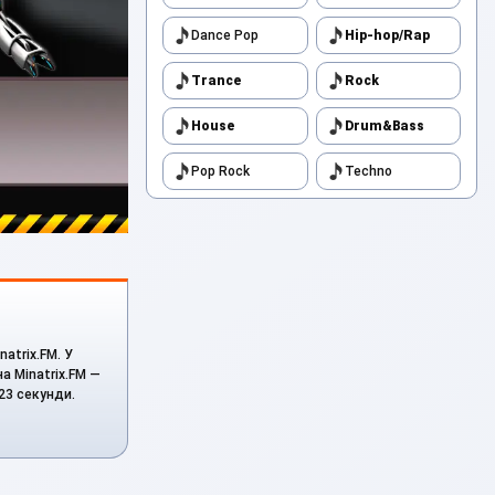
Dance Pop
Hip-hop/Rap
Trance
Rock
House
Drum&Bass
Pop Rock
Techno
natrix.FM. У
а Minatrix.FM —
223 секунди.