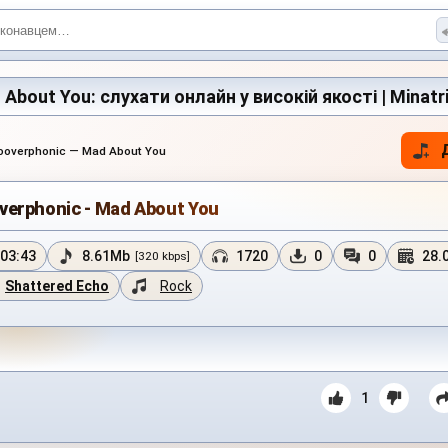
About You: слухати онлайн у високій якості | Minatr
ooverphonic — Mad About You
verphonic - Mad About You
03:43
8.61Mb
1720
0
0
28.
[320 kbps]
Shattered Echo
Rock
1