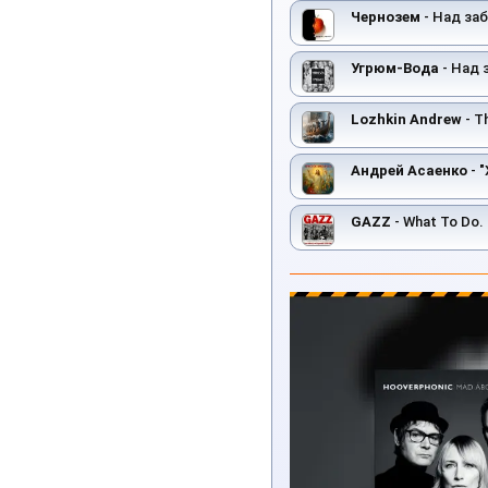
Чернозем
- Над за
Угрюм-Вода
- Над 
Lozhkin Andrew
- Th
Андрей Асаенко
- 
GAZZ
- What To Do. Rehersal 