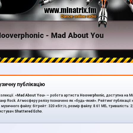
зичну публікацію
олекції. «
Mad About You
» — робота артиста
Hooverphonic
, доступна на Mi
анр Rock. Атмосферу релізу позначено як «будь-який». Рейтинг публікації н
ні музичного файлу: бітрейт: 320 кбіт/с, розмір файлу: 8.61 МБ, тривалість: 
ристувач
Shattered Echo
.