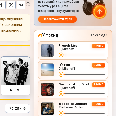
потрапляй у каталог, бери
участь у ротації та
відкривай нову аудиторію.
ослуховування
Завантажити трек
 їх законним
 видалення,
У тренді
Хочу сюди
French kiss
PROMO
D_Mironof
It's Hot
PROMO
D_Mironoff
Surmounting Obstacles (D&B Remix)
PROMO
D_Mironoff
R.E.M.
Дорожка лесная
PROMO
Tretyakov Arthur
Усі хіти →