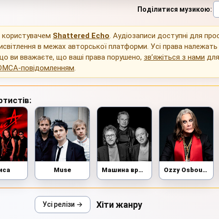
Поділитися музикою
:
о користувачем
Shattered Echo
. Аудіозаписи доступні для пр
исвітлення в межах авторської платформи. Усі права належать
що ви вважаєте, що ваші права порушено,
зв’яжіться з нами
для
DMCA-повідомленням
.
ртистів:
иса
Muse
Машина времени
Ozzy Osbourne
Хіти жанру
Усі релізи →