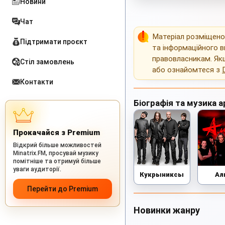
Новини
Чат
Матеріал розміщен
Підтримати проєкт
та інформаційного в
правовласникам. Як
Стіл замовлень
або ознайомтеся з
Контакти
Біографія та музика а
Прокачайся з Premium
Відкрий більше можливостей
Minatrix.FM, просувай музику
помітніше та отримуй більше
уваги аудиторії.
Кукрыниксы
Ал
Перейти до Premium
Новинки жанру