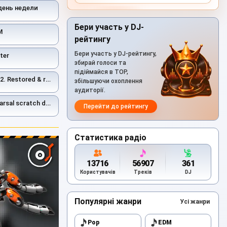
день недели
Бери участь у DJ-
М
рейтингу
Бери участь у DJ-рейтингу,
ter
збирай голоси та
підіймайся в TOP,
ed & remastered 2026
збільшуючи охоплення
аудиторії.
estored and remastered 2026.
Перейти до рейтингу
Статистика радіо
13716
56907
361
Користувачів
Треків
DJ
Популярні жанри
Усі жанри
Pop
EDM