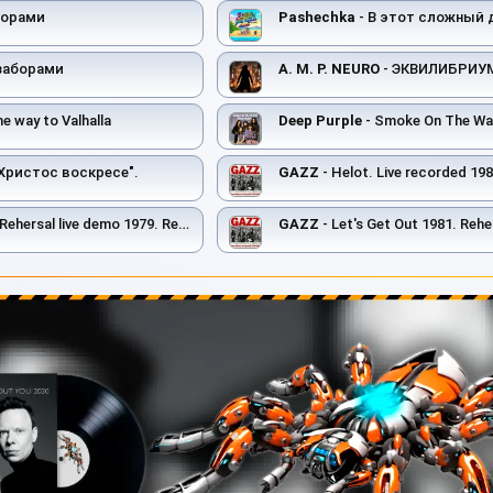
борами
Pashechka
- В этот сложный 
заборами
A. M. P. NEURO
- ЭКВИЛИБРИУ
e way to Valhalla
Deep Purple
- Smoke On The Wa
"Христос воскресе".
GAZZ
- Helot. Live recorded 1982. Restor
live demo 1979. Restored & remastered 2026
GAZZ
- Let's Get Out 1981. Rehearsal scratch demo. R