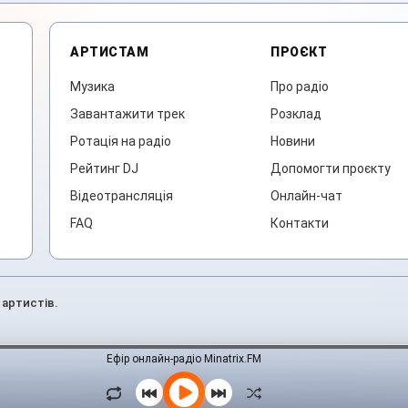
АРТИСТАМ
ПРОЄКТ
Музика
Про радіо
Завантажити трек
Розклад
Ротація на радіо
Новини
Рейтинг DJ
Допомогти проєкту
Відеотрансляція
Онлайн-чат
FAQ
Контакти
 артистів.
Ефір онлайн-радіо Minatrix.FM