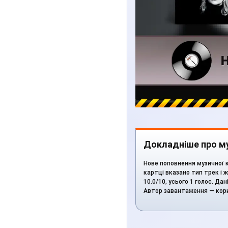
Докладніше про му
Нове поповнення музичної к
картці вказано тип трек і ж
10.0/10, усього 1 голос. Да
Автор завантаження — ко