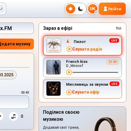
Увійти
UK
ix.FM
Зараз в ефірі
Усі
Пилот
Додати музику
Слухати радіо
French kiss
21:03
D_Mironof
03.2025
Мисливець за звуком
Слухати ефір
03:43
Поділися своєю
0
музикою
Додавай свої треки,