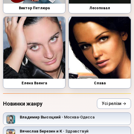
Виктор Петлюра
Лесоповал
Елена Ваенга
Слава
Новинки жанру
Усі релізи →
Владимир Высоцкий
- Москва-Одесса
Вячеслав Березин и К
- Здравствуй