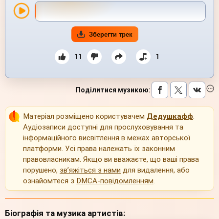
Зберегти трек
11
1
Поділитися музикою
:
Матеріал розміщено користувачем
Дедушкафф
.
Аудіозаписи доступні для прослуховування та
інформаційного висвітлення в межах авторської
платформи. Усі права належать їх законним
правовласникам. Якщо ви вважаєте, що ваші права
порушено,
зв’яжіться з нами
для видалення, або
ознайомтеся з
DMCA-повідомленням
.
Біографія та музика артистів: