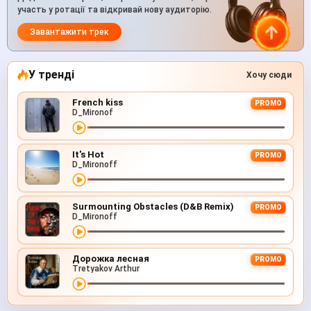
участь у ротації та відкривай нову аудиторію.
Завантажити трек
У тренді
Хочу сюди
French kiss
PROMO
D_Mironof
It's Hot
PROMO
D_Mironoff
Surmounting Obstacles (D&B Remix)
PROMO
D_Mironoff
Дорожка лесная
PROMO
Tretyakov Arthur