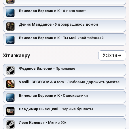
Вячеслав Березин и К
- А папа знает
Денис Майданов
- Я возвращаюсь домой
Вячеслав Березин и К
- Ты мой край таёжный
Хіти жанру
Усі хіти →
Федяков Валерий
- Признание
Vasilii CECEGOV & Atom
- Любовью дорожить умейте
Вячеслав Березин и К
- Однокашники
Владимир Высоцкий
- Чёрные бушлаты
Леся Калеват
- Мы из 90х