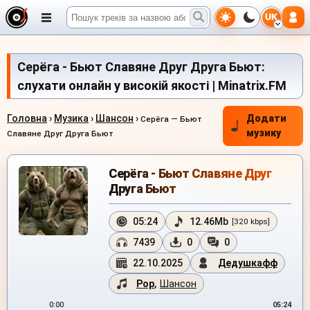
UK
Серёга - Бьют Славяне Друг Друга Бьют:
слухати онлайн у високій якості | Minatrix.FM
Головна
›
Музика
›
Шансон
›
Додати
Серёга — Бьют
музику
Славяне Друг Друга Бьют
Серёга - Бьют Славяне Друг
Друга Бьют
05:24
12.46Mb
[320 kbps]
7439
0
0
22.10.2025
Дедушкафф
Pop
,
Шансон
0:00
05:24