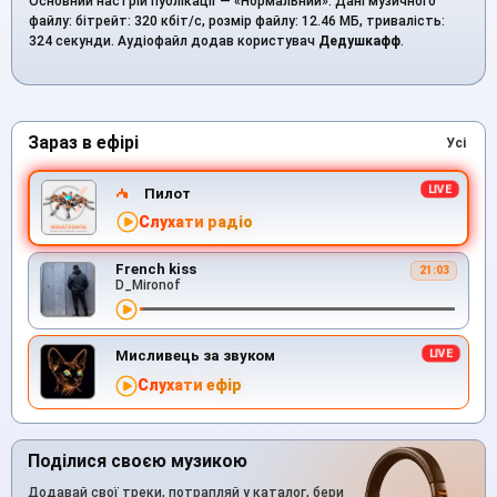
Основний настрій публікації — «Нормальний». Дані музичного
файлу: бітрейт: 320 кбіт/с, розмір файлу: 12.46 МБ, тривалість:
324 секунди. Аудіофайл додав користувач
Дедушкафф
.
Зараз в ефірі
Усі
Пилот
Слухати радіо
French kiss
21:03
D_Mironof
Мисливець за звуком
Слухати ефір
Поділися своєю музикою
Додавай свої треки, потрапляй у каталог, бери