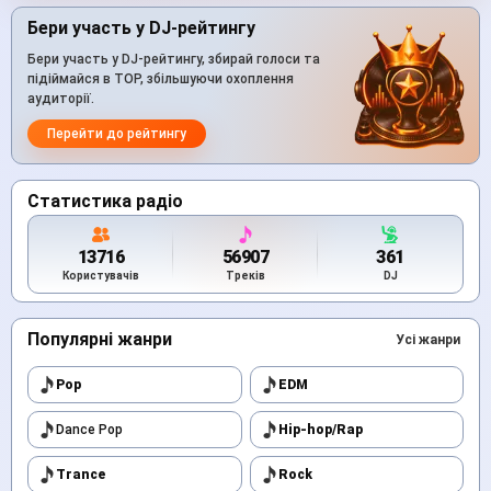
Бери участь у DJ-рейтингу
Бери участь у DJ-рейтингу, збирай голоси та
підіймайся в TOP, збільшуючи охоплення
аудиторії.
Перейти до рейтингу
Статистика радіо
13716
56907
361
Користувачів
Треків
DJ
Популярні жанри
Усі жанри
Pop
EDM
Dance Pop
Hip-hop/Rap
Trance
Rock