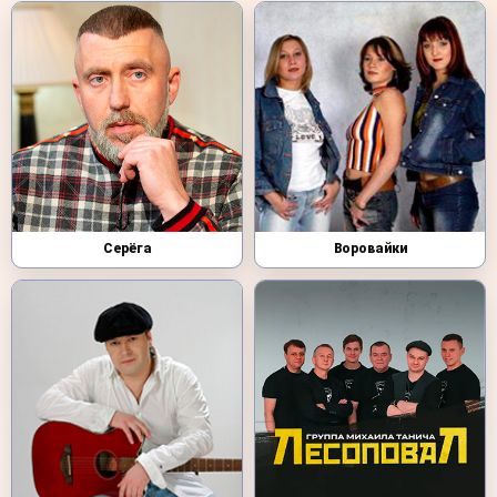
Серёга
Воровайки