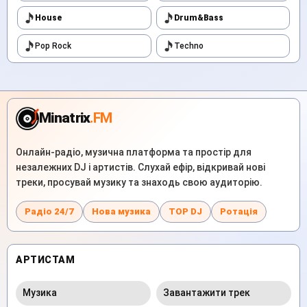
House
Drum&Bass
Pop Rock
Techno
Minatrix
.FM
Онлайн-радіо, музична платформа та простір для
незалежних DJ і артистів. Слухай ефір, відкривай нові
треки, просувай музику та знаходь свою аудиторію.
Радіо 24/7
Нова музика
TOP DJ
Ротація
АРТИСТАМ
Музика
Завантажити трек