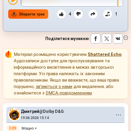
4
1
Зберегти трек
Поділитися музикою
:
Матеріал розміщено користувачем
Shattered Echo
.
Аудіозаписи доступні для прослуховування та
інформаційного висвітлення в межах авторської
платформи. Усі права належать їх законним
правовласникам. Якщо ви вважаєте, що ваші права
порушено,
зв’яжіться з нами
для видалення, або
ознайомтеся з
DMCA-повідомленням
.
Дмитрий
@Dolby D&G
⋯
19.06.2026 15:14
3:09
Мощно +