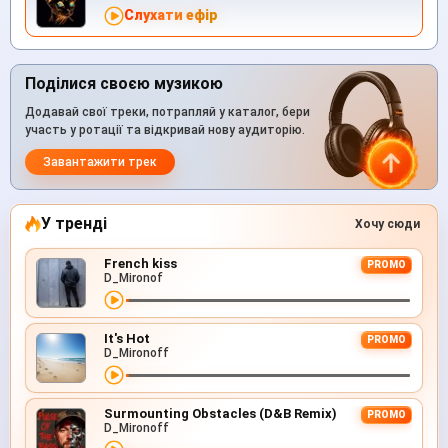
Слухати ефір
Поділися своєю музикою
Додавай свої треки, потрапляй у каталог, бери
участь у ротації та відкривай нову аудиторію.
Завантажити трек
У тренді
Хочу сюди
French kiss
PROMO
D_Mironof
It's Hot
PROMO
D_Mironoff
Surmounting Obstacles (D&B Remix)
PROMO
D_Mironoff