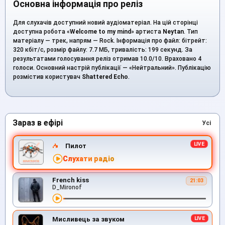
Основна інформація про реліз
Для слухачів доступний новий аудіоматеріал. На цій сторінці
доступна робота «
Welcome to my mind
» артиста
Neytan
. Тип
матеріалу — трек, напрям — Rock. Інформація про файл: бітрейт:
320 кбіт/с, розмір файлу: 7.7 МБ, тривалість: 199 секунд. За
результатами голосування реліз отримав 10.0/10. Враховано 4
голоси. Основний настрій публікації — «Нейтральний». Публікацію
розмістив користувач
Shattered Echo
.
Зараз в ефірі
Усі
Пилот
Слухати радіо
French kiss
21:03
D_Mironof
Мисливець за звуком