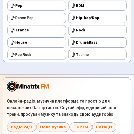
Pop
EDM
Dance Pop
Hip-hop/Rap
Trance
Rock
House
Drum&Bass
Pop Rock
Techno
Minatrix
.FM
Онлайн-радіо, музична платформа та простір для
незалежних DJ і артистів. Слухай ефір, відкривай нові
треки, просувай музику та знаходь свою аудиторію.
Радіо 24/7
Нова музика
TOP DJ
Ротація