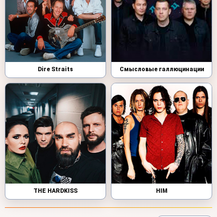
Dire Straits
Смысловые галлюцинации
THE HARDKISS
HIM