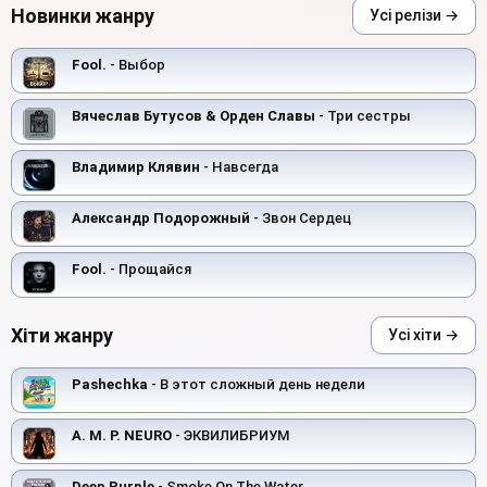
Новинки жанру
Усі релізи →
Fool.
- Выбор
Вячеслав Бутусов & Орден Славы
- Три сестры
Владимир Клявин
- Навсегда
Александр Подорожный
- Звон Сердец
Fool.
- Прощайся
Хіти жанру
Усі хіти →
Pashechka
- В этот сложный день недели
A. M. P. NEURO
- ЭКВИЛИБРИУМ
Deep Purple
- Smoke On The Water