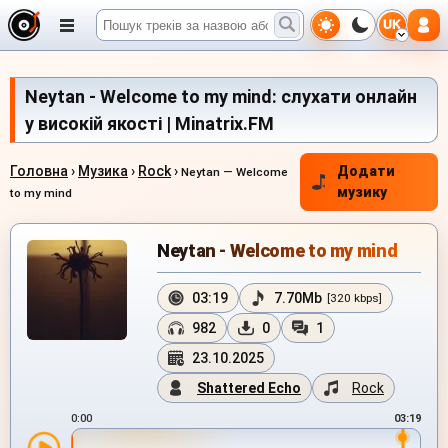
UK
Neytan - Welcome to my mind: слухати онлайн
у високій якості | Minatrix.FM
Головна
›
Музика
›
Rock
›
Додати
Neytan — Welcome
музику
to my mind
Neytan - Welcome to my mind
03:19
7.70Mb
[320 kbps]
982
0
1
23.10.2025
Shattered Echo
Rock
0:00
03:19