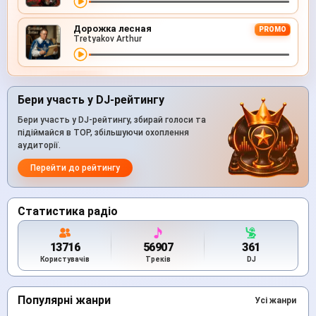
Дорожка лесная
PROMO
Tretyakov Arthur
Бери участь у DJ-рейтингу
Бери участь у DJ-рейтингу, збирай голоси та
підіймайся в TOP, збільшуючи охоплення
аудиторії.
Перейти до рейтингу
Статистика радіо
13716
56907
361
Користувачів
Треків
DJ
Популярні жанри
Усі жанри