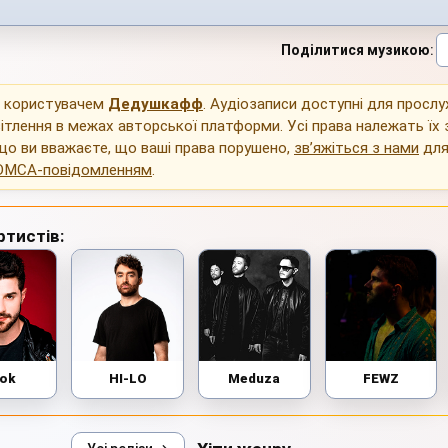
Поділитися музикою
:
о користувачем
Дедушкафф
. Аудіозаписи доступні для просл
ітлення в межах авторської платформи. Усі права належать їх
що ви вважаєте, що ваші права порушено,
зв’яжіться з нами
для
DMCA-повідомленням
.
ртистів:
lok
HI-LO
Meduza
FEWZ