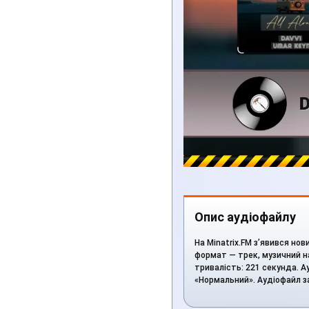
Опис аудіофайлу
На Minatrix.FM з’явився нов
формат — трек, музичний на
тривалість: 221 секунда. Ау
«Нормальний». Аудіофайл 