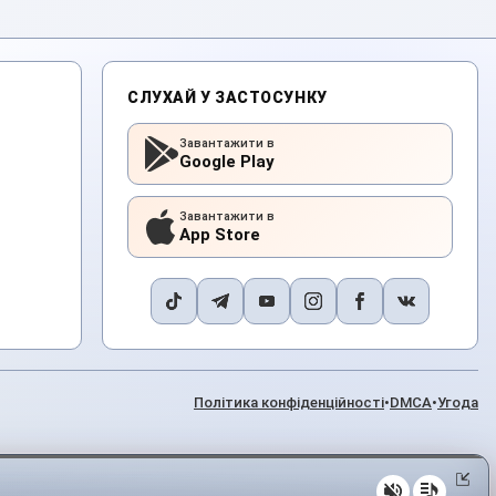
СЛУХАЙ У ЗАСТОСУНКУ
Завантажити в
Google Play
Завантажити в
App Store
Політика конфіденційності
•
DMCA
•
Угода