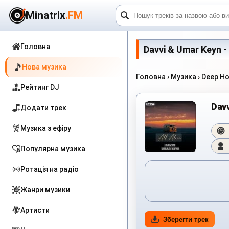
Minatrix
.FM
Головна
Davvi & Umar Keyn -
Нова музика
Головна
›
Музика
›
Deep H
Рейтинг DJ
Davv
Додати трек
Музика з ефіру
Популярна музика
Ротація на радіо
Жанри музики
Артисти
Зберегти трек