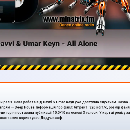
ий реліз. Нова робота від
Davvi & Umar Keyn
уже доступна слухачам. Назва 
прям — Deep House. Інформація про файл: бітрейт: 320 кбіт/с, розмір файлу
диторія поставила публікації 10.0/10 на основі 3 голоси. У картці релізу з
завантажив користувач
Дедушкафф
.