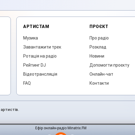
АРТИСТАМ
ПРОЄКТ
Музика
Про радіо
Завантажити трек
Розклад
Ротація на радіо
Новини
Рейтинг DJ
Допомогти проєкту
Відеотрансляція
Онлайн-чат
FAQ
Контакти
 артистів.
Ефір онлайн-радіо Minatrix.FM