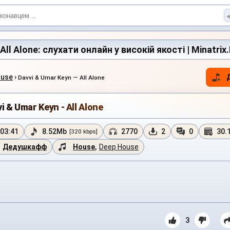
 All Alone: слухати онлайн у високій якості | Minatrix
ouse
›
Davvi & Umar Keyn — All Alone
i & Umar Keyn - All Alone
03:41
8.52Mb
2770
2
0
30.
[320 kbps]
Дедушкафф
House
,
Deep House
3