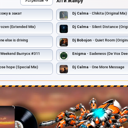
Хіти жанру
Усі релізи →
хожу в закат
Dj Calma
- Chikita (Original Mix)
rozen (Extended Mix)
Dj Calma
- Silent Distance (Origi
e else is driving
Dj Bobojon
- Quiet Room (Origina
 Weekend Выпуск #311
Enigma
- Sadeness (De Vox Dee
lose hope (Special Mix)
Dj Calma
- One More Message