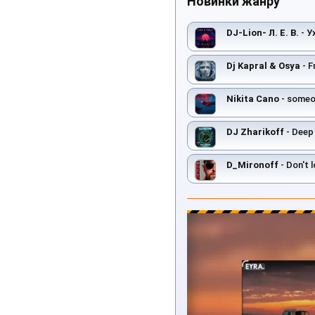
Новинки жанру
DJ-Lion- Л. Е. В.
- У
Dj Kapral & Osya
- F
Nikita Cano
- someon
DJ Zharikoff
- Deep
D_Mironoff
- Don't 