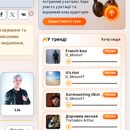
потрапляй у каталог, бери
участь у ротації та
відкривай нову аудиторію.
Завантажити трек
уховування та
 законним
У тренді
Хочу сюди
 видалення,
French kiss
PROMO
D_Mironof
It's Hot
PROMO
D_Mironoff
Surmounting Obstacles (D&B Remix)
PROMO
D_Mironoff
Liu
Дорожка лесная
PROMO
Tretyakov Arthur