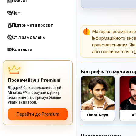
Новини
Чат
Підтримати проєкт
Матеріал розміщен
Стіл замовлень
інформаційного висв
правовласникам. Як
Контакти
або ознайомтеся з
Біографія та музика а
Прокачайся з Premium
Відкрий більше можливостей
Minatrix.FM, просувай музику
помітніше та отримуй більше
уваги аудиторії.
Перейти до Premium
Umar Keyn
A