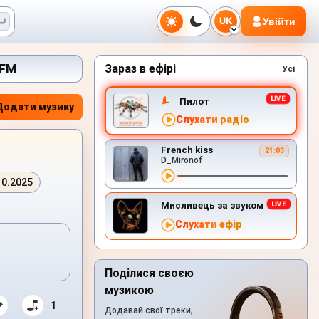
Увійти
UK
.FM
Зараз в ефірі
Усі
Пилот
Додати музику
Слухати радіо
French kiss
21:03
D_Mironof
10.2025
Мисливець за звуком
Слухати ефір
Поділися своєю
музикою
1
Додавай свої треки,