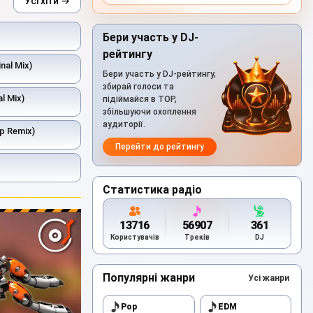
Усі хіти →
Бери участь у DJ-
рейтингу
nal Mix)
Бери участь у DJ-рейтингу,
збирай голоси та
l Mix)
підіймайся в TOP,
збільшуючи охоплення
аудиторії.
p Remix)
Перейти до рейтингу
Статистика радіо
13716
56907
361
Користувачів
Треків
DJ
Популярні жанри
Усі жанри
Pop
EDM