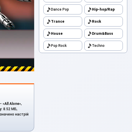
Dance Pop
Hip-hop/Rap
Trance
Rock
House
Drum&Bass
Pop Rock
Techno
— «
All Alone
»,
: 8.52 МБ,
азначено настрій