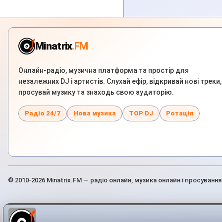
Minatrix
.FM
Онлайн-радіо, музична платформа та простір для
незалежних DJ і артистів. Слухай ефір, відкривай нові треки,
просувай музику та знаходь свою аудиторію.
Радіо 24/7
Нова музика
TOP DJ
Ротація
© 2010-2026 Minatrix.FM — радіо онлайн, музика онлайн і просування