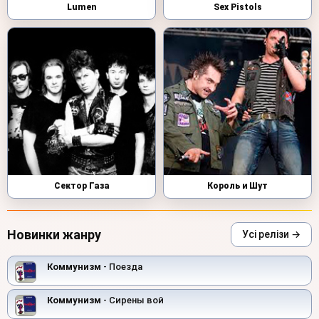
Lumen
Sex Pistols
Сектор Газа
Король и Шут
Новинки жанру
Усі релізи →
Коммунизм
- Поезда
Коммунизм
- Сирены вой