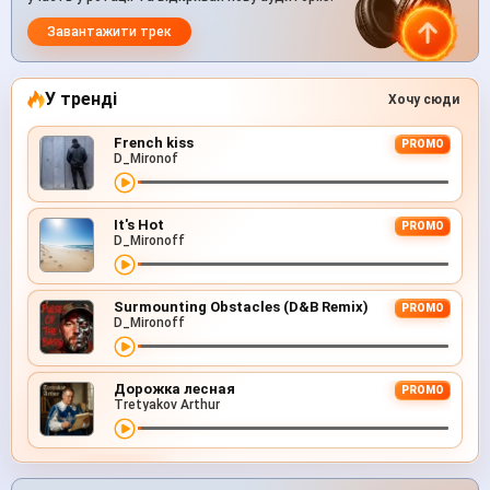
Завантажити трек
У тренді
Хочу сюди
French kiss
PROMO
D_Mironof
It's Hot
PROMO
D_Mironoff
Surmounting Obstacles (D&B Remix)
PROMO
D_Mironoff
Дорожка лесная
PROMO
Tretyakov Arthur