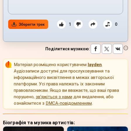
1
0
Зберегти трек
Поділитися музикою
:
Матеріал розміщено користувачем
layden
.
Аудіозаписи доступні для прослуховування та
інформаційного висвітлення в межах авторської
платформи. Усі права належать їх законним
правовласникам. Якщо ви вважаєте, що ваші права
порушено,
зв’яжіться з нами
для видалення, або
ознайомтеся з
DMCA-повідомленням
.
Біографія та музика артистів: