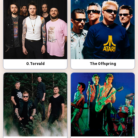
O.Torvald
The Offspring