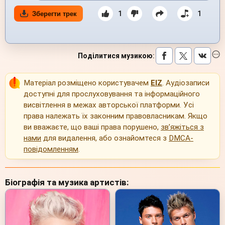
1
1
Зберегти трек
Поділитися музикою
:
Матеріал розміщено користувачем
EIZ
. Аудіозаписи
доступні для прослуховування та інформаційного
висвітлення в межах авторської платформи. Усі
права належать їх законним правовласникам. Якщо
ви вважаєте, що ваші права порушено,
зв’яжіться з
нами
для видалення, або ознайомтеся з
DMCA-
повідомленням
.
Біографія та музика артистів: