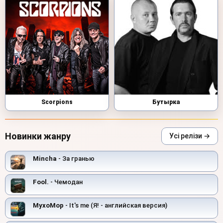
Scorpions
Бутырка
Новинки жанру
Усі релізи →
Mincha
- За гранью
Fool.
- Чемодан
MyxoMop
- It's me (Я! - английская версия)