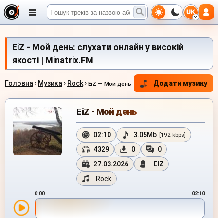
UK
EiZ - Мой день: слухати онлайн у високій
якості | Minatrix.FM
Головна
›
Музика
›
Rock
›
Додати музику
EiZ — Мой день
EiZ - Мой день
02:10
3.05Mb
[192 kbps]
4329
0
0
27.03.2026
EIZ
Rock
0:00
02:10