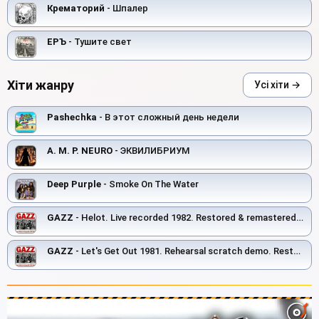
Крематорий
- Шпалер
ЕРЪ
- Тушите свет
Хіти жанру
Усі хіти →
Pashechka
- В этот сложный день недели
A. M. P. NEURO
- ЭКВИЛИБРИУМ
Deep Purple
- Smoke On The Water
GAZZ
- Helot. Live recorded 1982. Restored & remastered 2026
GAZZ
- Let's Get Out 1981. Rehearsal scratch demo. Restored and remastered 2026.