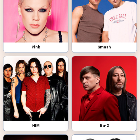
Pink
Smash
HIM
Би-2