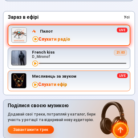
Зараз в ефірі
Усі
Пилот
Слухати радіо
French kiss
21:03
D_Mironof
Мисливець за звуком
Слухати ефір
Поділися своєю музикою
Додавай свої треки, потрапляй у каталог, бери
участь у ротації та відкривай нову аудиторію.
Завантажити трек