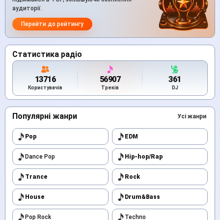
аудиторії.
Перейти до рейтингу
Статистика радіо
13716
56907
361
Користувачів
Треків
DJ
Популярні жанри
Усі жанри
Pop
EDM
Dance Pop
Hip-hop/Rap
Trance
Rock
House
Drum&Bass
Pop Rock
Techno