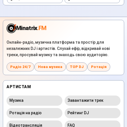
Minatrix
.FM
Онлайн-радіо, музична платформа та простір для
незалежних DJ і артистів. Слухай ефір, відкривай нові
треки, просувай музику та знаходь свою аудиторію.
Радіо 24/7
Нова музика
TOP DJ
Ротація
АРТИСТАМ
Музика
Завантажити трек
Ротація на радіо
Рейтинг DJ
Відеотрансляція
FAQ