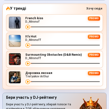
У тренді
Хочу сюди
French kiss
PROMO
D_Mironof
It's Hot
PROMO
D_Mironoff
Surmounting Obstacles (D&B Remix)
PROMO
D_Mironoff
Дорожка лесная
PROMO
Tretyakov Arthur
Бери участь у DJ-рейтингу
Бери участь у DJ-рейтингу, збирай голоси та
підіймайся в TOP, збільшуючи охоплення