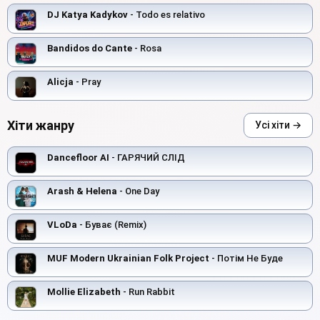
DJ Katya Kadykov
- Todo es relativo
Bandidos do Cante
- Rosa
Alicja
- Pray
Хіти жанру
Усі хіти →
Dancefloor AI
- ГАРЯЧИЙ СЛІД
Arash & Helena
- One Day
VLoDa
- Буває (Remix)
MUF Modern Ukrainian Folk Project
- Потім Не Буде
Mollie Elizabeth
- Run Rabbit