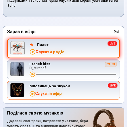
підсумками 1 голос. Матеріал опублікував користувач
Shattered
Echo
.
Зараз в ефірі
Усі
Пилот
Слухати радіо
French kiss
21:03
D_Mironof
Мисливець за звуком
Слухати ефір
Поділися своєю музикою
Додавай свої треки, потрапляй у каталог, бери
участь у ротації та відкривай нову аудиторію.