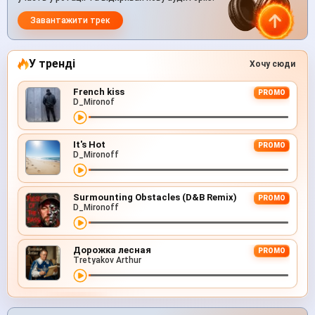
Завантажити трек
У тренді
Хочу сюди
French kiss
PROMO
D_Mironof
It's Hot
PROMO
D_Mironoff
Surmounting Obstacles (D&B Remix)
PROMO
D_Mironoff
Дорожка лесная
PROMO
Tretyakov Arthur