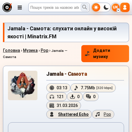
UK
Jamala - Самота: слухати онлайн у високій
якості | Minatrix.FM
Головна
›
Музика
›
Pop
›
Додати
Jamala —
музику
Самота
Jamala - Самота
03:13
7.75Mb
[320 kbps]
121
0
0
31.03.2026
Shattered Echo
Pop