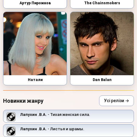
Артур Пирожков
The Chainsmokers
Натали
Dan Balan
Новинки жанру
Усі релізи →
Лапухин .В.А.
- Тихая женская сила.
Лапухин .В.А.
- Листья и шрамы.