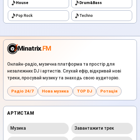
House
Drum&Bass
Pop Rock
Techno
Minatrix
.FM
Онлайн-радіо, музична платформа та простір для
незалежних DJ і артистів. Слухай ефір, відкривай нові
треки, просувай музику та знаходь свою аудиторію.
Радіо 24/7
Нова музика
TOP DJ
Ротація
АРТИСТАМ
Музика
Завантажити трек