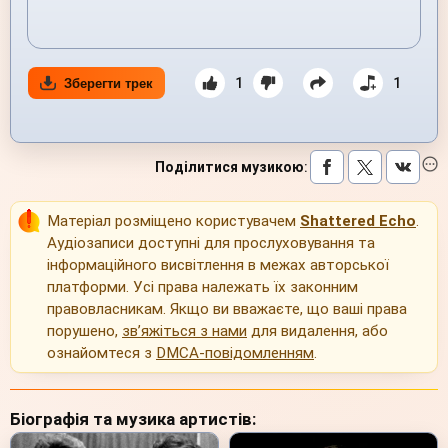
1
1
Зберегти трек
Поділитися музикою
:
Матеріал розміщено користувачем
Shattered Echo
.
Аудіозаписи доступні для прослуховування та
інформаційного висвітлення в межах авторської
платформи. Усі права належать їх законним
правовласникам. Якщо ви вважаєте, що ваші права
порушено,
зв’яжіться з нами
для видалення, або
ознайомтеся з
DMCA-повідомленням
.
Біографія та музика артистів: