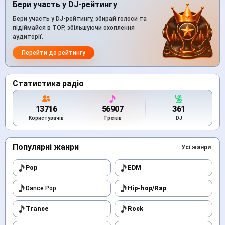
Бери участь у DJ-рейтингу
Бери участь у DJ-рейтингу, збирай голоси та
підіймайся в TOP, збільшуючи охоплення
аудиторії.
Перейти до рейтингу
Статистика радіо
13716
56907
361
Користувачів
Треків
DJ
Популярні жанри
Усі жанри
Pop
EDM
Dance Pop
Hip-hop/Rap
Trance
Rock