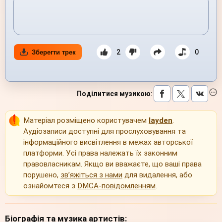
2
0
Зберегти трек
Поділитися музикою
:
Матеріал розміщено користувачем
layden
.
Аудіозаписи доступні для прослуховування та
інформаційного висвітлення в межах авторської
платформи. Усі права належать їх законним
правовласникам. Якщо ви вважаєте, що ваші права
порушено,
зв’яжіться з нами
для видалення, або
ознайомтеся з
DMCA-повідомленням
.
Біографія та музика артистів: