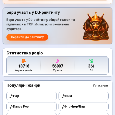
Бери участь у DJ-рейтингу
Бери участь у DJ-рейтингу, збирай голоси та
підіймайся в TOP, збільшуючи охоплення
аудиторії.
Перейти до рейтингу
Статистика радіо
13716
56907
361
Користувачів
Треків
DJ
Популярні жанри
Усі жанри
Pop
EDM
Dance Pop
Hip-hop/Rap