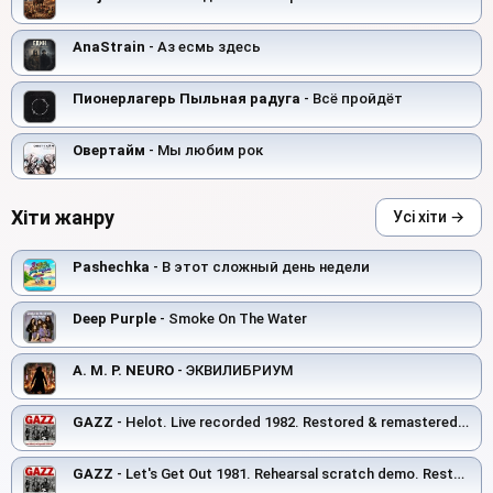
AnaStrain
- Аз есмь здесь
Пионерлагерь Пыльная радуга
- Всё пройдёт
Овертайм
- Мы любим рок
Хіти жанру
Усі хіти →
Pashechka
- В этот сложный день недели
Deep Purple
- Smoke On The Water
A. M. P. NEURO
- ЭКВИЛИБРИУМ
GAZZ
- Helot. Live recorded 1982. Restored & remastered 2026
GAZZ
- Let's Get Out 1981. Rehearsal scratch demo. Restored and remastered 2026.