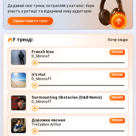
Додавай свої треки, потрапляй у каталог, бери
участь у ротації та відкривай нову аудиторію.
Завантажити трек
У тренді
Хочу сюди
French kiss
PROMO
D_Mironof
It's Hot
PROMO
D_Mironoff
Surmounting Obstacles (D&B Remix)
PROMO
D_Mironoff
Дорожка лесная
PROMO
Tretyakov Arthur