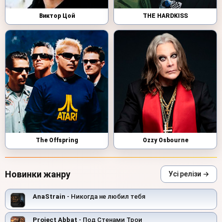
Виктор Цой
THE HARDKISS
The Offspring
Ozzy Osbourne
Новинки жанру
Усі релізи →
AnaStrain
- Никогда не любил тебя
Project Abbat
- Под Стенами Трои