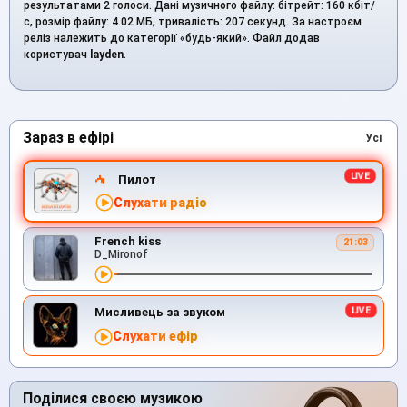
результатами 2 голоси. Дані музичного файлу: бітрейт: 160 кбіт/
с, розмір файлу: 4.02 МБ, тривалість: 207 секунд. За настроєм
реліз належить до категорії «будь-який». Файл додав
користувач
layden
.
Зараз в ефірі
Усі
Пилот
Слухати радіо
French kiss
21:03
D_Mironof
Мисливець за звуком
Слухати ефір
Поділися своєю музикою