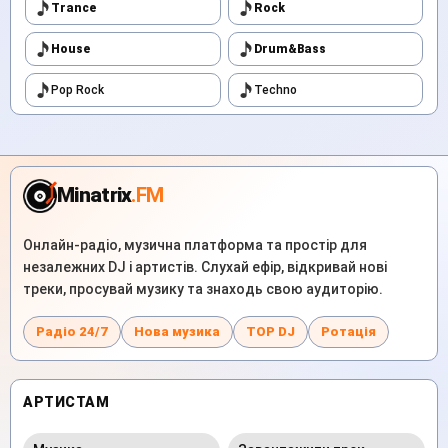
Trance
Rock
House
Drum&Bass
Pop Rock
Techno
Minatrix
.FM
Онлайн-радіо, музична платформа та простір для
незалежних DJ і артистів. Слухай ефір, відкривай нові
треки, просувай музику та знаходь свою аудиторію.
Радіо 24/7
Нова музика
TOP DJ
Ротація
АРТИСТАМ