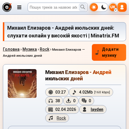
UK
Михаил Елизаров - Андрей июльских дней:
слухати онлайн у високій якості | Minatrix.FM
Головна
›
Музика
›
Rock
›
Додати
Михаил Елизаров —
музику
Андрей июльских дней
Михаил Елизаров - Андрей
июльских дней
03:27
4.02Mb
[160 kbps]
38
0
0
02.04.2026
layden
Rock