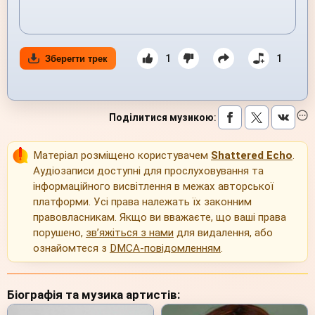
1
1
Зберегти трек
Поділитися музикою
:
Матеріал розміщено користувачем
Shattered Echo
.
Аудіозаписи доступні для прослуховування та
інформаційного висвітлення в межах авторської
платформи. Усі права належать їх законним
правовласникам. Якщо ви вважаєте, що ваші права
порушено,
зв’яжіться з нами
для видалення, або
ознайомтеся з
DMCA-повідомленням
.
Біографія та музика артистів: