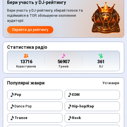
Бери участь у DJ-рейтингу
Бери участь у DJ-рейтингу, збирай голоси та
підіймайся в TOP, збільшуючи охоплення
аудиторії.
Перейти до рейтингу
Статистика радіо
13716
56907
361
Користувачів
Треків
DJ
Популярні жанри
Усі жанри
Pop
EDM
Dance Pop
Hip-hop/Rap
Trance
Rock