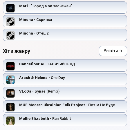
Mari
- "Город мой заснежен".
Mincha
- Скрипка
Mincha
- Отец 2
Хіти жанру
Усі хіти →
Dancefloor AI
- ГАРЯЧИЙ СЛІД
Arash & Helena
- One Day
VLoDa
- Буває (Remix)
MUF Modern Ukrainian Folk Project
- Потім Не Буде
Mollie Elizabeth
- Run Rabbit