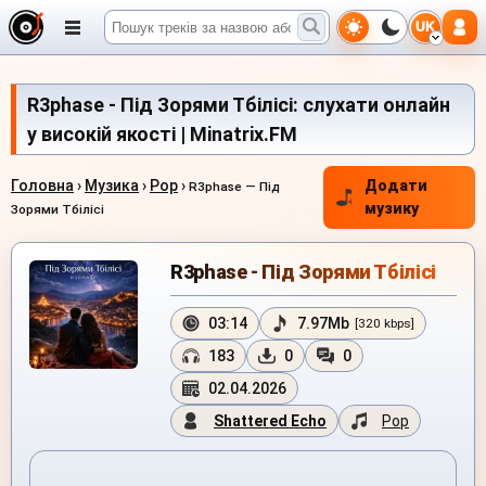
UK
R3phase - Під Зорями Тбілісі: слухати онлайн
у високій якості | Minatrix.FM
Головна
›
Музика
›
Pop
›
Додати
R3phase — Під
музику
Зорями Тбілісі
R3phase - Під Зорями Тбілісі
03:14
7.97Mb
[320 kbps]
183
0
0
02.04.2026
Shattered Echo
Pop