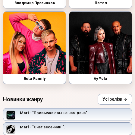
Владимир Пресняков
Потап
5sta Family
Ay Yola
Новинки жанру
Усі релізи →
Mari
- "Привычка свыше нам дана"
Mari
- "Снег весенний ".