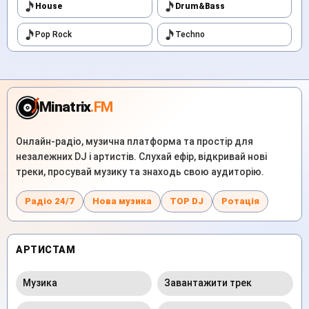
House
Drum&Bass
Pop Rock
Techno
Minatrix
.FM
Онлайн-радіо, музична платформа та простір для
незалежних DJ і артистів. Слухай ефір, відкривай нові
треки, просувай музику та знаходь свою аудиторію.
Радіо 24/7
Нова музика
TOP DJ
Ротація
АРТИСТАМ
Музика
Завантажити трек