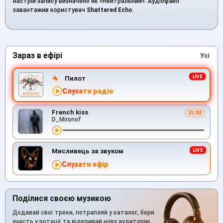
настрій запису визначено як «Нейтральний». Аудіофайл
завантажив користувач
Shattered Echo
.
Зараз в ефірі
Усі
Пилот
Слухати радіо
French kiss
21:03
D_Mironof
Мисливець за звуком
Слухати ефір
Поділися своєю музикою
Додавай свої треки, потрапляй у каталог, бери
участь у ротації та відкривай нову аудиторію.