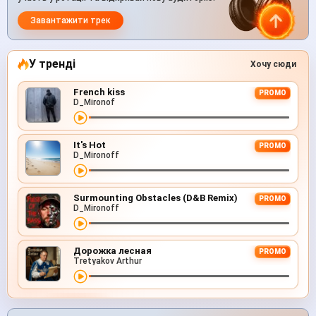
Завантажити трек
У тренді
Хочу сюди
French kiss
PROMO
D_Mironof
It's Hot
PROMO
D_Mironoff
Surmounting Obstacles (D&B Remix)
PROMO
D_Mironoff
Дорожка лесная
PROMO
Tretyakov Arthur