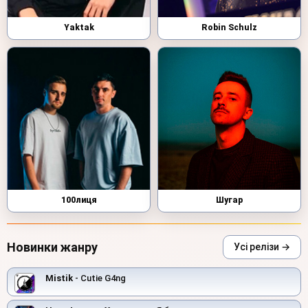
Yaktak
Robin Schulz
100лиця
Шугар
Новинки жанру
Усі релізи →
Mistik
- Cutie G4ng