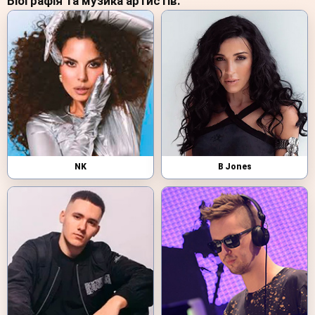
Біографія та музика артистів:
NK
B Jones