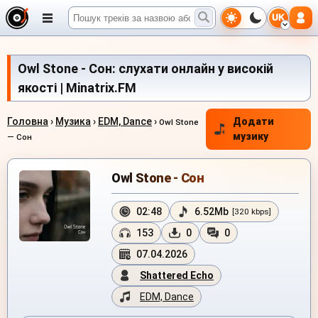
UK
Owl Stone - Сон: слухати онлайн у високій
якості | Minatrix.FM
Головна
›
Музика
›
EDM, Dance
›
Додати
Owl Stone
музику
— Сон
Owl Stone - Сон
02:48
6.52Mb
[320 kbps]
153
0
0
07.04.2026
Shattered Echo
EDM, Dance