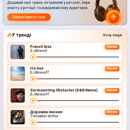
Додавай свої треки, потрапляй у каталог, бери
участь у ротації та відкривай нову аудиторію.
Завантажити трек
У тренді
Хочу сюди
French kiss
PROMO
D_Mironof
It's Hot
PROMO
D_Mironoff
Surmounting Obstacles (D&B Remix)
PROMO
D_Mironoff
Дорожка лесная
PROMO
Tretyakov Arthur