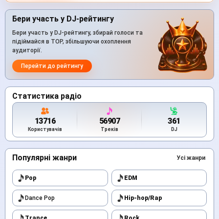
Бери участь у DJ-рейтингу
Бери участь у DJ-рейтингу, збирай голоси та
підіймайся в TOP, збільшуючи охоплення
аудиторії.
Перейти до рейтингу
Статистика радіо
13716
56907
361
Користувачів
Треків
DJ
Популярні жанри
Усі жанри
Pop
EDM
Dance Pop
Hip-hop/Rap
Trance
Rock