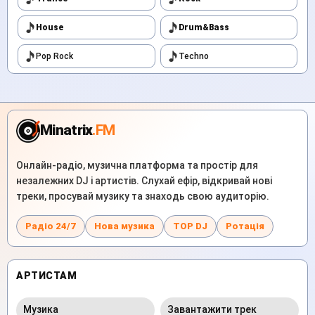
House
Drum&Bass
Pop Rock
Techno
Minatrix
.FM
Онлайн-радіо, музична платформа та простір для
незалежних DJ і артистів. Слухай ефір, відкривай нові
треки, просувай музику та знаходь свою аудиторію.
Радіо 24/7
Нова музика
TOP DJ
Ротація
АРТИСТАМ
Музика
Завантажити трек