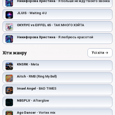
Никифорова Христина
- Я больше не жду твоего звонка
JLUIS
- Waiting 4 U
ОКУЛУС vs EIFFEL 65
- ТАК МНОГО ХЭЙТА
Никифорова Христина
- Я любуюсь красотой
Хіти жанру
Усі хіти →
KNSRK
- Meta
Aitch
- RMB (Ring My Bell)
Imael Angel
- BAD TIMES
NBSPLV
- Afterglow
Ago Dancer
- Vortex mix