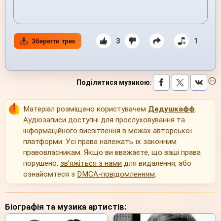
3
1
Зберегти трек
Поділитися музикою
:
Матеріал розміщено користувачем
Дедушкафф
.
Аудіозаписи доступні для прослуховування та
інформаційного висвітлення в межах авторської
платформи. Усі права належать їх законним
правовласникам. Якщо ви вважаєте, що ваші права
порушено,
зв’яжіться з нами
для видалення, або
ознайомтеся з
DMCA-повідомленням
.
Біографія та музика артистів: