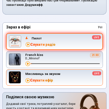
час публікації було вибрано настрій «Нормальний». Публікацію
завантажив
Дедушкафф
.
Зараз в ефірі
Усі
Пилот
Слухати радіо
French kiss
21:03
D_Mironof
Мисливець за звуком
Слухати ефір
Поділися своєю музикою
Додавай свої треки, потрапляй у каталог, бери
участь у ротації та відкривай нову аудиторію.