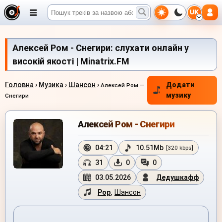
UK
Алексей Ром - Снегири: слухати онлайн у
високій якості | Minatrix.FM
Головна
›
Музика
›
Шансон
›
Додати
Алексей Ром —
музику
Снегири
Алексей Ром - Снегири
04:21
10.51Mb
[320 kbps]
31
0
0
03.05.2026
Дедушкафф
Pop
,
Шансон