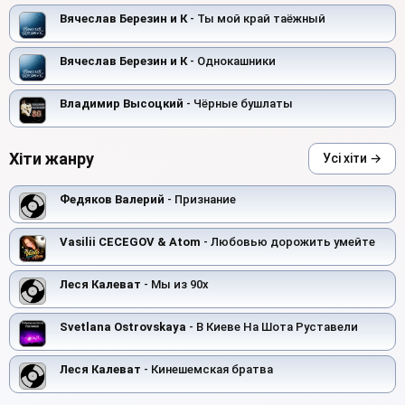
Вячеслав Березин и К
- Ты мой край таёжный
Вячеслав Березин и К
- Однокашники
Владимир Высоцкий
- Чёрные бушлаты
Хіти жанру
Усі хіти →
Федяков Валерий
- Признание
Vasilii CECEGOV & Atom
- Любовью дорожить умейте
Леся Калеват
- Мы из 90х
Svetlana Ostrovskaya
- В Киеве На Шота Руставели
Леся Калеват
- Кинешемская братва