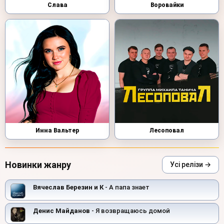
Слава
Воровайки
Инна Вальтер
Лесоповал
Новинки жанру
Усі релізи →
Вячеслав Березин и К
- А папа знает
Денис Майданов
- Я возвращаюсь домой