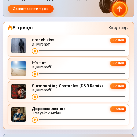
Завантажити трек
У тренді
Хочу сюди
French kiss
PROMO
D_Mironof
It's Hot
PROMO
D_Mironoff
Surmounting Obstacles (D&B Remix)
PROMO
D_Mironoff
Дорожка лесная
PROMO
Tretyakov Arthur