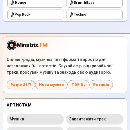
House
Drum&Bass
Pop Rock
Techno
Minatrix
.FM
Онлайн-радіо, музична платформа та простір для
незалежних DJ і артистів. Слухай ефір, відкривай нові
треки, просувай музику та знаходь свою аудиторію.
Радіо 24/7
Нова музика
TOP DJ
Ротація
АРТИСТАМ
Музика
Завантажити трек