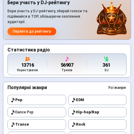
Бери участь у DJ-рейтингу
Бери участь у DJ-рейтингу, збирай голоси та
підіймайся в TOP, збільшуючи охоплення
аудиторії.
Перейти до рейтингу
Статистика радіо
13716
56907
361
Користувачів
Треків
DJ
Популярні жанри
Усі жанри
Pop
EDM
Dance Pop
Hip-hop/Rap
Trance
Rock