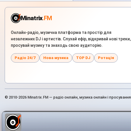
Minatrix
.FM
Онлайн-радіо, музична платформа та простір для
незалежних DJ і артистів. Слухай ефір, відкривай нові треки,
просувай музику та знаходь свою аудиторію.
Радіо 24/7
Нова музика
TOP DJ
Ротація
© 2010-2026 Minatrix.FM — радіо онлайн, музика онлайн і просування