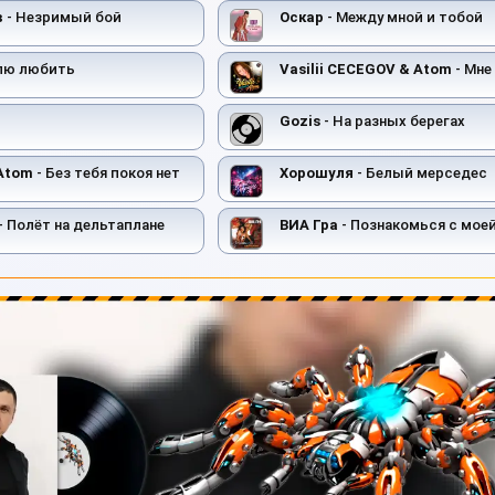
в
- Незримый бой
Оскар
- Между мной и тобой
лю любить
Vasilii CECEGOV & Atom
- Мне 
Gozis
- На разных берегах
 Atom
- Без тебя покоя нет
Хорошуля
- Белый мерседес
- Полёт на дельтаплане
ВИА Гра
- Познакомься с мое