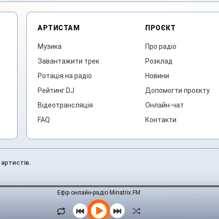
АРТИСТАМ
ПРОЄКТ
Музика
Про радіо
Завантажити трек
Розклад
Ротація на радіо
Новини
Рейтинг DJ
Допомогти проєкту
Відеотрансляція
Онлайн-чат
FAQ
Контакти
 артистів.
Ефір онлайн-радіо Minatrix.FM