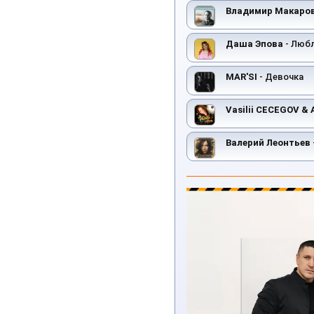
Владимир Макаро
Даша Эпова
- Люб
MAR'SI
- Девочка
Vasilii CECEGOV &
Валерий Леонтьев