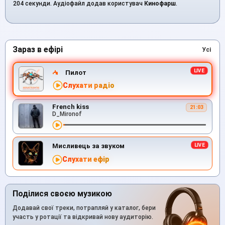
204 секунди. Аудіофайл додав користувач
Кинофарш
.
Зараз в ефірі
Усі
Пилот
Слухати радіо
French kiss
21:03
D_Mironof
Мисливець за звуком
Слухати ефір
Поділися своєю музикою
Додавай свої треки, потрапляй у каталог, бери
участь у ротації та відкривай нову аудиторію.