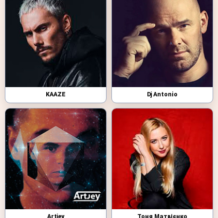
KAAZE
Dj Antonio
Artjey
Тоня Матвієнко