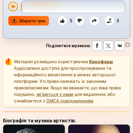
5
5
Зберегти трек
Поділитися музикою
:
Матеріал розміщено користувачем
Кинофарш
.
Аудіозаписи доступні для прослуховування та
інформаційного висвітлення в межах авторської
платформи. Усі права належать їх законним
правовласникам. Якщо ви вважаєте, що ваші права
порушено,
зв’яжіться з нами
для видалення, або
ознайомтеся з
DMCA-повідомленням
.
Біографія та музика артистів: