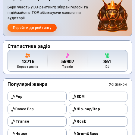
Бери участь у DJ-рейтингу, збирай голоси та
підіймайся в TOP, збільшуючи охоплення
аудиторії.
Перейти до рейтингу
Статистика радіо
13716
56907
361
Користувачів
Треків
DJ
Популярні жанри
Усі жанри
Pop
EDM
Dance Pop
Hip-hop/Rap
Trance
Rock
House
Drum&Bass