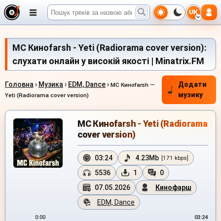
UK
МС Киноfarsh - Yeti (Radiorama cover version):
слухати онлайн у високій якості | Minatrix.FM
Головна
›
Музика
›
EDM, Dance
›
Додати
МС Киноfarsh —
музику
Yeti (Radiorama cover version)
МС Киноfarsh - Yeti (Radiorama
cover version)
03:24
4.23Mb
[171 kbps]
5536
1
0
07.05.2026
Кинофарш
EDM, Dance
0:00
03:24