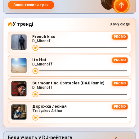
Завантажити трек
У тренді
Хочу сюди
French kiss
PROMO
D_Mironof
It's Hot
PROMO
D_Mironoff
Surmounting Obstacles (D&B Remix)
PROMO
D_Mironoff
Дорожка лесная
PROMO
Tretyakov Arthur
Бери участь у DJ-рейтингу