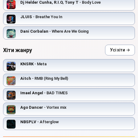
Dj Helder Cunha, R.I.O, Tony T
- Body Love
JLUIS
- Breathe You In
Dani Corbalan
- Where Are We Going
Хіти жанру
Усі хіти →
KNSRK
- Meta
Aitch
- RMB (Ring My Bell)
Imael Angel
- BAD TIMES
Ago Dancer
- Vortex mix
NBSPLV
- Afterglow