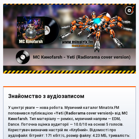
Знайомство з аудіозаписом
У центрі уваги — нова робота. Музичний каталог Minatrix.FM
поповнився публікацією «
Yeti (Radiorama cover version)
» від
МС
Киноfarsh
. Тип матеріалу — ремікс, музичний напрям — EDM,
Dance. Поточна оцінка аудиторії — 10.0/10 на основі 5 голосів.
Користувач визначив настрій як «Клубний». Відомості про
аудіофайл: бітрейт: 171 кбіт/с, розмір файлу: 4.23 МБ, тривалість: