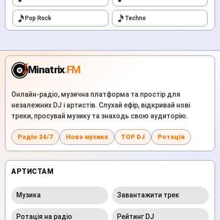
Pop Rock
Techno
Minatrix
.FM
Онлайн-радіо, музична платформа та простір для
незалежних DJ і артистів. Слухай ефір, відкривай нові
треки, просувай музику та знаходь свою аудиторію.
Радіо 24/7
Нова музика
TOP DJ
Ротація
АРТИСТАМ
Музика
Завантажити трек
Ротація на радіо
Рейтинг DJ