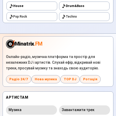
House
Drum&Bass
Pop Rock
Techno
Minatrix
.FM
Онлайн-радіо, музична платформа та простір для
незалежних DJ і артистів. Слухай ефір, відкривай нові
треки, просувай музику та знаходь свою аудиторію.
Радіо 24/7
Нова музика
TOP DJ
Ротація
АРТИСТАМ
Музика
Завантажити трек