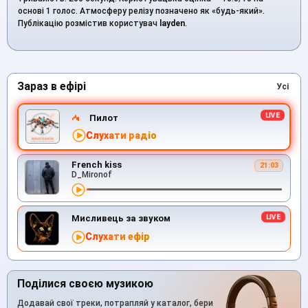
основі 1 голос. Атмосферу релізу позначено як «будь-який».
Публікацію розмістив користувач
layden
.
Зараз в ефірі
Усі
Пилот
Слухати радіо
French kiss
21:03
D_Mironof
Мисливець за звуком
Слухати ефір
Поділися своєю музикою
Додавай свої треки, потрапляй у каталог, бери