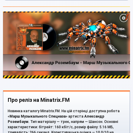
Про реліз на Minatrix.FM
Новинка каталогу Minatrix.FM. На цій сторінці доступна робота
«
Марш Музыкального Спецназа
» артиста
Александр
Розембаум
. Тип матеріалу — трек, напрям — Шансон. Основні
характеристики: бітрейт: 160 кбіт/с, розмір файлу: 5.16 МБ,
тривалість: 266 секунд. Користувацька оцінка — 10.0/10 на