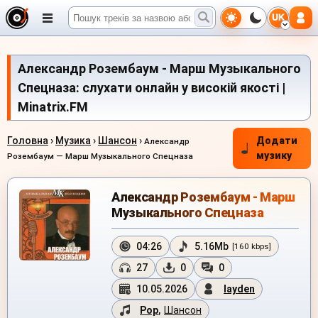
UK
Александр Розембаум - Марш Музыкального
Спецназа: слухати онлайн у високій якості |
Minatrix.FM
Головна
›
Музика
›
Шансон
›
Додати
Александр
музику
Розембаум — Марш Музыкального Спецназа
Александр Розембаум - Марш
Музыкального Спецназа
04:26
5.16Mb
[160 kbps]
27
0
0
10.05.2026
layden
Pop
,
Шансон