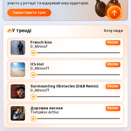
участь у ротації та відкривай нову аудиторію.
Завантажити трек
У тренді
Хочу сюди
French kiss
PROMO
D_Mironof
It's Hot
PROMO
D_Mironoff
Surmounting Obstacles (D&B Remix)
PROMO
D_Mironoff
Дорожка лесная
PROMO
Tretyakov Arthur