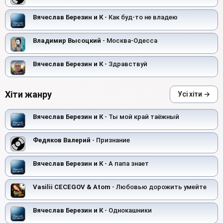
Вячеслав Березин и К
- Как буд-то не владею
Владимир Высоцкий
- Москва-Одесса
Вячеслав Березин и К
- Здравствуй
Хіти жанру
Усі хіти →
Вячеслав Березин и К
- Ты мой край таёжный
Федяков Валерий
- Признание
Вячеслав Березин и К
- А папа знает
Vasilii CECEGOV & Atom
- Любовью дорожить умейте
Вячеслав Березин и К
- Однокашники