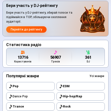
Бери участь у DJ-рейтингу
Бери участь у DJ-рейтингу, збирай голоси та
підіймайся в TOP, збільшуючи охоплення
аудиторії.
Перейти до рейтингу
Статистика радіо
13716
56907
361
Користувачів
Треків
DJ
Популярні жанри
Усі жанри
Pop
EDM
Dance Pop
Hip-hop/Rap
Trance
Rock