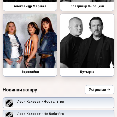
Александр Маршал
Владимир Высоцкий
Воровайки
Бутырка
Новинки жанру
Усі релізи →
Леся Калеват
- Ностальгия
Леся Калеват
- Не Баба-Яга