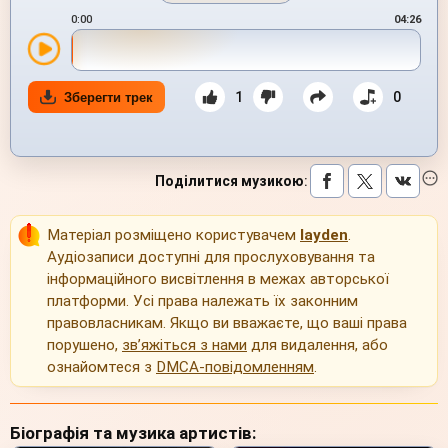
0:00
04:26
1
0
Зберегти трек
Поділитися музикою
:
Матеріал розміщено користувачем
layden
.
Аудіозаписи доступні для прослуховування та
інформаційного висвітлення в межах авторської
платформи. Усі права належать їх законним
правовласникам. Якщо ви вважаєте, що ваші права
порушено,
зв’яжіться з нами
для видалення, або
ознайомтеся з
DMCA-повідомленням
.
Біографія та музика артистів: