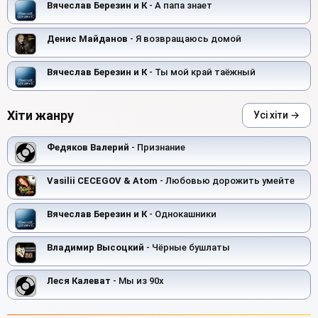
Вячеслав Березин и К
- А папа знает
Денис Майданов
- Я возвращаюсь домой
Вячеслав Березин и К
- Ты мой край таёжный
Хіти жанру
Усі хіти →
Федяков Валерий
- Признание
Vasilii CECEGOV & Atom
- Любовью дорожить умейте
Вячеслав Березин и К
- Однокашники
Владимир Высоцкий
- Чёрные бушлаты
Леся Калеват
- Мы из 90х