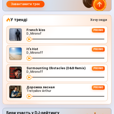
Завантажити трек
У тренді
Хочу сюди
French kiss
PROMO
D_Mironof
It's Hot
PROMO
D_Mironoff
Surmounting Obstacles (D&B Remix)
PROMO
D_Mironoff
Дорожка лесная
PROMO
Tretyakov Arthur
Бери участь у DJ-рейтингу