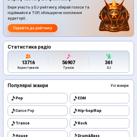
Бери участь у DJ-рейтингу, збирай голоси та
підіймайся в TOP, збільшуючи охоплення
аудиторії.
Перейти до рейтингу
Статистика радіо
13716
56907
361
Користувачів
Треків
DJ
Популярні жанри
Усі жанри
Pop
EDM
Dance Pop
Hip-hop/Rap
Trance
Rock
House
Drum&Bass