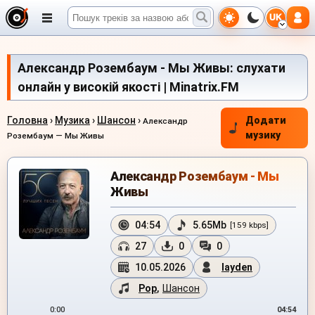
UK
Александр Розембаум - Мы Живы: слухати
онлайн у високій якості | Minatrix.FM
Головна
›
Музика
›
Шансон
›
Додати
Александр
музику
Розембаум — Мы Живы
Александр Розембаум - Мы
Живы
04:54
5.65Mb
[159 kbps]
27
0
0
10.05.2026
layden
Pop
,
Шансон
0:00
04:54