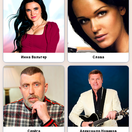
Инна Вальтер
Слава
Серёга
Александр Новиков