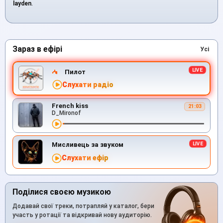
layden
.
Зараз в ефірі
Усі
Пилот
Слухати радіо
French kiss
21:03
D_Mironof
Мисливець за звуком
Слухати ефір
Поділися своєю музикою
Додавай свої треки, потрапляй у каталог, бери
участь у ротації та відкривай нову аудиторію.