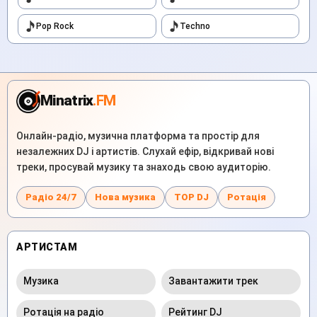
Pop Rock
Techno
Minatrix
.FM
Онлайн-радіо, музична платформа та простір для
незалежних DJ і артистів. Слухай ефір, відкривай нові
треки, просувай музику та знаходь свою аудиторію.
Радіо 24/7
Нова музика
TOP DJ
Ротація
АРТИСТАМ
Музика
Завантажити трек
Ротація на радіо
Рейтинг DJ