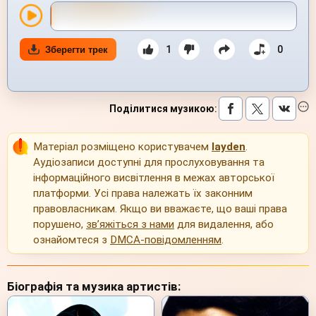
1
0
Зберегти трек
Поділитися музикою
:
Матеріал розміщено користувачем
layden
.
Аудіозаписи доступні для прослуховування та
інформаційного висвітлення в межах авторської
платформи. Усі права належать їх законним
правовласникам. Якщо ви вважаєте, що ваші права
порушено,
зв’яжіться з нами
для видалення, або
ознайомтеся з
DMCA-повідомленням
.
Біографія та музика артистів: