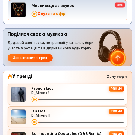
Мисливець за звуком
Слухати ефір
Поділися своєю музикою
Додавай свої треки, потрапляй у каталог, бери
участь у ротації та відкривай нову аудиторію.
Завантажити трек
У тренді
Хочу сюди
French kiss
PROMO
D_Mironof
It's Hot
PROMO
D_Mironoff
Surmounting Obstacles (D&B Remix)
PROMO