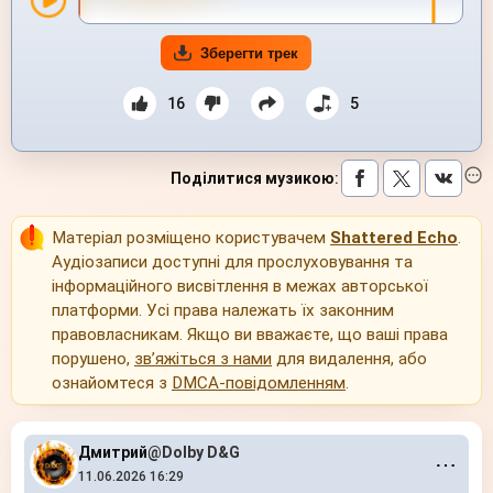
Зберегти трек
16
5
Поділитися музикою
:
Матеріал розміщено користувачем
Shattered Echo
.
Аудіозаписи доступні для прослуховування та
інформаційного висвітлення в межах авторської
платформи. Усі права належать їх законним
правовласникам. Якщо ви вважаєте, що ваші права
порушено,
зв’яжіться з нами
для видалення, або
ознайомтеся з
DMCA-повідомленням
.
Дмитрий
@Dolby D&G
⋯
11.06.2026 16:29