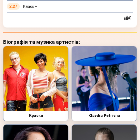
2:27
Класс +
0
Біографія та музика артистів:
Краски
Klavdia Petrivna