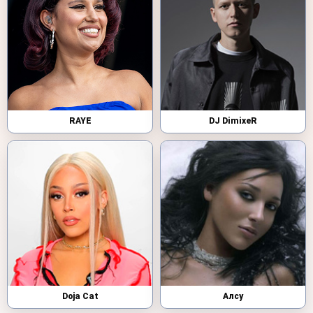
RAYE
DJ DimixeR
Doja Cat
Алсу