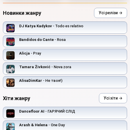
Новинки жанру
Усі релізи →
DJ Katya Kadykov
- Todo es relativo
Bandidos do Cante
- Rosa
Alicja
- Pray
Tamara Živković
- Nova zora
AlisaDimKar
- Не твоя!)
Хіти жанру
Усі хіти →
Dancefloor AI
- ГАРЯЧИЙ СЛІД
Arash & Helena
- One Day