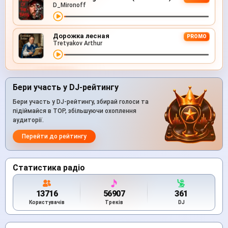
D_Mironoff
Дорожка лесная
PROMO
Tretyakov Arthur
Бери участь у DJ-рейтингу
Бери участь у DJ-рейтингу, збирай голоси та
підіймайся в TOP, збільшуючи охоплення
аудиторії.
Перейти до рейтингу
Статистика радіо
13716
56907
361
Користувачів
Треків
DJ