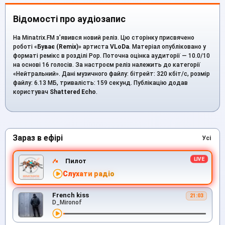
Відомості про аудіозапис
На Minatrix.FM з’явився новий реліз. Цю сторінку присвячено
роботі «
Буває (Remix)
» артиста
VLoDa
. Матеріал опубліковано у
форматі ремікс в розділі Pop. Поточна оцінка аудиторії — 10.0/10
на основі 16 голосів. За настроєм реліз належить до категорії
«Нейтральний». Дані музичного файлу: бітрейт: 320 кбіт/с, розмір
файлу: 6.13 МБ, тривалість: 159 секунд. Публікацію додав
користувач
Shattered Echo
.
Зараз в ефірі
Усі
Пилот
Слухати радіо
French kiss
21:03
D_Mironof