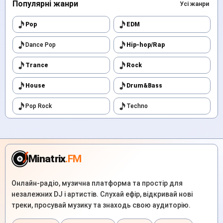
Популярні жанри
Усі жанри
Pop
EDM
Dance Pop
Hip-hop/Rap
Trance
Rock
House
Drum&Bass
Pop Rock
Techno
Minatrix
.FM
Онлайн-радіо, музична платформа та простір для
незалежних DJ і артистів. Слухай ефір, відкривай нові
треки, просувай музику та знаходь свою аудиторію.