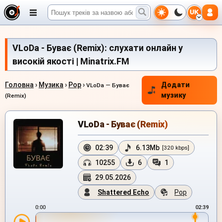
UK
VLoDa - Буває (Remix): слухати онлайн у
високій якості | Minatrix.FM
Головна
›
Музика
›
Pop
›
Додати
VLoDa — Буває
музику
(Remix)
VLoDa - Буває (Remix)
02:39
6.13Mb
[320 kbps]
10255
6
1
29.05.2026
Shattered Echo
Pop
0:00
02:39