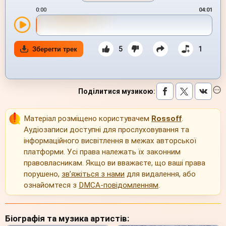
0:00
04:01
5
1
Зберегти трек
Поділитися музикою
:
Матеріал розміщено користувачем
Rossoff
.
Аудіозаписи доступні для прослуховування та
інформаційного висвітлення в межах авторської
платформи. Усі права належать їх законним
правовласникам. Якщо ви вважаєте, що ваші права
порушено,
зв’яжіться з нами
для видалення, або
ознайомтеся з
DMCA-повідомленням
.
Біографія та музика артистів: