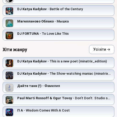
DJ Katya Kadykov
- Battle of the Century
Магелланово Облако
- Мышка
DJ FORTUNA
- To Love Like This
Хіти жанру
Усі хіти →
DJ Katya Kadykov
- This is a new poet (minatrix_edition)
DJ Katya Kadykov
- The Show‑watching maniac (minatrix_edition)
Дайте танк (!)
- Фамилия
Paul Marti Rossoff & Ogur Tovoy
- Don't Don't. Studio scratch demo 1997
П А
- Wisdom Comes With A Cost