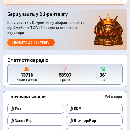
Бери участь у DJ-рейтингу
Бери участь у DJ-рейтингу, збирай голоси та
підіймайся в TOP, збільшуючи охоплення
аудиторії.
Перейти до рейтингу
Статистика радіо
13716
56907
361
Користувачів
Треків
DJ
Популярні жанри
Усі жанри
Pop
EDM
Dance Pop
Hip-hop/Rap