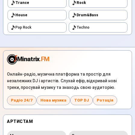
Trance
Rock
House
Drum&Bass
Pop Rock
Techno
Minatrix
.FM
Онлайн-радіо, музична платформа та простір для
незалежних DJ і артистів. Слухай ефір, відкривай нові
треки, просувай музику та знаходь свою аудиторію.
Радіо 24/7
Нова музика
TOP DJ
Ротація
АРТИСТАМ