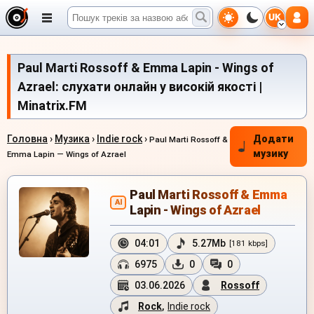
UK
Paul Marti Rossoff & Emma Lapin - Wings of
Azrael: слухати онлайн у високій якості |
Minatrix.FM
Головна
›
Музика
›
Indie rock
›
Додати
Paul Marti Rossoff &
музику
Emma Lapin — Wings of Azrael
Paul Marti Rossoff & Emma
AI
Lapin - Wings of Azrael
04:01
5.27Mb
[181 kbps]
6975
0
0
03.06.2026
Rossoff
Rock
,
Indie rock