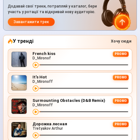
Додавай свої треки, потрапляй у каталог, бери
участь у ротації та відкривай нову аудиторію.
Завантажити трек
У тренді
Хочу сюди
French kiss
PROMO
D_Mironof
It's Hot
PROMO
D_Mironoff
Surmounting Obstacles (D&B Remix)
PROMO
D_Mironoff
Дорожка лесная
PROMO
Tretyakov Arthur