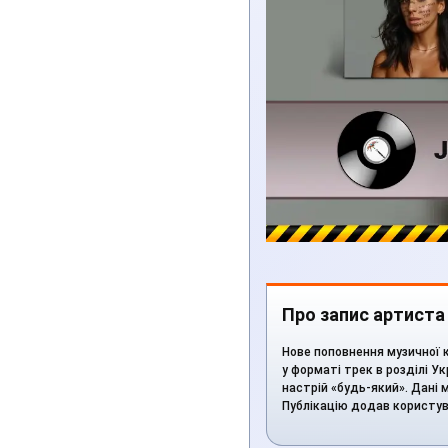
Про запис артиста
Нове поповнення музичної к
у форматі трек в розділі Ук
настрій «будь-який». Дані м
Публікацію додав користу