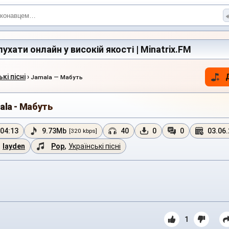
ухати онлайн у високій якості | Minatrix.FM
кі пісні
›
Jamala — Мабуть
ala - Мабуть
04:13
9.73Mb
40
0
0
03.06
[320 kbps]
layden
Pop
,
Українські пісні
1