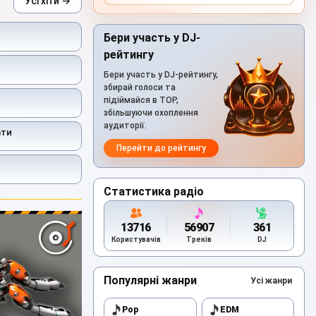
Усі хіти →
Бери участь у DJ-
рейтингу
Бери участь у DJ-рейтингу,
збирай голоси та
підіймайся в TOP,
збільшуючи охоплення
аудиторії.
ати
Перейти до рейтингу
Статистика радіо
13716
56907
361
Користувачів
Треків
DJ
Популярні жанри
Усі жанри
Pop
EDM