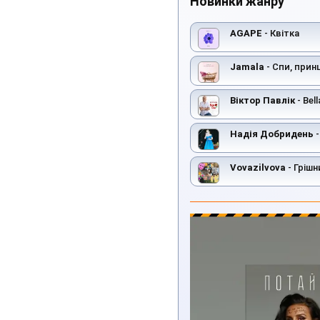
Новинки жанру
AGAPE
- Квітка
Jamala
- Спи, прин
Віктор Павлік
- Bel
Надія Добридень
-
Vovazilvova
- Грішн