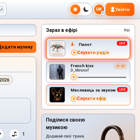
Увійти
UK
Зараз в ефірі
Усі
Пилот
Додати музику
Слухати радіо
French kiss
21:03
D_Mironof
.2026
Мисливець за звуком
Слухати ефір
Поділися своєю
музикою
1
Додавай свої треки,