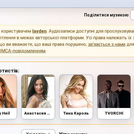
Поділитися музикою
:
о користувачем
layden
. Аудіозаписи доступні для прослуховува
ітлення в межах авторської платформи. Усі права належать їх
що ви вважаєте, що ваші права порушено,
зв’яжіться з нами
для
DMCA-повідомленням
.
ртистів:
y Heil
Анастасия Приходько
Тина Кароль
TVORCHI