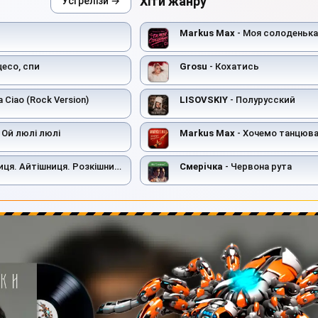
Хіти жанру
Усі релізи →
Markus Max
- Моя солоденька
цесо, спи
Grosu
- Кохатись
la Ciao (Rock Version)
LISOVSKIY
- Полурусский
 Ой люлi люлi
Markus Max
- Хочемо танцюв
иця. Айтішниця. Розкішниця
Смерiчка
- Червона рута