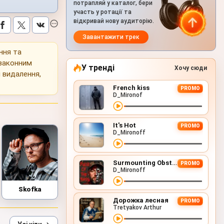
потрапляй у каталог, бери
участь у ротації та
відкривай нову аудиторію.
Завантажити трек
ння та
 законним
У тренді
Хочу сюди
 видалення,
French kiss
PROMO
D_Mironof
It's Hot
PROMO
D_Mironoff
Surmounting Obstacles (D&B Remix)
PROMO
D_Mironoff
Skofka
Дорожка лесная
PROMO
Tretyakov Arthur