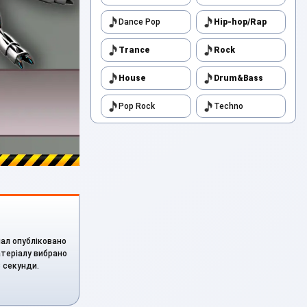
Dance Pop
Hip-hop/Rap
Trance
Rock
House
Drum&Bass
Pop Rock
Techno
іал опубліковано
матеріалу вибрано
3 секунди.