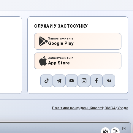
СЛУХАЙ У ЗАСТОСУНКУ
Завантажити в
Google Play
Завантажити в
App Store
Політика конфіденційності
•
DMCA
•
Угода