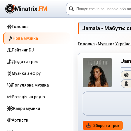
Minatrix
.FM
Головна
Jamala - Мабуть: сл
Нова музика
Головна
›
Музика
›
Українсь
Рейтинг DJ
Jam
Додати трек
Музика з ефіру
Популярна музика
Ротація на радіо
Жанри музики
Артисти
Зберегти трек