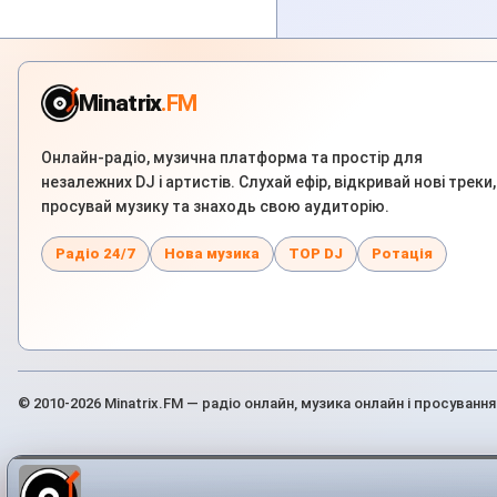
Minatrix
.FM
Онлайн-радіо, музична платформа та простір для
незалежних DJ і артистів. Слухай ефір, відкривай нові треки,
просувай музику та знаходь свою аудиторію.
Радіо 24/7
Нова музика
TOP DJ
Ротація
© 2010-2026 Minatrix.FM — радіо онлайн, музика онлайн і просування