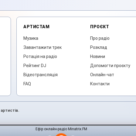
АРТИСТАМ
ПРОЄКТ
Музика
Про радіо
Завантажити трек
Розклад
Ротація на радіо
Новини
Рейтинг DJ
Допомогти проєкту
Відеотрансляція
Онлайн-чат
FAQ
Контакти
 артистів.
Ефір онлайн-радіо Minatrix.FM