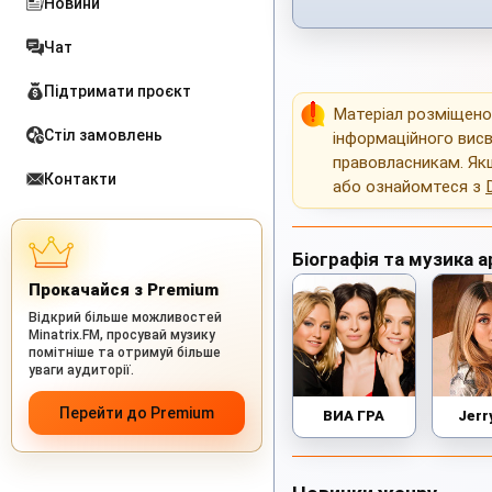
Новини
Чат
Підтримати проєкт
Матеріал розміщен
Стіл замовлень
інформаційного висв
правовласникам. Як
Контакти
або ознайомтеся з
Біографія та музика а
Прокачайся з Premium
Відкрий більше можливостей
Minatrix.FM, просувай музику
помітніше та отримуй більше
уваги аудиторії.
Перейти до Premium
ВИА ГРА
Jerr