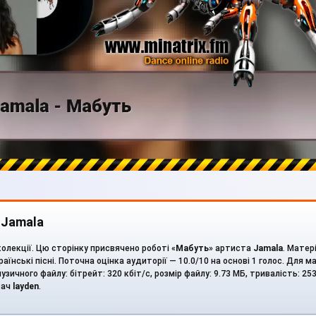
 Jamala
олекції. Цю сторінку присвячено роботі «
Мабуть
» артиста
Jamala
. Матер
раїнські пісні. Поточна оцінка аудиторії — 10.0/10 на основі 1 голос. Для 
узичного файлу: бітрейт: 320 кбіт/с, розмір файлу: 9.73 МБ, тривалість: 25
вач
layden
.