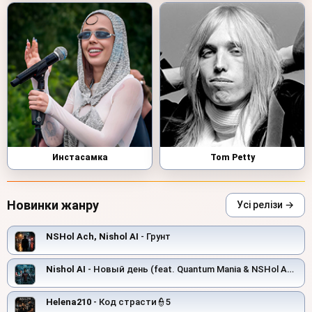
Инстасамка
Tom Petty
Новинки жанру
Усі релізи →
NSHol Ach, Nishol AI
- Грунт
Nishol AI
- Новый день (feat. Quantum Mania & NSHol Ach)
Helena210
- Код страсти👮5