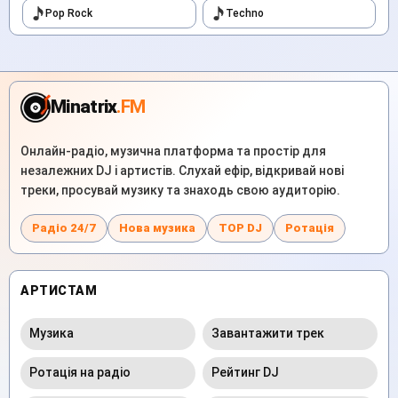
Pop Rock
Techno
Minatrix
.FM
Онлайн-радіо, музична платформа та простір для
незалежних DJ і артистів. Слухай ефір, відкривай нові
треки, просувай музику та знаходь свою аудиторію.
Радіо 24/7
Нова музика
TOP DJ
Ротація
АРТИСТАМ
Музика
Завантажити трек
Ротація на радіо
Рейтинг DJ