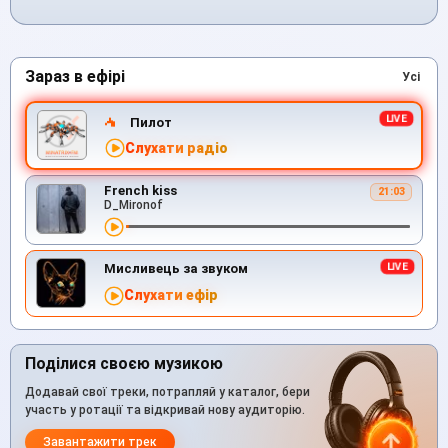
Зараз в ефірі
Усі
Пилот
Слухати радіо
French kiss
21:03
D_Mironof
Мисливець за звуком
Слухати ефір
Поділися своєю музикою
Додавай свої треки, потрапляй у каталог, бери
участь у ротації та відкривай нову аудиторію.
Завантажити трек