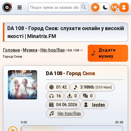
UK
DA 108 - Город Снов: слухати онлайн у високій
якості | Minatrix.FM
Головна
›
Музика
›
Hip-hop/Rap
›
Додати
DA 108 —
музику
Город Снов
DA 108 - Город Снов
01:42
3.98Mb
[320 kbps]
16
0
0
04.06.2026
layden
Hip-hop/Rap
0:00
01:42