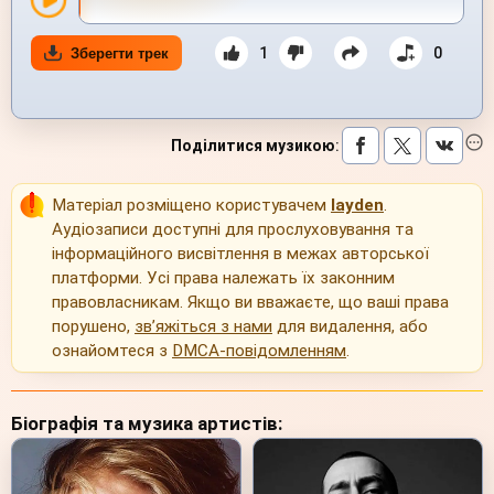
1
0
Зберегти трек
Поділитися музикою
:
Матеріал розміщено користувачем
layden
.
Аудіозаписи доступні для прослуховування та
інформаційного висвітлення в межах авторської
платформи. Усі права належать їх законним
правовласникам. Якщо ви вважаєте, що ваші права
порушено,
зв’яжіться з нами
для видалення, або
ознайомтеся з
DMCA-повідомленням
.
Біографія та музика артистів: