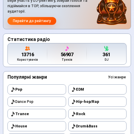
Бери участь у DJ-рейтингу, збирай голоси та
підіймайся в TOP, збільшуючи охоплення
аудиторії.
Перейти до рейтингу
Статистика радіо
13716
56907
361
Користувачів
Треків
DJ
Популярні жанри
Усі жанри
Pop
EDM
Dance Pop
Hip-hop/Rap
Trance
Rock
House
Drum&Bass