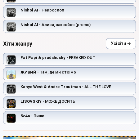
Nishol AI
- Нейрослоп
Nishol AI
- Алиса, закройся (promo)
Хіти жанру
Усі хіти →
Fat Papi & prodshushy
- FREAKED OUT
ЖИВИЙ
- Там, де ми стоїмо
Kanye West & Andre Troutman
- ALL THE LOVE
LISOVSKIY
- МОЖЕ ДОСИТЬ
Бо4а
- Пиши