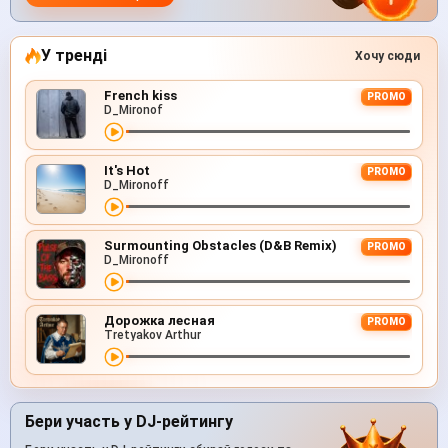
У тренді
Хочу сюди
French kiss
PROMO
D_Mironof
It's Hot
PROMO
D_Mironoff
Surmounting Obstacles (D&B Remix)
PROMO
D_Mironoff
Дорожка лесная
PROMO
Tretyakov Arthur
Бери участь у DJ-рейтингу