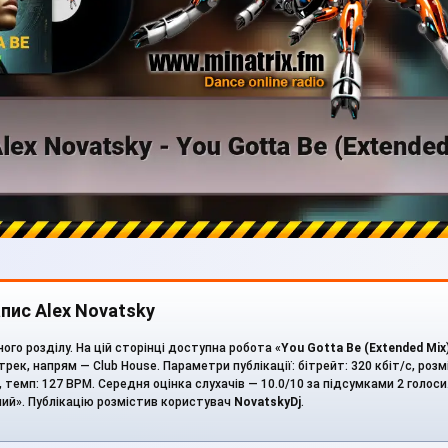
пис Alex Novatsky
го розділу. На цій сторінці доступна робота «
You Gotta Be (Extended Mix
трек, напрям — Club House. Параметри публікації: бітрейт: 320 кбіт/с, розмі
, темп: 127 BPM. Середня оцінка слухачів — 10.0/10 за підсумками 2 голос
ший». Публікацію розмістив користувач
NovatskyDj
.