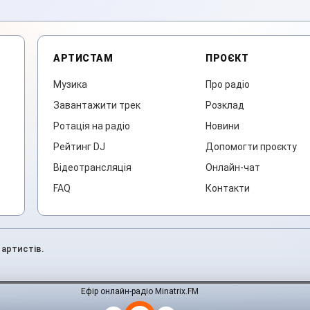
АРТИСТАМ
ПРОЄКТ
Музика
Про радіо
Завантажити трек
Розклад
Ротація на радіо
Новини
Рейтинг DJ
Допомогти проєкту
Відеотрансляція
Онлайн-чат
FAQ
Контакти
 артистів.
Ефір онлайн-радіо Minatrix.FM