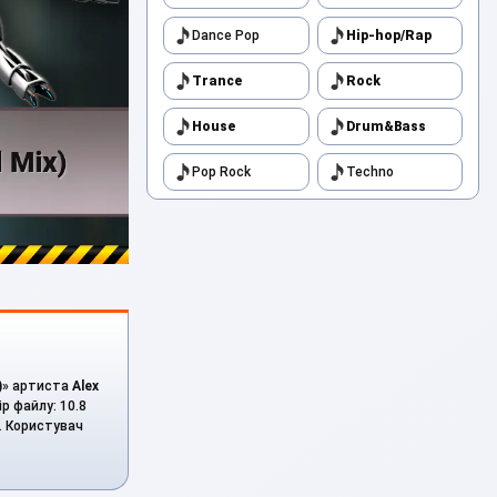
Dance Pop
Hip-hop/Rap
Trance
Rock
House
Drum&Bass
Pop Rock
Techno
)
» артиста
Alex
р файлу: 10.8
и. Користувач