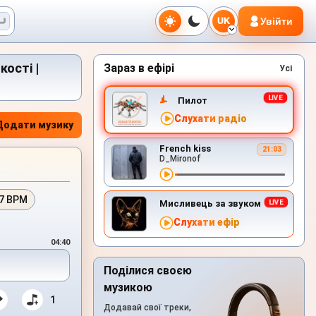
Увійти
UK
кості |
Зараз в ефірі
Усі
Пилот
Слухати радіо
Додати музику
French kiss
21:03
D_Mironof
7 BPM
Мисливець за звуком
Слухати ефір
04:40
Поділися своєю
музикою
1
Додавай свої треки,