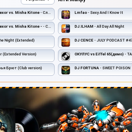
xor vs. Misha Kitone
- Слезы-Вода (A LIFE STYLE juicy remix 2)
Lmfao
- Sexy And I Know It
xor vs. Misha Kitone -
- Слезы-Вода (A LIFE STYLE juicy remix )
DJ.ILHAM
- All Day All Night
he Night (Extended)
DJ CENCE
- JULY PODCAST #47
r (Extended Version)
ОКУЛУС vs Eiffel 65(демо)
- Т
ья Брют (Club version)
DJ FORTUNA
- SWEET POISON