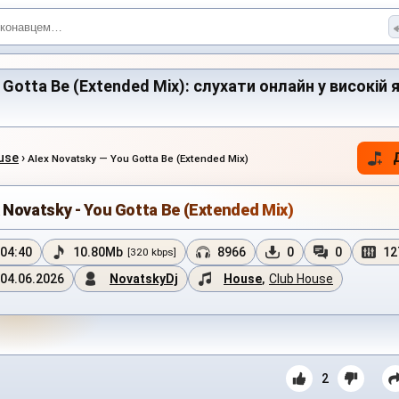
 Gotta Be (Extended Mix): слухати онлайн у високій я
use
›
Alex Novatsky — You Gotta Be (Extended Mix)
 Novatsky - You Gotta Be (Extended Mix)
04:40
10.80Mb
8966
0
0
12
[320 kbps]
04.06.2026
NovatskyDj
House
,
Club House
2