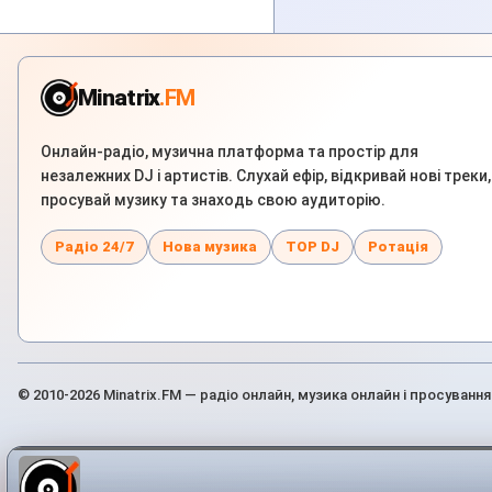
Minatrix
.FM
Онлайн-радіо, музична платформа та простір для
незалежних DJ і артистів. Слухай ефір, відкривай нові треки,
просувай музику та знаходь свою аудиторію.
Радіо 24/7
Нова музика
TOP DJ
Ротація
© 2010-2026 Minatrix.FM — радіо онлайн, музика онлайн і просування