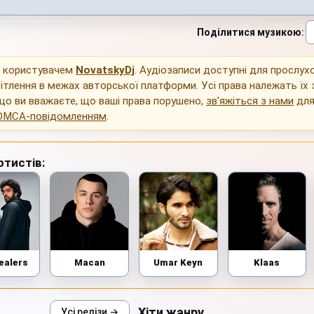
Поділитися музикою
:
о користувачем
NovatskyDj
. Аудіозаписи доступні для прослух
ітлення в межах авторської платформи. Усі права належать їх
що ви вважаєте, що ваші права порушено,
зв’яжіться з нами
для
DMCA-повідомленням
.
ртистів:
ealers
Macan
Umar Keyn
Klaas
Хіти жанру
Усі релізи →