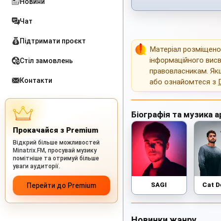
Новини
Чат
Підтримати проєкт
Матеріал розміщен
інформаційного висв
Стіл замовлень
правовласникам. Як
Контакти
або ознайомтеся з
Біографія та музика а
Прокачайся з Premium
Відкрий більше можливостей
Minatrix.FM, просувай музику
помітніше та отримуй більше
уваги аудиторії.
SAGI
Cat D
Перейти до Premium
Новинки жанру