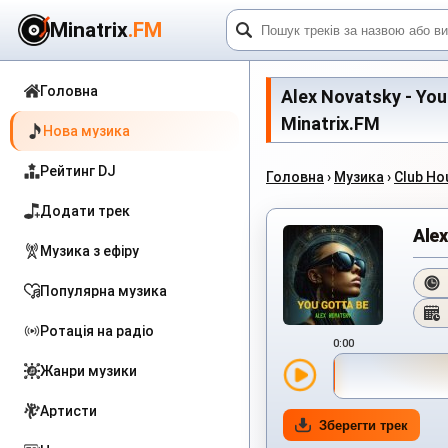
Minatrix
.FM
Головна
Alex Novatsky - You
Minatrix.FM
Нова музика
Рейтинг DJ
Головна
›
Музика
›
Club Ho
Додати трек
Alex
Музика з ефіру
Популярна музика
Ротація на радіо
0:00
Жанри музики
Артисти
Зберегти трек