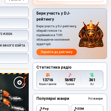
Бери участь у DJ-
рейтингу
Бери участь у DJ-рейтингу,
збирай голоси та
2 #2026
підіймайся в TOP,
збільшуючи охоплення
аудиторії.
АК МНОГО ХЭЙТА
Перейти до рейтингу
Статистика радіо
13716
56907
361
Користувачів
Треків
DJ
Популярні жанри
Усі жанри
Pop
EDM