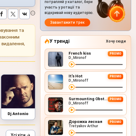
потрапляй у каталог, бери
участь у ротації та
відкривай нову аудиторію.
Завантажити трек
овування та
 законним
У тренді
Хочу сюди
 видалення,
French kiss
PROMO
D_Mironof
It's Hot
PROMO
D_Mironoff
Surmounting Obstacles (D&B Remix)
PROMO
D_Mironoff
Dj Antonio
Дорожка лесная
PROMO
Tretyakov Arthur
Усі хіти →