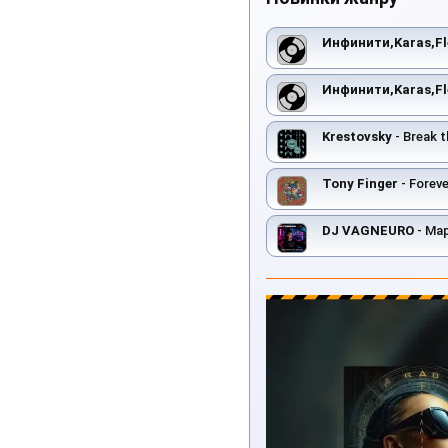
Инфинити,Karas,Fle
Инфинити,Karas,Fle
Krestovsky
- Break t
Tony Finger
- Foreve
DJ VAGNEURO
- Мар