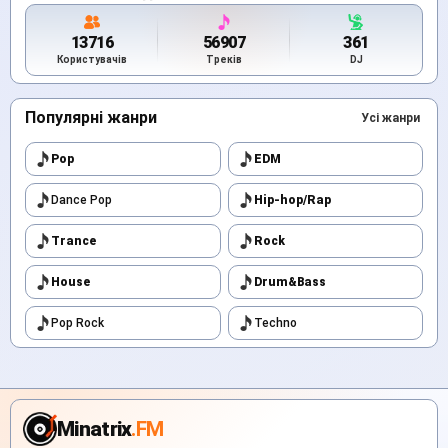
13716
56907
361
Користувачів
Треків
DJ
Популярні жанри
Усі жанри
Pop
EDM
Dance Pop
Hip-hop/Rap
Trance
Rock
House
Drum&Bass
Pop Rock
Techno
Minatrix
.FM