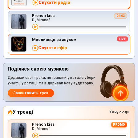
Слухати радіо
French kiss
21:03
D_Mironof
Мисливець за звуком
Слухати ефір
Поділися своєю музикою
Додавай свої треки, потрапляй у каталог, бери
участь у ротації та відкривай нову аудиторію.
Завантажити трек
У тренді
Хочу сюди
French kiss
PROMO
D_Mironof