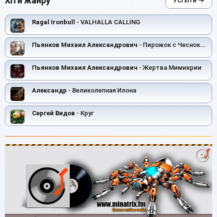
Хіти жанру
Усі хіти →
Ragal Ironbull
- VALHALLA CALLING
Пьянков Михаил Александрович
- Пирожок с Чесноком
Пьянков Михаил Александрович
- Жертва Мимикрии
Александр
- Великолепная Илона
Сергей Видов
- Круг