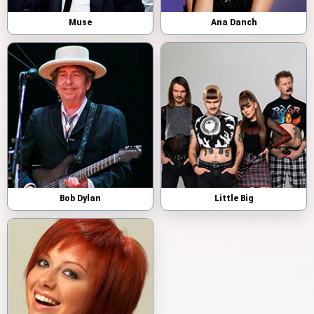
Muse
Ana Danch
Bob Dylan
Little Big