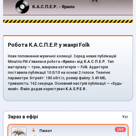
Робота К.А.С.П.Е.Р. у жанрі Folk
Нове поповнення музичної колекції. Серед нових публікацій
Minatrix.FM з’явилася робота «
Ярило
» від
К.А.С.П.Е.Р.
. Тип
матеріалу — трек, жанрова категорія — Folk. Аудиторія
поставила публікації 10.0/10 на основі 2 голоси. Технічні
параметри: бітрейт: 180 кбіт/с, розмір файлу: 3.49 МБ,
тривалість: 162 секунди. Основний настрій публікації — «будь-
який». Файл додав користувач
K.A.S.P.E.R.
.
Зараз в ефірі
Усі
Пилот