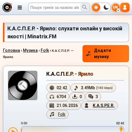
UK
К.А.С.П.Е.Р. - Ярило: слухати онлайн у високій
якості | Minatrix.FM
Головна
›
Музика
›
Folk
›
Додати
К.А.С.П.Е.Р. —
музику
Ярило
К.А.С.П.Е.Р. - Ярило
02:42
3.49Mb
[180 kbps]
6704
0
3
21.06.2026
K.A.S.P.E.R.
Folk
0:00
02:42