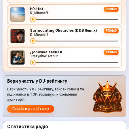
It's Hot
PROMO
D_Mironoff
Surmounting Obstacles (D&B Remix)
PROMO
D_Mironoff
Дорожка лесная
PROMO
Tretyakov Arthur
Бери участь у DJ-рейтингу
Бери участь у DJ-рейтингу, збирай голоси та
підіймайся в TOP, збільшуючи охоплення
аудиторії.
Перейти до рейтингу
Статистика радіо