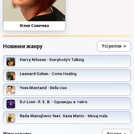
Юлия Савичева
Новинки жанру
Усі релізи →
Harry Nilsson
- Everybody's Talking
Leonard Cohen
- Come Healing
Yves Montand
- Bella ciao
DJ-Lion- Л. Е. В.
- Однажды в тайге
Rada Manojlovic feat. Sasa Matic
- Mesaj mala