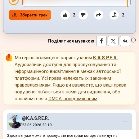
2
2
Зберегти трек
Поділитися музикою
:
Матеріал розміщено користувачем
K.A.S.P.E.R.
.
Аудіозаписи доступні для прослуховування та
інформаційного висвітлення в межах авторської
платформи. Усі права належать їх законним
правовласникам. Якщо ви вважаєте, що ваші права
порушено,
зв’яжіться з нами
для видалення, або
ознайомтеся з
DMCA-повідомленням
.
@K.A.S.P.E.R.
⋯
23.06.2026 23:19
Здесь вы уже можете прослушать все треки которые выйдут на