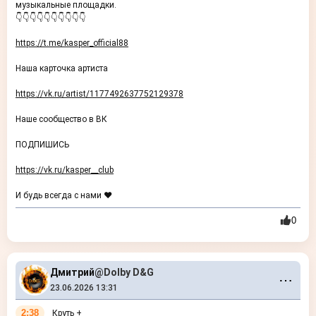
музыкальные площадки.
👇👇👇👇👇👇👇👇👇👇
https://t.me/kasper_official88
Наша карточка артиста
https://vk.ru/artist/1177492637752129378
Наше сообщество в ВК
ПОДПИШИСЬ
https://vk.ru/kasper__club
И будь всегда с нами ❤️
0
Дмитрий
@Dolby D&G
⋯
23.06.2026 13:31
2:38
Круть +