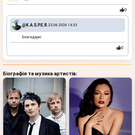
0
@K.A.S.P.E.R.
23.06.2026 14:33
Благадарю
0
Біографія та музика артистів: