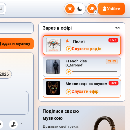
Увійти
UK
Зараз в ефірі
Усі
Пилот
Додати музику
Слухати радіо
French kiss
21:03
D_Mironof
.2026
Мисливець за звуком
Слухати ефір
Поділися своєю
музикою
1
Додавай свої треки,