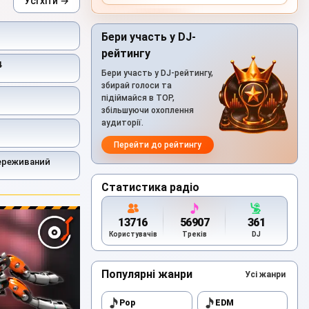
Усі хіти →
Бери участь у DJ-
рейтингу
4
Бери участь у DJ-рейтингу,
збирай голоси та
підіймайся в TOP,
збільшуючи охоплення
аудиторії.
Перейти до рейтингу
ереживаний
Статистика радіо
13716
56907
361
Користувачів
Треків
DJ
Популярні жанри
Усі жанри
Pop
EDM