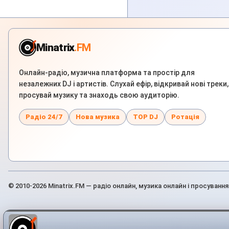
Minatrix
.FM
Онлайн-радіо, музична платформа та простір для
незалежних DJ і артистів. Слухай ефір, відкривай нові треки,
просувай музику та знаходь свою аудиторію.
Радіо 24/7
Нова музика
TOP DJ
Ротація
© 2010-2026 Minatrix.FM — радіо онлайн, музика онлайн і просування