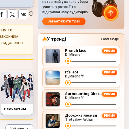
потрапляй у каталог, бери
участь у ротації та
відкривай нову аудиторію.
Завантажити трек
ння та
 законним
У тренді
Хочу сюди
 видалення,
French kiss
PROMO
D_Mironof
It's Hot
PROMO
D_Mironoff
Surmounting Obstacles (D&B Remix)
PROMO
D_Mironoff
Несчастный Случай
Дорожка лесная
PROMO
Tretyakov Arthur