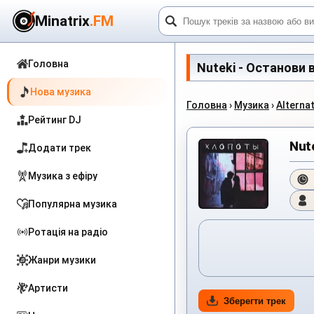
Minatrix
.FM
Головна
Nuteki - Останови в
Нова музика
Головна
›
Музика
›
Alterna
Рейтинг DJ
Nut
Додати трек
Музика з ефіру
Популярна музика
Ротація на радіо
Жанри музики
Артисти
Зберегти трек