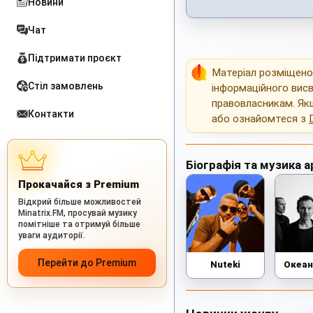
Новини
Чат
Підтримати проєкт
Матеріал розміщен
Стіл замовлень
інформаційного висв
правовласникам. Як
Контакти
або ознайомтеся з
Біографія та музика а
Прокачайся з Premium
Відкрий більше можливостей
Minatrix.FM, просувай музику
помітніше та отримуй більше
уваги аудиторії.
Перейти до Premium
Nuteki
Океан