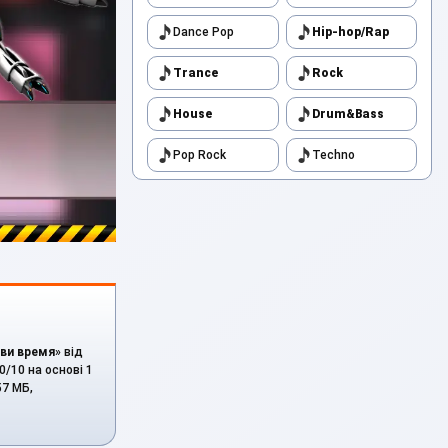
Dance Pop
Hip-hop/Rap
Trance
Rock
House
Drum&Bass
Pop Rock
Techno
ви время
» від
0/10 на основі 1
57 МБ,