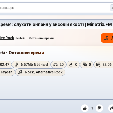
ремя: слухати онлайн у високій якості | Minatrix.FM
tive Rock
›
Nuteki — Останови время
eki - Останови время
02:47
6.57Mb
20
0
0
22.06
[320 kbps]
layden
Rock
,
Alternative Rock
1