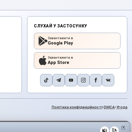
СЛУХАЙ У ЗАСТОСУНКУ
Завантажити в
Google Play
Завантажити в
App Store
Політика конфіденційності
•
DMCA
•
Угода