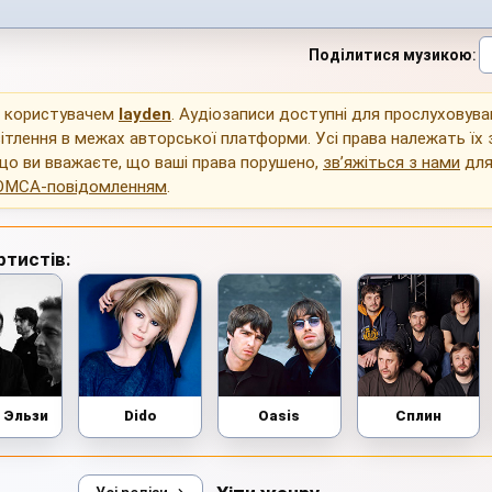
Поділитися музикою
:
о користувачем
layden
. Аудіозаписи доступні для прослуховува
ітлення в межах авторської платформи. Усі права належать їх
що ви вважаєте, що ваші права порушено,
зв’яжіться з нами
для
DMCA-повідомленням
.
ртистів:
 Эльзи
Dido
Oasis
Сплин