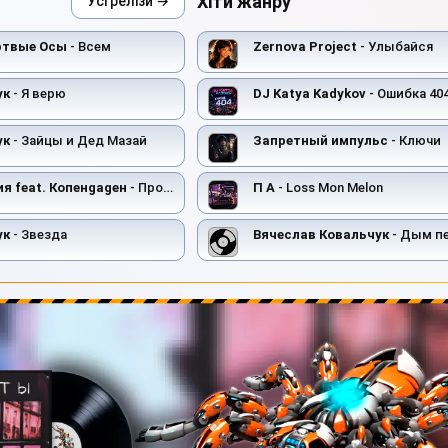
Хіти жанру
Усі релізи →
ёртвые Осы
- Всем
Zernova Project
- Улыбайся
ук
- Я верю
DJ Katya Kadykov
- Ошибка 40
ук
- Зайцы и Дед Мазай
Запретный импульс
- Ключи
я feat. Копенgаgен
- Прощать легко
П А
- Loss Mon Melon
ук
- Звезда
Вячеслав Ковальчук
- Дым п