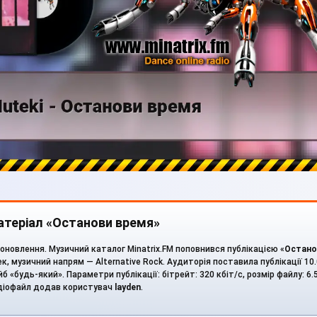
атеріал «Останови время»
новлення. Музичний каталог Minatrix.FM поповнився публікацією «
Остано
ек, музичний напрям — Alternative Rock. Аудиторія поставила публікації 10.
йб «будь-який». Параметри публікації: бітрейт: 320 кбіт/с, розмір файлу: 6.
удіофайл додав користувач
layden
.