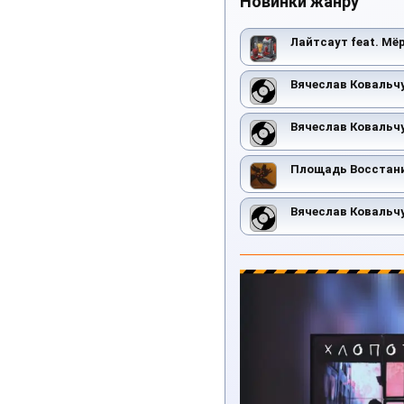
Новинки жанру
Лайтсаут feat. М
Вячеслав Ковальч
Вячеслав Ковальч
Площадь Восстани
Вячеслав Ковальч