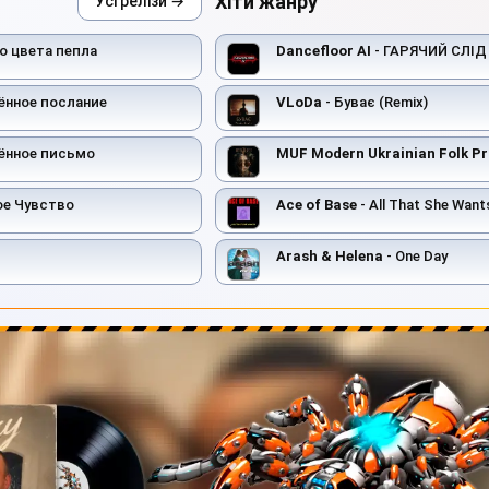
Хіти жанру
Усі релізи →
о цвета пепла
Dancefloor AI
- ГАРЯЧИЙ СЛІД
ённое послание
VLoDa
- Буває (Remix)
ённое письмо
MUF Modern Ukrainian Folk Pr
ое Чувство
Ace of Base
- All That She Want
Arash & Helena
- One Day