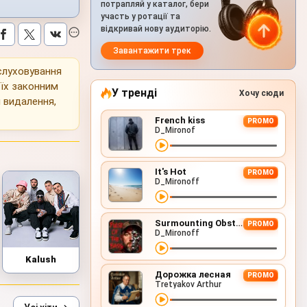
потрапляй у каталог, бери
участь у ротації та
відкривай нову аудиторію.
Завантажити трек
ослуховування
 їх законним
У тренді
Хочу сюди
 видалення,
French kiss
PROMO
D_Mironof
It's Hot
PROMO
D_Mironoff
Surmounting Obstacles (D&B Remix)
PROMO
D_Mironoff
Kalush
Дорожка лесная
PROMO
Tretyakov Arthur