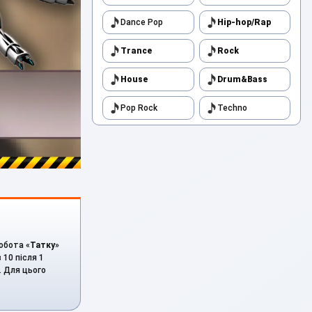
Dance Pop
Hip-hop/Rap
Trance
Rock
House
Drum&Bass
Pop Rock
Techno
обота «
Татку
»
 10 після 1
. Для цього