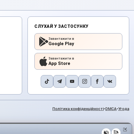
СЛУХАЙ У ЗАСТОСУНКУ
Завантажити в
Google Play
Завантажити в
App Store
Політика конфіденційності
•
DMCA
•
Угода