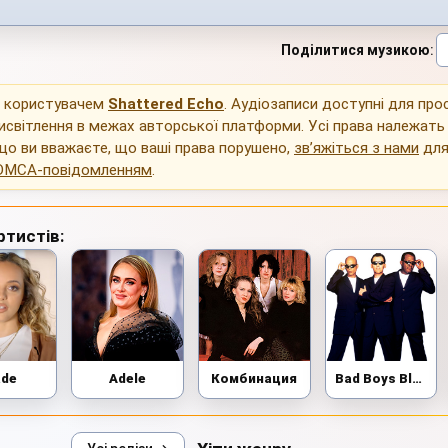
Поділитися музикою
:
о користувачем
Shattered Echo
. Аудіозаписи доступні для пр
исвітлення в межах авторської платформи. Усі права належать
що ви вважаєте, що ваші права порушено,
зв’яжіться з нами
для
DMCA-повідомленням
.
ртистів:
ade
Adele
Комбинация
Bad Boys Blue