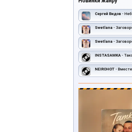
Новинки жанру
Сергей Видов
- Неб
Swetlana
- Заговор
Swetlana
- Заговор
INSTASAMKA
- Так
NEIROHOT
- Вместе