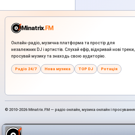
Minatrix
.FM
Онлайн-радіо, музична платформа та простір для
незалежних DJ і артистів. Слухай ефір, відкривай нові треки,
просувай музику та знаходь свою аудиторію.
Радіо 24/7
Нова музика
TOP DJ
Ротація
© 2010-2026 Minatrix.FM — радіо онлайн, музика онлайн і просування