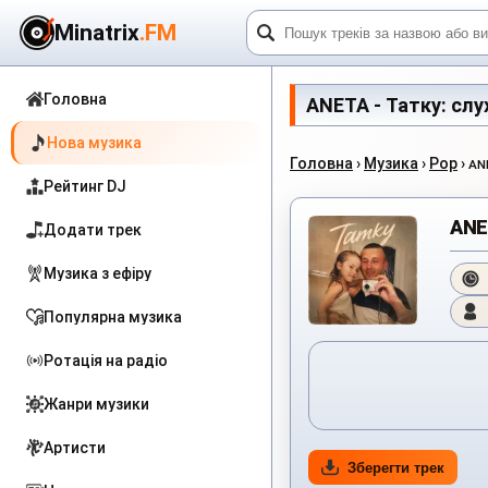
Minatrix
.FM
Головна
ANETA - Татку: слух
Нова музика
Головна
›
Музика
›
Pop
›
AN
Рейтинг DJ
ANE
Додати трек
Музика з ефіру
Популярна музика
Ротація на радіо
Жанри музики
Артисти
Зберегти трек