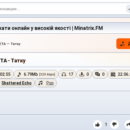
ати онлайн у високій якості | Minatrix.FM
ETA — Татку
TA - Татку
02:55
6.79Mb
17
0
0
22.06
[320 kbps]
Shattered Echo
Pop
1