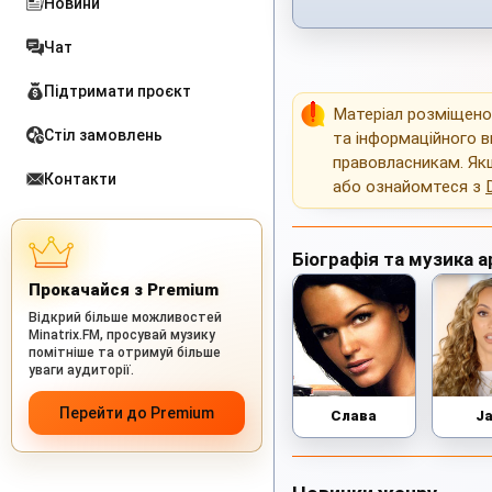
Новини
Чат
Підтримати проєкт
Матеріал розміщен
Стіл замовлень
та інформаційного в
правовласникам. Як
Контакти
або ознайомтеся з
Біографія та музика а
Прокачайся з Premium
Відкрий більше можливостей
Minatrix.FM, просувай музику
помітніше та отримуй більше
уваги аудиторії.
Перейти до Premium
Слава
J