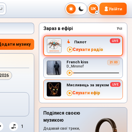
Увійти
UK
Зараз в ефірі
Усі
Пилот
Додати музику
Слухати радіо
French kiss
21:03
D_Mironof
.2026
Мисливець за звуком
Слухати ефір
Поділися своєю
музикою
1
Додавай свої треки,