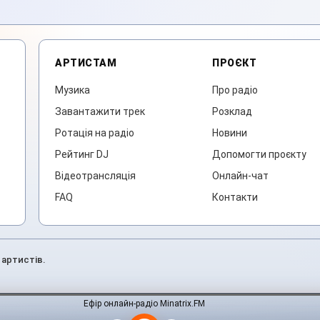
АРТИСТАМ
ПРОЄКТ
Музика
Про радіо
Завантажити трек
Розклад
Ротація на радіо
Новини
Рейтинг DJ
Допомогти проєкту
Відеотрансляція
Онлайн-чат
FAQ
Контакти
 артистів.
Ефір онлайн-радіо Minatrix.FM