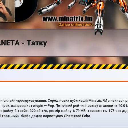
 онлайн-прослуховування. Серед нових публікацій Minatrix.FM з’явилася р
 трек, жанрова категорія — Pop. Поточний рейтинг релізу становить 10.0 із
файлу: бітрейт: 320 кбіт/с, розмір файлу: 6.79 МБ, тривалість: 175 секунд
ейтральний». Файл додав користувач
Shattered Echo
.