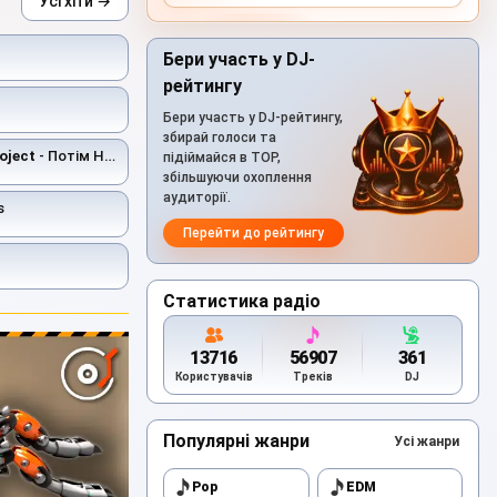
Усі хіти →
Бери участь у DJ-
рейтингу
Бери участь у DJ-рейтингу,
збирай голоси та
oject
- Потім Не Буде
підіймайся в TOP,
збільшуючи охоплення
аудиторії.
s
Перейти до рейтингу
Статистика радіо
13716
56907
361
Користувачів
Треків
DJ
Популярні жанри
Усі жанри
Pop
EDM