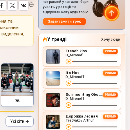
потрапляй у каталог, бери
участь у ротації та
відкривай нову аудиторію.
ння та
Завантажити трек
 законним
 видалення,
У тренді
Хочу сюди
French kiss
PROMO
D_Mironof
It's Hot
PROMO
D_Mironoff
Surmounting Obstacles (D&B Remix)
PROMO
D_Mironoff
7Б
Дорожка лесная
PROMO
Tretyakov Arthur
Усі хіти →