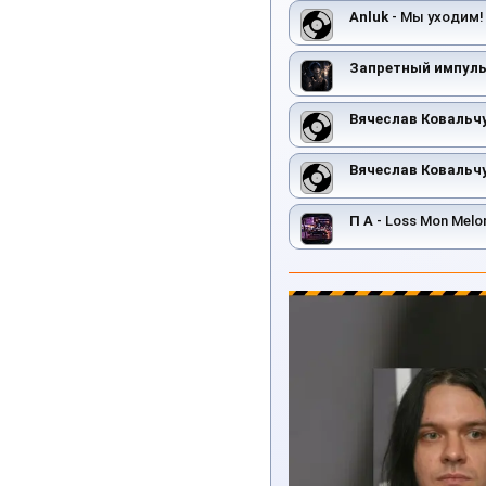
Anluk
- Мы уходим!
Запретный импул
Вячеслав Ковальч
Вячеслав Ковальч
П А
- Loss Mon Melo