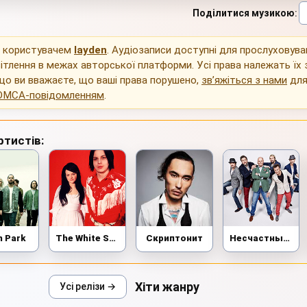
Поділитися музикою
:
о користувачем
layden
. Аудіозаписи доступні для прослуховува
ітлення в межах авторської платформи. Усі права належать їх
що ви вважаєте, що ваші права порушено,
зв’яжіться з нами
для
DMCA-повідомленням
.
ртистів:
n Park
The White Stripes
Скриптонит
Несчастный Случай
Хіти жанру
Усі релізи →