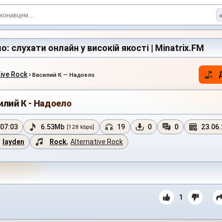
: слухати онлайн у високій якості | Minatrix.FM
tive Rock
›
Василий К — Надоело
илий К - Надоело
07:03
6.53Mb
19
0
0
23.06
[128 kbps]
layden
Rock
,
Alternative Rock
1