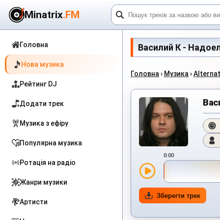
Minatrix
.FM
Головна
Василий К - Надоело
Нова музика
Головна
›
Музика
›
Alterna
Рейтинг DJ
Вас
Додати трек
Музика з ефіру
Популярна музика
0:00
Ротація на радіо
Жанри музики
Зберегти трек
Артисти