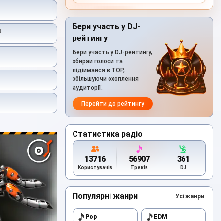
Бери участь у DJ-
4
рейтингу
Бери участь у DJ-рейтингу,
збирай голоси та
підіймайся в TOP,
збільшуючи охоплення
аудиторії.
Перейти до рейтингу
Статистика радіо
13716
56907
361
Користувачів
Треків
DJ
Популярні жанри
Усі жанри
Pop
EDM