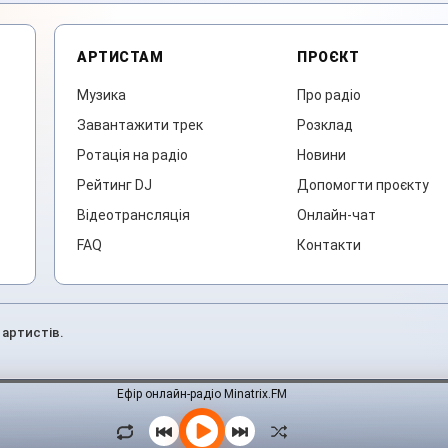
АРТИСТАМ
ПРОЄКТ
Музика
Про радіо
Завантажити трек
Розклад
Ротація на радіо
Новини
Рейтинг DJ
Допомогти проєкту
Відеотрансляція
Онлайн-чат
FAQ
Контакти
 артистів.
Ефір онлайн-радіо Minatrix.FM