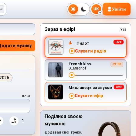
Увійти
UK
Зараз в ефірі
Усі
Пилот
Додати музику
Слухати радіо
French kiss
21:03
D_Mironof
.2026
Мисливець за звуком
Слухати ефір
07:03
Поділися своєю
1
музикою
Додавай свої треки,