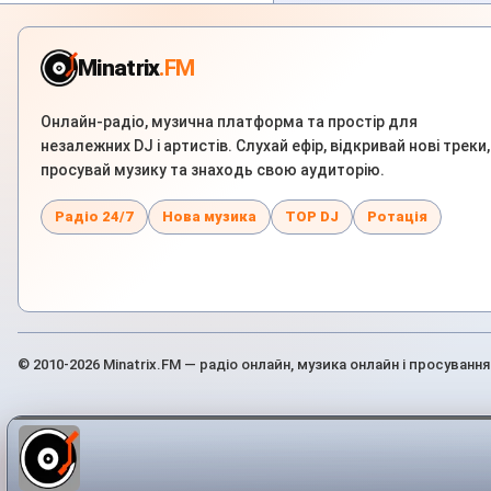
Minatrix
.FM
Онлайн-радіо, музична платформа та простір для
незалежних DJ і артистів. Слухай ефір, відкривай нові треки,
просувай музику та знаходь свою аудиторію.
Радіо 24/7
Нова музика
TOP DJ
Ротація
© 2010-2026 Minatrix.FM — радіо онлайн, музика онлайн і просування