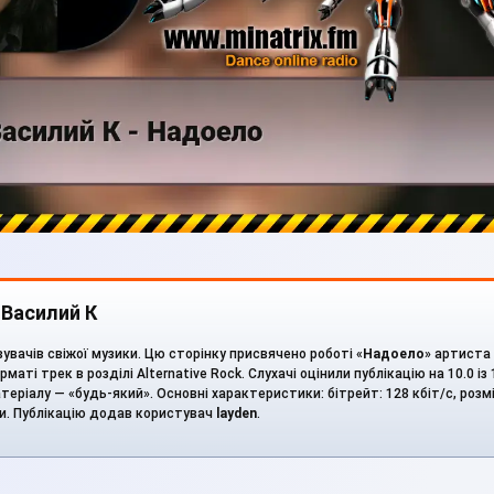
 Василий К
вувачів свіжої музики. Цю сторінку присвячено роботі «
Надоело
» артиста
маті трек в розділі Alternative Rock. Слухачі оцінили публікацію на 10.0 із
теріалу — «будь-який». Основні характеристики: бітрейт: 128 кбіт/с, розмі
ди. Публікацію додав користувач
layden
.