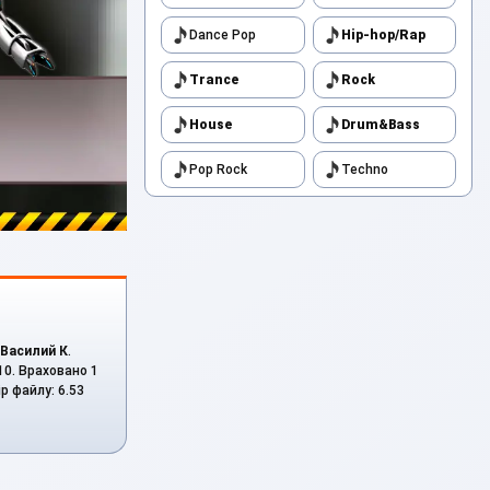
Dance Pop
Hip-hop/Rap
Trance
Rock
House
Drum&Bass
Pop Rock
Techno
Василий К
.
 10. Враховано 1
р файлу: 6.53