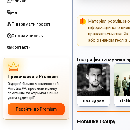
Новини
Чат
Матеріал розміщен
Підтримати проєкт
інформаційного висв
правовласникам. Як
Стіл замовлень
або ознайомтеся з
Контакти
Біографія та музика а
Прокачайся з Premium
Відкрий більше можливостей
Minatrix.FM, просувай музику
помітніше та отримуй більше
уваги аудиторії.
Паліндром
Linki
Перейти до Premium
Новинки жанру