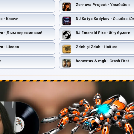
Zernova Project
- Улыбайся
ьс
- Ключи
DJ Katya Kadykov
- Ошибка 40
ук
- Дым переживаний
RJ Emerald Fire
- Жгу бумаги
ук
- Школа
Zdob şi Zdub
- Haitura
n
honestav & mgk
- Crash First