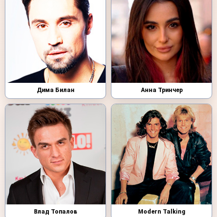
Дима Билан
Анна Тринчер
Влад Топалов
Modern Talking