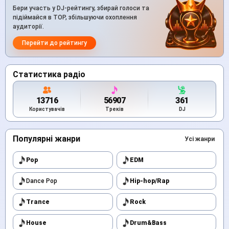
Бери участь у DJ-рейтингу, збирай голоси та
підіймайся в TOP, збільшуючи охоплення
аудиторії.
Перейти до рейтингу
Статистика радіо
13716
56907
361
Користувачів
Треків
DJ
Популярні жанри
Усі жанри
Pop
EDM
Dance Pop
Hip-hop/Rap
Trance
Rock
House
Drum&Bass