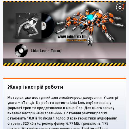
Жанр і настрій роботи
Матеріал уже доступний для онлайн-прослуховування. У центрі
уваги — «
Танці
». Це робота артиста
Lida Lee
, опублікована у
форматі трек та представлена в жанрі Pop. Для цього запису
вказано настрій «Нейтральний». Поточний рейтинг релізу
становить 10.0 із 10 після 1 голос. Характеристики аудіофайлу:
бітрейт: 320 кбіт/с, розмір файлу: 6.77 МБ, тривалість: 175
секунд. Матеріал завантажив користувач
Shattered Echo
.