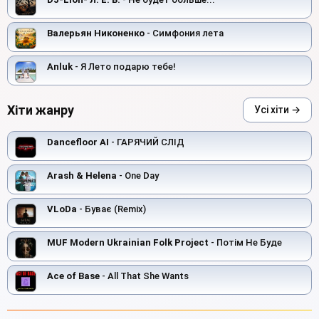
Валерьян Никоненко
- Симфония лета
Anluk
- Я Лето подарю тебе!
Хіти жанру
Усі хіти →
Dancefloor AI
- ГАРЯЧИЙ СЛІД
Arash & Helena
- One Day
VLoDa
- Буває (Remix)
MUF Modern Ukrainian Folk Project
- Потім Не Буде
Ace of Base
- All That She Wants