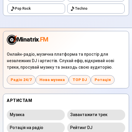
Pop Rock
Techno
Minatrix
.FM
Онлайн-радіо, музична платформа та простір для
незалежних DJ і артистів. Слухай ефір, відкривай нові
треки, просувай музику та знаходь свою аудиторію.
Радіо 24/7
Нова музика
TOP DJ
Ротація
АРТИСТАМ
Музика
Завантажити трек
Ротація на радіо
Рейтинг DJ