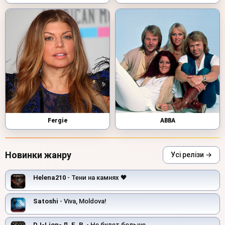
Fergie
ABBA
Новинки жанру
Усі релізи →
Helena210
- Тени на камнях 🖤
Satoshi
- Viva, Moldova!
DJ-Lion- Л. Е. В.
- Не будет больше...