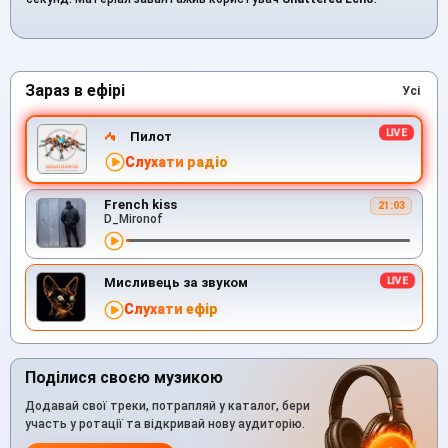
Зараз в ефірі
Усі
Пилот
Слухати радіо
French kiss
21:03
D_Mironof
Мисливець за звуком
Слухати ефір
Поділися своєю музикою
Додавай свої треки, потрапляй у каталог, бери
участь у ротації та відкривай нову аудиторію.