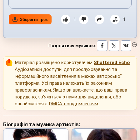
1
1
Зберегти трек
Поділитися музикою
:
Матеріал розміщено користувачем
Shattered Echo
.
Аудіозаписи доступні для прослуховування та
інформаційного висвітлення в межах авторської
платформи. Усі права належать їх законним
правовласникам. Якщо ви вважаєте, що ваші права
порушено,
зв’яжіться з нами
для видалення, або
ознайомтеся з
DMCA-повідомленням
.
Біографія та музика артистів: