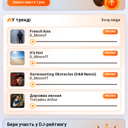
Завантажити трек
У тренді
Хочу сюди
French kiss
PROMO
D_Mironof
It's Hot
PROMO
D_Mironoff
Surmounting Obstacles (D&B Remix)
PROMO
D_Mironoff
Дорожка лесная
PROMO
Tretyakov Arthur
Бери участь у DJ-рейтингу