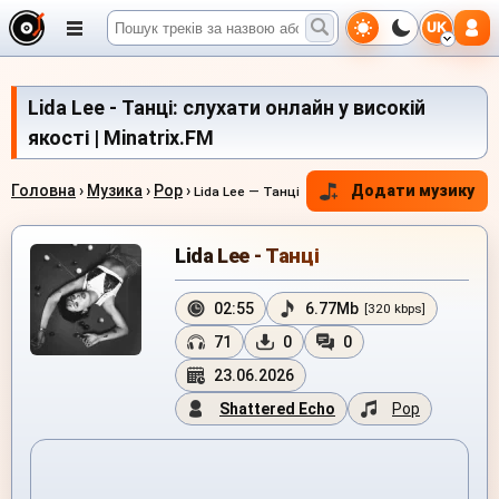
UK
Lida Lee - Танці: слухати онлайн у високій
якості | Minatrix.FM
Головна
›
Музика
›
Pop
›
Додати музику
Lida Lee — Танці
Lida Lee - Танці
02:55
6.77Mb
[320 kbps]
71
0
0
23.06.2026
Shattered Echo
Pop