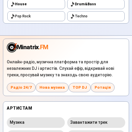
House
Drum&Bass
Pop Rock
Techno
Minatrix
.FM
Онлайн-радіо, музична платформа та простір для
незалежних DJ і артистів. Слухай ефір, відкривай нові
треки, просувай музику та знаходь свою аудиторію.
Радіо 24/7
Нова музика
TOP DJ
Ротація
АРТИСТАМ
Музика
Завантажити трек