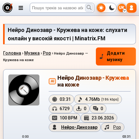
UK
Нейро Динозавр - Кружева на коже: слухати
онлайн у високій якості | Minatrix.FM
Головна
›
Музика
›
Pop
›
Додати
Нейро Динозавр —
музику
Кружева на коже
Нейро Динозавр - Кружева
AI
на коже
03:31
4.76Mb
[186 kbps]
6729
0
0
100 BPM
23.06.2026
Нейро-Динозавр
Pop
0:00
03:31