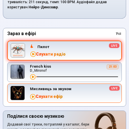
тривалість: 211 секунд, темп: 100 BPM. Аудіофайл додав
користувач
Нейро-Динозавр
.
Зараз в ефірі
Усі
Пилот
Слухати радіо
French kiss
21:03
D_Mironof
Мисливець за звуком
Слухати ефір
Поділися своєю музикою
Додавай свої треки, потрапляй у каталог, бери