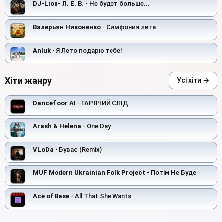
DJ-Lion- Л. Е. В.
- Не будет больше...
Валерьян Никоненко
- Симфония лета
Anluk
- Я Лето подарю тебе!
Хіти жанру
Усі хіти →
Dancefloor AI
- ГАРЯЧИЙ СЛІД
Arash & Helena
- One Day
VLoDa
- Буває (Remix)
MUF Modern Ukrainian Folk Project
- Потім Не Буде
Ace of Base
- All That She Wants