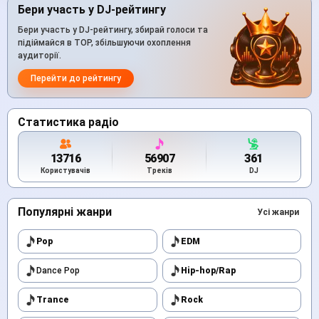
Бери участь у DJ-рейтингу
Бери участь у DJ-рейтингу, збирай голоси та
підіймайся в TOP, збільшуючи охоплення
аудиторії.
Перейти до рейтингу
Статистика радіо
13716
56907
361
Користувачів
Треків
DJ
Популярні жанри
Усі жанри
Pop
EDM
Dance Pop
Hip-hop/Rap
Trance
Rock