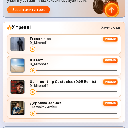
участь у ротації та відкривай нову аудиторію.
Завантажити трек
У тренді
Хочу сюди
French kiss
PROMO
D_Mironof
It's Hot
PROMO
D_Mironoff
Surmounting Obstacles (D&B Remix)
PROMO
D_Mironoff
Дорожка лесная
PROMO
Tretyakov Arthur