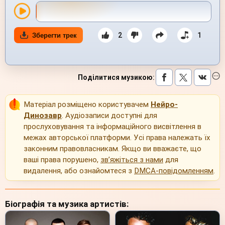
2
1
Зберегти трек
Поділитися музикою
:
Матеріал розміщено користувачем
Нейро-
Динозавр
. Аудіозаписи доступні для
прослуховування та інформаційного висвітлення в
межах авторської платформи. Усі права належать їх
законним правовласникам. Якщо ви вважаєте, що
ваші права порушено,
зв’яжіться з нами
для
видалення, або ознайомтеся з
DMCA-повідомленням
.
Біографія та музика артистів: