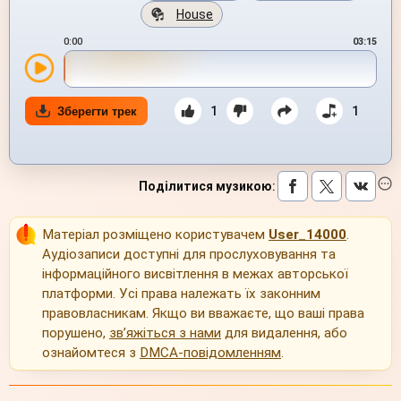
House
0:00
03:15
1
1
Зберегти трек
Поділитися музикою
:
Матеріал розміщено користувачем
User_14000
.
Аудіозаписи доступні для прослуховування та
інформаційного висвітлення в межах авторської
платформи. Усі права належать їх законним
правовласникам. Якщо ви вважаєте, що ваші права
порушено,
зв’яжіться з нами
для видалення, або
ознайомтеся з
DMCA-повідомленням
.