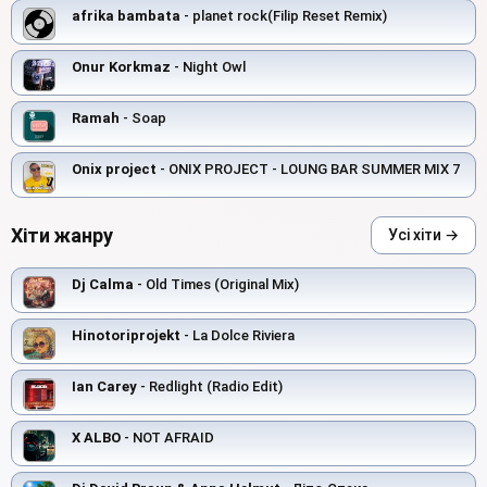
afrika bambata
- planet rock(Filip Reset Remix)
Onur Korkmaz
- Night Owl
Ramah
- Soap
Onix project
- ONIX PROJECT - LOUNG BAR SUMMER MIX 7
Хіти жанру
Усі хіти →
Dj Calma
- Old Times (Original Mix)
Hinotoriprojekt
- La Dolce Riviera
Ian Carey
- Redlight (Radio Edit)
X ALBO
- NOT AFRAID