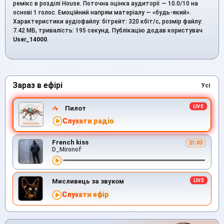
ремікс в розділі House. Поточна оцінка аудиторії — 10.0/10 на
основі 1 голос. Емоційний напрям матеріалу — «будь-який».
Характеристики аудіофайлу: бітрейт: 320 кбіт/с, розмір файлу:
7.42 МБ, тривалість: 195 секунд. Публікацію додав користувач
User_14000
.
Зараз в ефірі
Усі
Пилот
Слухати радіо
French kiss
21:03
D_Mironof
Мисливець за звуком
Слухати ефір