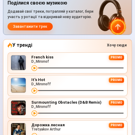
Поділися своєю музикою
Додавай свої треки, потрапляй у каталог, бери
участь у ротації та відкривай нову аудиторію.
Завантажити трек
У тренді
Хочу сюди
French kiss
PROMO
D_Mironof
It's Hot
PROMO
D_Mironoff
Surmounting Obstacles (D&B Remix)
PROMO
D_Mironoff
Дорожка лесная
PROMO
Tretyakov Arthur