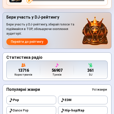
Бери участь у DJ-рейтингу
Бери участь у DJ-рейтингу, збирай голоси та
підіймайся в TOP, збільшуючи охоплення
аудиторії.
Перейти до рейтингу
Статистика радіо
13716
56907
361
Користувачів
Треків
DJ
Популярні жанри
Усі жанри
Pop
EDM
Dance Pop
Hip-hop/Rap