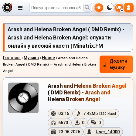
UK
Arash and Helena Broken Angel ( DMD Remix) -
Arash and Helena Broken Angel: слухати
онлайн у високій якості | Minatrix.FM
Головна
›
Музика
›
House
›
Arash and Helena
Додати
Broken Angel ( DMD Remix) — Arash and Helena Broken
музику
Angel
Arash and Helena Broken Angel
( DMD Remix) - Arash and
Helena Broken Angel
03:15
7.42Mb
[320 kbps]
6670
0
0
23.06.2026
User_14000