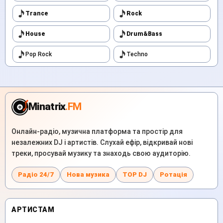
Trance
Rock
House
Drum&Bass
Pop Rock
Techno
Minatrix
.FM
Онлайн-радіо, музична платформа та простір для
незалежних DJ і артистів. Слухай ефір, відкривай нові
треки, просувай музику та знаходь свою аудиторію.
Радіо 24/7
Нова музика
TOP DJ
Ротація
АРТИСТАМ