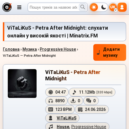
UK
ViTaLiKuS - Petra After Midnight: слухати
онлайн у високій якості | Minatrix.FM
Головна
›
Музика
›
Progressive House
›
Додати
музику
ViTaLiKuS — Petra After Midnight
ViTaLiKuS - Petra After
Midnight
04:47
11.12Mb
[320 kbps]
8890
0
0
123 BPM
24.06.2026
ViTaLiKuS
House
,
Progressive House