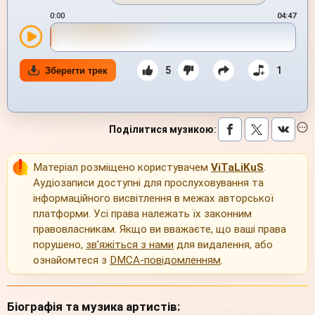
0:00
04:47
5
1
Зберегти трек
Поділитися музикою
:
Матеріал розміщено користувачем
ViTaLiKuS
.
Аудіозаписи доступні для прослуховування та
інформаційного висвітлення в межах авторської
платформи. Усі права належать їх законним
правовласникам. Якщо ви вважаєте, що ваші права
порушено,
зв’яжіться з нами
для видалення, або
ознайомтеся з
DMCA-повідомленням
.
Біографія та музика артистів: