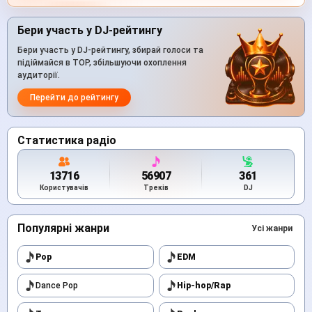
Бери участь у DJ-рейтингу
Бери участь у DJ-рейтингу, збирай голоси та
підіймайся в TOP, збільшуючи охоплення
аудиторії.
Перейти до рейтингу
Статистика радіо
13716
56907
361
Користувачів
Треків
DJ
Популярні жанри
Усі жанри
Pop
EDM
Dance Pop
Hip-hop/Rap