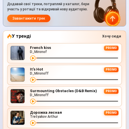
Додавай свої треки, потрапляй у каталог, бери
участь у ротації та відкривай нову аудиторію.
Завантажити трек
У тренді
Хочу сюди
French kiss
PROMO
D_Mironof
It's Hot
PROMO
D_Mironoff
Surmounting Obstacles (D&B Remix)
PROMO
D_Mironoff
Дорожка лесная
PROMO
Tretyakov Arthur