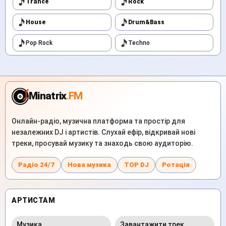
Trance
Rock
House
Drum&Bass
Pop Rock
Techno
Minatrix
.FM
Онлайн-радіо, музична платформа та простір для
незалежних DJ і артистів. Слухай ефір, відкривай нові
треки, просувай музику та знаходь свою аудиторію.
Радіо 24/7
Нова музика
TOP DJ
Ротація
АРТИСТАМ
Музика
Завантажити трек