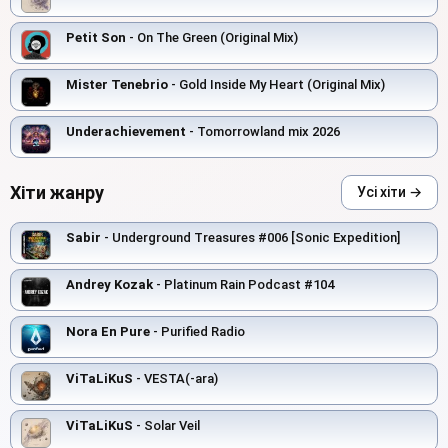
Petit Son
- On The Green (Original Mix)
Mister Tenebrio
- Gold Inside My Heart (Original Mix)
Underachievement
- Tomorrowland mix 2026
Хіти жанру
Усі хіти →
Sabir
- Underground Treasures #006 [Sonic Expedition]
Andrey Kozak
- Platinum Rain Podcast #104
Nora En Pure
- Purified Radio
ViTaLiKuS
- VESTA(-ara)
ViTaLiKuS
- Solar Veil