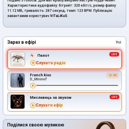
Подано 5 голосів. Для матеріалу вибрано настрій «будь-який».
Характеристики аудіофайлу: бітрейт: 320 кбіт/с, розмір файлу:
11.12 МБ, тривалість: 287 секунд, темп: 123 BPM. Публікацію
завантажив користувач
ViTaLiKuS
.
Зараз в ефірі
Усі
Пилот
Слухати радіо
French kiss
21:03
D_Mironof
Мисливець за звуком
Слухати ефір
Поділися своєю музикою