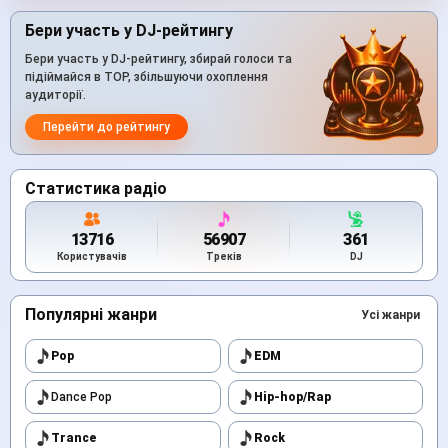
Бери участь у DJ-рейтингу
Бери участь у DJ-рейтингу, збирай голоси та
підіймайся в TOP, збільшуючи охоплення
аудиторії.
Перейти до рейтингу
Статистика радіо
13716
56907
361
Користувачів
Треків
DJ
Популярні жанри
Усі жанри
Pop
EDM
Dance Pop
Hip-hop/Rap
Trance
Rock