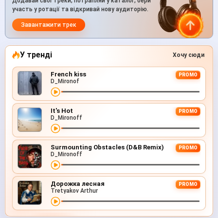
Додавай свої треки, потрапляй у каталог, бери
участь у ротації та відкривай нову аудиторію.
Завантажити трек
У тренді
Хочу сюди
French kiss
PROMO
D_Mironof
It's Hot
PROMO
D_Mironoff
Surmounting Obstacles (D&B Remix)
PROMO
D_Mironoff
Дорожка лесная
PROMO
Tretyakov Arthur