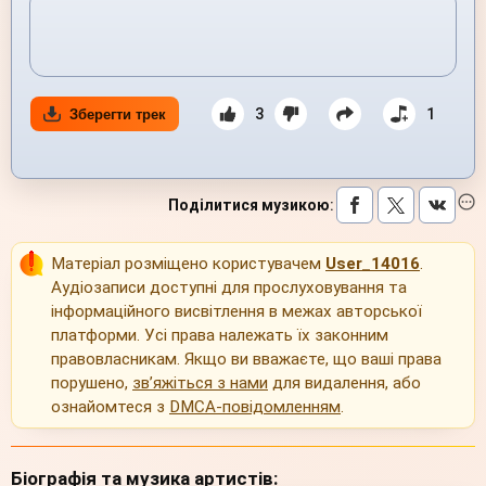
3
1
Зберегти трек
Поділитися музикою
:
Матеріал розміщено користувачем
User_14016
.
Аудіозаписи доступні для прослуховування та
інформаційного висвітлення в межах авторської
платформи. Усі права належать їх законним
правовласникам. Якщо ви вважаєте, що ваші права
порушено,
зв’яжіться з нами
для видалення, або
ознайомтеся з
DMCA-повідомленням
.
Біографія та музика артистів: