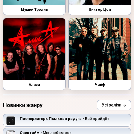
Мумий Тролль
Виктор Цой
Алиса
Чайф
Новинки жанру
Усі релізи →
Пионерлагерь Пыльная радуга
- Всё пройдёт
Овертайм
- Мы любим рок