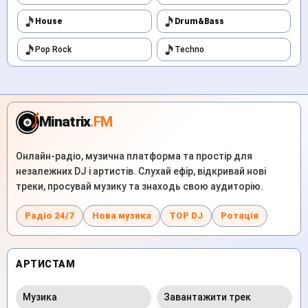
House
Drum&Bass
Pop Rock
Techno
Minatrix
.FM
Онлайн-радіо, музична платформа та простір для
незалежних DJ і артистів. Слухай ефір, відкривай нові
треки, просувай музику та знаходь свою аудиторію.
Радіо 24/7
Нова музика
TOP DJ
Ротація
АРТИСТАМ
Музика
Завантажити трек