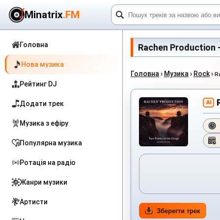
Minatrix
.FM
Головна
Rachen Production -
Нова музика
Головна
›
Музика
›
Rock
›
R
Рейтинг DJ
AI
Додати трек
Музика з ефіру
Популярна музика
Ротація на радіо
Жанри музики
Артисти
Зберегти трек