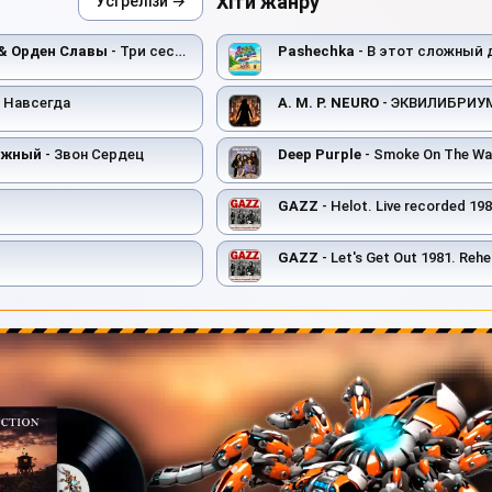
Хіти жанру
Усі релізи →
 & Орден Славы
- Три сестры
Pashechka
- В этот сложный 
 Навсегда
A. M. P. NEURO
- ЭКВИЛИБРИУ
ожный
- Звон Сердец
Deep Purple
- Smoke On The Wa
GAZZ
- Helot. Live recorded 1982. Restor
GAZZ
- Let's Get Out 1981. Rehearsal scratch demo. R