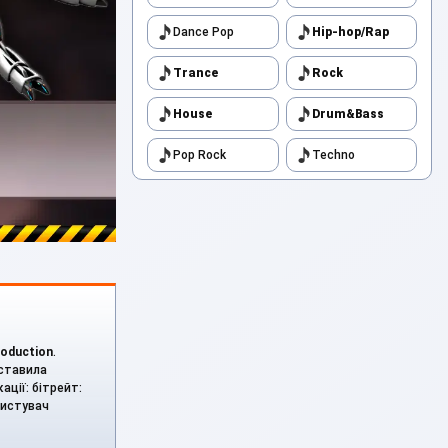
Dance Pop
Hip-hop/Rap
Trance
Rock
House
Drum&Bass
Pop Rock
Techno
roduction
.
оставила
ації: бітрейт:
ристувач