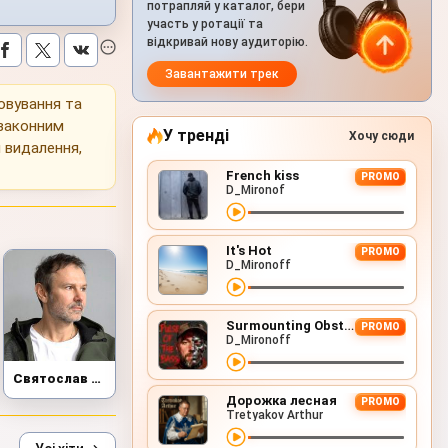
потрапляй у каталог, бери
участь у ротації та
відкривай нову аудиторію.
Завантажити трек
ховування та
 законним
У тренді
Хочу сюди
 видалення,
French kiss
PROMO
D_Mironof
It's Hot
PROMO
D_Mironoff
Surmounting Obstacles (D&B Remix)
PROMO
D_Mironoff
Святослав Вакарчук
Дорожка лесная
PROMO
Tretyakov Arthur