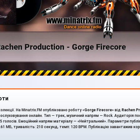
оти
лекції. На Minatrix.FM опубліковано роботу «
Gorge Firecore
» від
Rachen P
ослуховування онлайн. Тип — трек, музичний напрям — Rock. Аудиторія п
і 5 голосів. Емоційний напрям матеріалу — «Нейтральний». Параметри публік
15.61 МБ, тривалість: 210 секунд, темп: 120 BPM. Публікацію завантажив ко