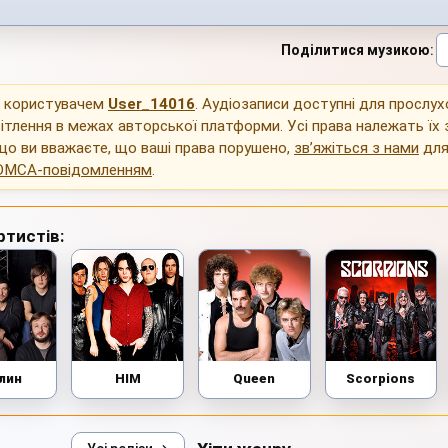
Поділитися музикою
:
о користувачем
User_14016
. Аудіозаписи доступні для прослу
ітлення в межах авторської платформи. Усі права належать їх
що ви вважаєте, що ваші права порушено,
зв’яжіться з нами
для
DMCA-повідомленням
.
ртистів:
лин
HIM
Queen
Scorpions