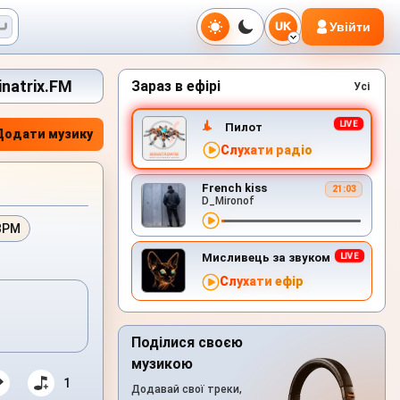
Увійти
UK
inatrix.FM
Зараз в ефірі
Усі
Пилот
Додати музику
Слухати радіо
French kiss
21:03
D_Mironof
BPM
Мисливець за звуком
Слухати ефір
Поділися своєю
музикою
1
Додавай свої треки,