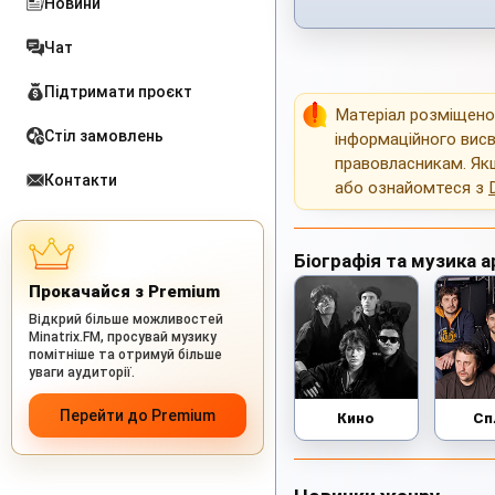
Новини
Чат
Підтримати проєкт
Матеріал розміщен
Стіл замовлень
інформаційного висв
правовласникам. Як
Контакти
або ознайомтеся з
Біографія та музика а
Прокачайся з Premium
Відкрий більше можливостей
Minatrix.FM, просувай музику
помітніше та отримуй більше
уваги аудиторії.
Перейти до Premium
Кино
Сп