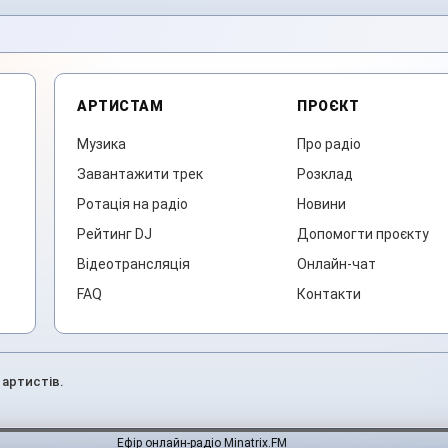
АРТИСТАМ
ПРОЄКТ
Музика
Про радіо
Завантажити трек
Розклад
Ротація на радіо
Новини
Рейтинг DJ
Допомогти проєкту
Відеотрансляція
Онлайн-чат
FAQ
Контакти
 артистів.
Ефір онлайн-радіо Minatrix.FM