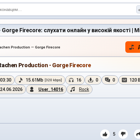
 Gorge Firecore: слухати онлайн у високій якості | M
achen Production — Gorge Firecore
Rachen Production - Gorge Firecore
03:30
15.61Mb
16
0
0
120 
[320 kbps]
24.06.2026
User_14016
Rock
5