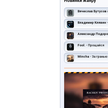
Новинки жанру
Вячеслав Бутусов
Владимир Клявин
-
Александр Подор
Fool.
- Прощайся
Mincha
- За гранью