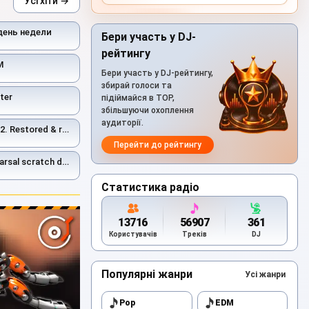
Усі хіти →
день недели
Бери участь у DJ-
рейтингу
М
Бери участь у DJ-рейтингу,
збирай голоси та
ter
підіймайся в TOP,
збільшуючи охоплення
аудиторії.
ed & remastered 2026
Перейти до рейтингу
estored and remastered 2026.
Статистика радіо
13716
56907
361
Користувачів
Треків
DJ
Популярні жанри
Усі жанри
Pop
EDM