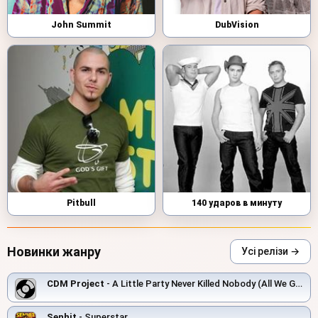
John Summit
DubVision
Pitbull
140 ударов в минуту
Новинки жанру
Усі релізи →
CDM Project
- A Little Party Never Killed Nobody (All We Got)
Senhit
- Superstar