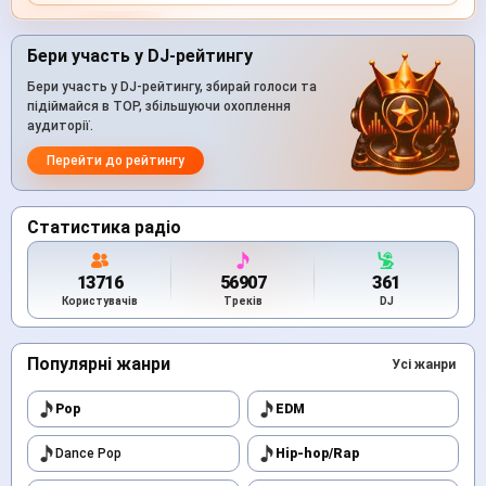
Бери участь у DJ-рейтингу
Бери участь у DJ-рейтингу, збирай голоси та
підіймайся в TOP, збільшуючи охоплення
аудиторії.
Перейти до рейтингу
Статистика радіо
13716
56907
361
Користувачів
Треків
DJ
Популярні жанри
Усі жанри
Pop
EDM
Dance Pop
Hip-hop/Rap