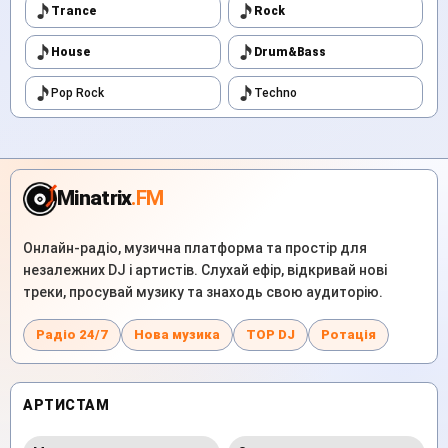
Trance
Rock
House
Drum&Bass
Pop Rock
Techno
Minatrix
.FM
Онлайн-радіо, музична платформа та простір для
незалежних DJ і артистів. Слухай ефір, відкривай нові
треки, просувай музику та знаходь свою аудиторію.
Радіо 24/7
Нова музика
TOP DJ
Ротація
АРТИСТАМ