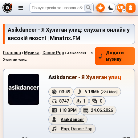
UK
Asikdancer - Я Хулиган улиц: слухати онлайн у
високій якості | Minatrix.FM
Головна
›
Музика
›
Dance Pop
›
Додати
Asikdancer — Я
музику
Хулиган улиц
Asikdancer - Я Хулиган улиц
03:49
6.18Mb
[224 kbps]
8747
1
0
118 BPM
24.06.2026
Asikdancer
Pop
,
Dance Pop