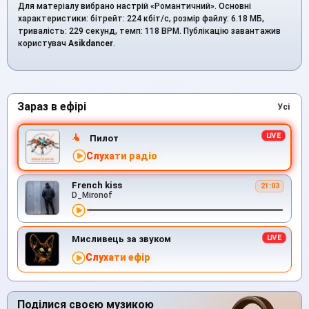
Для матеріалу вибрано настрій «Романтичний». Основні
характеристики: бітрейт: 224 кбіт/с, розмір файлу: 6.18 МБ,
тривалість: 229 секунд, темп: 118 BPM. Публікацію завантажив
користувач
Asikdancer
.
Зараз в ефірі
Усі
Пилот
Слухати радіо
French kiss
21:03
D_Mironof
Мисливець за звуком
Слухати ефір
Поділися своєю музикою