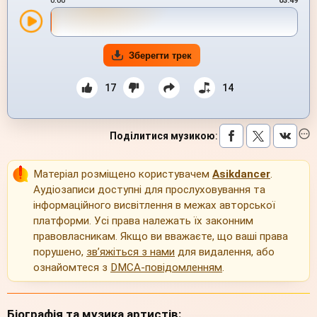
0:00
03:49
Зберегти трек
17
14
Поділитися музикою
:
Матеріал розміщено користувачем
Asikdancer
.
Аудіозаписи доступні для прослуховування та
інформаційного висвітлення в межах авторської
платформи. Усі права належать їх законним
правовласникам. Якщо ви вважаєте, що ваші права
порушено,
зв’яжіться з нами
для видалення, або
ознайомтеся з
DMCA-повідомленням
.
Біографія та музика артистів: