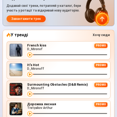
Додавай свої треки, потрапляй у каталог, бери
участь у ротації та відкривай нову аудиторію.
Завантажити трек
У тренді
Хочу сюди
French kiss
PROMO
D_Mironof
It's Hot
PROMO
D_Mironoff
Surmounting Obstacles (D&B Remix)
PROMO
D_Mironoff
Дорожка лесная
PROMO
Tretyakov Arthur