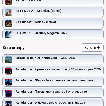
Катя Мир AI
- Корабль (Remix)
Lobuntsov
- Теперь я твой
Dj Alex Shu
- January Megamix 2026
Хіти жанру
Усі хіти →
GORDO & Reinier Zonneveld
- Loco Loco
Asikdancer
- бриллиантовый трек 777 лучший трек 2026
Asikdancer
- Жизнь без правил трек мой талисман
Asikdancer
- Танец жизнь а живой это счастье
Asikdancer
- Я ломаю все стереотипы людей