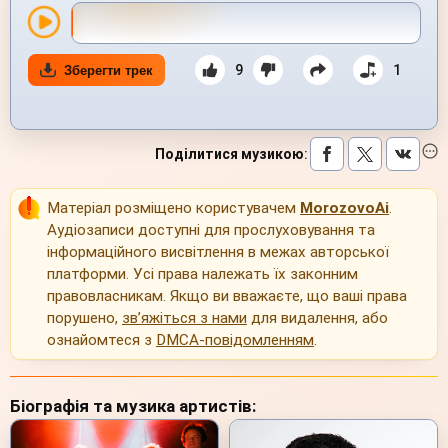
9
1
Зберегти трек
Поділитися музикою
:
Матеріал розміщено користувачем
MorozovoAi
.
Аудіозаписи доступні для прослуховування та
інформаційного висвітлення в межах авторської
платформи. Усі права належать їх законним
правовласникам. Якщо ви вважаєте, що ваші права
порушено,
зв’яжіться з нами
для видалення, або
ознайомтеся з
DMCA-повідомленням
.
Біографія та музика артистів: