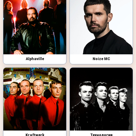
Alphaville
Noize MC
Kraftwerk
Технология