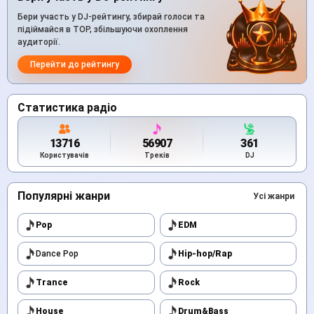
Бери участь у DJ-рейтингу, збирай голоси та
підіймайся в TOP, збільшуючи охоплення
аудиторії.
Перейти до рейтингу
Статистика радіо
13716
56907
361
Користувачів
Треків
DJ
Популярні жанри
Усі жанри
Pop
EDM
Dance Pop
Hip-hop/Rap
Trance
Rock
House
Drum&Bass