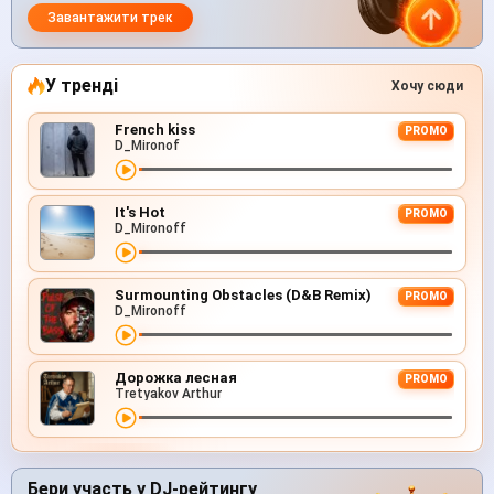
Завантажити трек
У тренді
Хочу сюди
French kiss
PROMO
D_Mironof
It's Hot
PROMO
D_Mironoff
Surmounting Obstacles (D&B Remix)
PROMO
D_Mironoff
Дорожка лесная
PROMO
Tretyakov Arthur
Бери участь у DJ-рейтингу