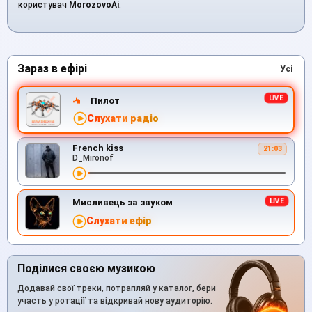
користувач
MorozovoAi
.
Зараз в ефірі
Усі
Пилот
Слухати радіо
French kiss
21:03
D_Mironof
Мисливець за звуком
Слухати ефір
Поділися своєю музикою
Додавай свої треки, потрапляй у каталог, бери
участь у ротації та відкривай нову аудиторію.