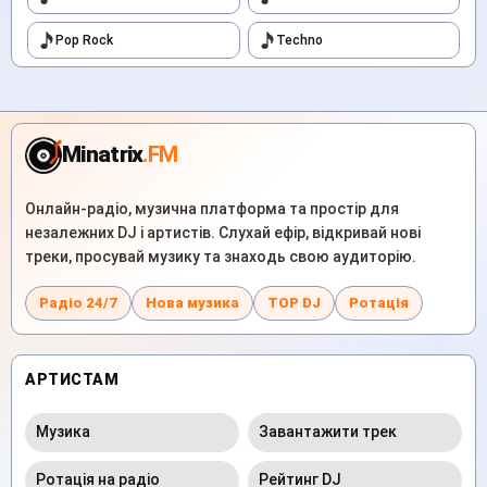
Pop Rock
Techno
Minatrix
.FM
Онлайн-радіо, музична платформа та простір для
незалежних DJ і артистів. Слухай ефір, відкривай нові
треки, просувай музику та знаходь свою аудиторію.
Радіо 24/7
Нова музика
TOP DJ
Ротація
АРТИСТАМ
Музика
Завантажити трек
Ротація на радіо
Рейтинг DJ