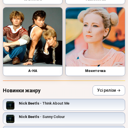
A-HA
Монеточка
Новинки жанру
Усі релізи →
Nick Beetls
- Think About Me
Nick Beetls
- Sunny Colour