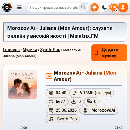
UK
Morozov Ai - Juliana (Mon Amour): слухати
онлайн у високій якості | Minatrix.FM
Головна
›
Музика
›
Synth-Pop
›
Додати
Morozov Ai —
музику
Juliana (Mon Amour)
Morozov Ai - Juliana (Mon
AI
Amour)
04:40
6.13Mb
[181 kbps]
6677
0
0
25.06.2026
MorozovoAi
Synth-Pop
0:00
04:40