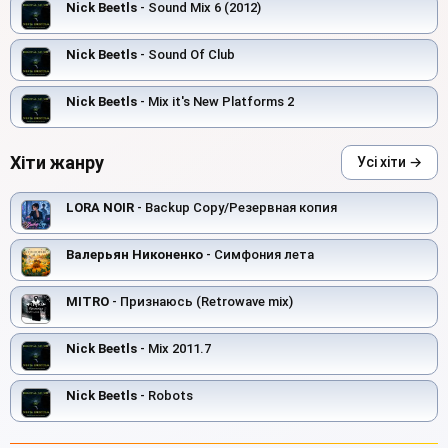
Nick Beetls
- Sound Mix 6 (2012)
Nick Beetls
- Sound Of Club
Nick Beetls
- Mix it's New Platforms 2
Хіти жанру
Усі хіти →
LORA NOIR
- Backup Copy/Резервная копия
Валерьян Никоненко
- Симфония лета
MITRO
- Признаюсь (Retrowave mix)
Nick Beetls
- Mix 2011.7
Nick Beetls
- Robots